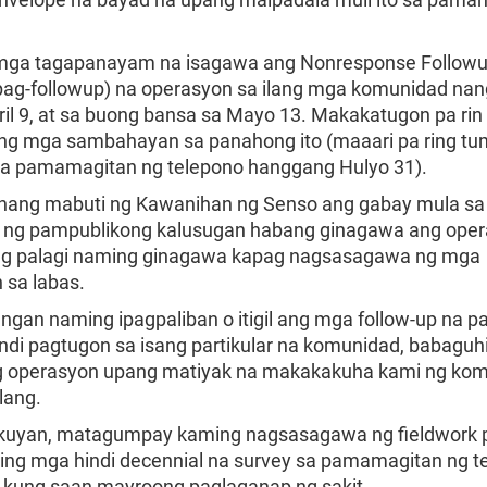
mga tagapanayam na isagawa ang Nonresponse Followu
pag-followup) na operasyon sa ilang mga komunidad nan
ril 9, at sa buong bansa sa Mayo 13. Makakatugon pa rin
ng mga sambahayan sa panahong ito (maaari pa ring t
 sa pamamagitan ng telepono hanggang Hulyo 31).
nang mabuti ng Kawanihan ng Senso ang gabay mula s
 ng pampublikong kalusugan habang ginagawa ang ope
d ng palagi naming ginagawa kapag nagsasagawa ng mga
 sa labas.
ngan naming ipagpaliban o itigil ang mga follow-up na pa
hindi pagtugon sa isang partikular na komunidad, babagu
 operasyon upang matiyak na makakakuha kami ng kom
ilang.
kuyan, matagumpay kaming nagsasagawa ng fieldwork 
ming mga hindi decennial na survey sa pamamagitan ng t
 kung saan mayroong paglaganap ng sakit.