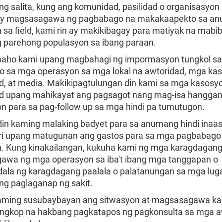
ng salita, kung ang komunidad, pasilidad o organisasyon
 ay magsasagawa ng pagbabago na makakaapekto sa a
 sa field, kami rin ay makikibagay para matiyak na mabib
 parehong populasyon sa ibang paraan.
baho kami upang magbahagi ng impormasyon tungkol s
 sa mga operasyon sa mga lokal na awtoridad, mga ka
, at media. Makikipagtulungan din kami sa mga kasosy
 upang mahikayat ang pagsagot nang mag-isa hanggan
n para sa pag-follow up sa mga hindi pa tumutugon.
in kaming malaking badyet para sa anumang hindi inaa
i upang matugunan ang gastos para sa mga pagbabago
. Kung kinakailangan, kukuha kami ng mga karagdagang
wa ng mga operasyon sa iba't ibang mga tanggapan o
la ng karagdagang paalala o palatanungan sa mga lug
ng paglaganap ng sakit.
aming susubaybayan ang sitwasyon at magsasagawa ka
gkop na hakbang pagkatapos ng pagkonsulta sa mga a