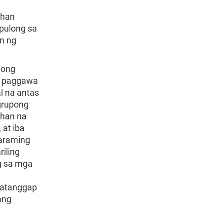
ohan
pulong sa
n ng
mong
a paggawa
l na antas
grupong
ahan na
 at iba
karaming
iling
ng sa mga
katanggap
ang