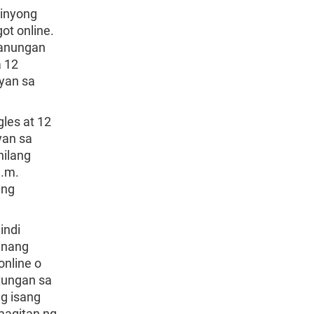
ninyong
ot online.
tanungan
a 12
ayan sa
les at 12
yan sa
nilang
a.m.
 ng
indi
unang
nline o
tungan sa
ng isang
magitan ng