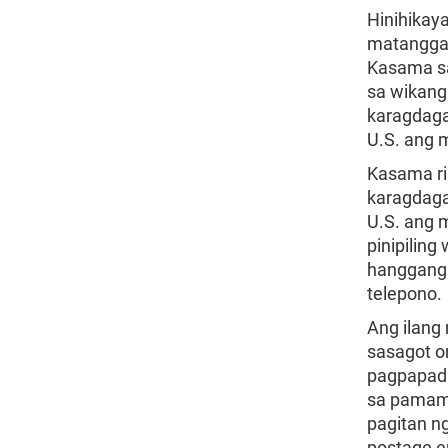
Hinihikay
matanggap
Kasama sa
sa wikang
karagdaga
U.S. ang m
Kasama ri
karagdaga
U.S. ang 
pinipiling
hanggang 
telepono.
Ang ilang
sasagot o
pagpapada
sa pamama
pagitan ng
postage e