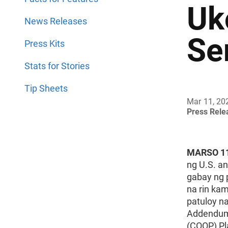
Uk
News Releases
Se
Press Kits
Stats for Stories
Tip Sheets
Mar 11, 20
Press Rel
MARSO 11
ng U.S. an
gabay ng 
na rin ka
patuloy n
Addendum 
(COOP) Pl