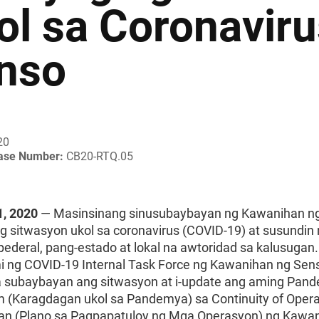
ol sa Coronaviru
nso
20
ease Number:
CB20-RTQ.05
, 2020
— Masinsinang sinusubaybayan ng Kawanihan n
g sitwasyon ukol sa coronavirus (COVID-19) at susundin 
pederal, pang-estado at lokal na awtoridad sa kalusugan
mi ng COVID-19 Internal Task Force ng Kawanihan ng Se
a subaybayan ang sitwasyon at i-update ang aming Pan
(Karagdagan ukol sa Pandemya) sa Continuity of Opera
an (Plano sa Pagpapatuloy ng Mga Operasyon) ng Kawa