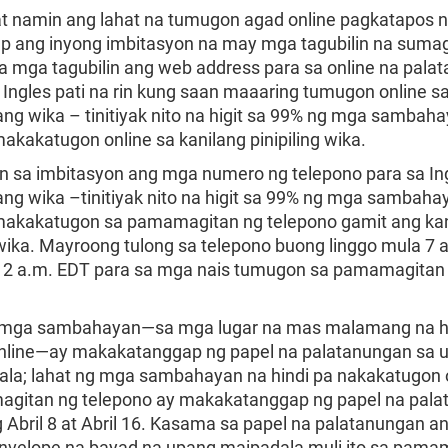
at namin ang lahat na tumugon agad online pagkatapos 
 ang inyong imbitasyon na may mga tagubilin na sumag
 mga tagubilin ang web address para sa online na pala
 Ingles pati na rin kung saan maaaring tumugon online s
ng wika – tinitiyak nito na higit sa 99% ng mga sambah
akakatugon online sa kanilang pinipiling wika.
n sa imbitasyon ang mga numero ng telepono para sa Ing
ng wika –tinitiyak nito na higit sa 99% ng mga sambaha
makakatugon sa pamamagitan ng telepono gamit ang ka
 wika. Mayroong tulong sa telepono buong linggo mula 7 
2 a.m. EDT para sa mga nais tumugon sa pamamagitan
 mga sambahayan—sa mga lugar na mas malamang na h
nline—ay makakatanggap ng papel na palatanungan sa 
la; lahat ng mga sambahayan na hindi pa nakakatugon o
gitan ng telepono ay makakatanggap ng papel na pala
 Abril 8 at Abril 16. Kasama sa papel na palatanungan a
nvelope na bayad na upang maipadala muli ito sa pama