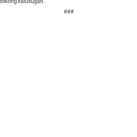
likong kalusugan.
###