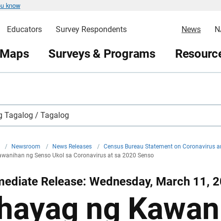
ou know
Educators
Survey Respondents
News
N
 Maps
Surveys & Programs
Resource
 Tagalog / Tagalog
v
/
Newsroom
/
News Releases
/
Census Bureau Statement on Coronavirus 
wanihan ng Senso Ukol sa Coronavirus at sa 2020 Senso
mediate Release: Wednesday, March 11, 
hayag ng Kawan