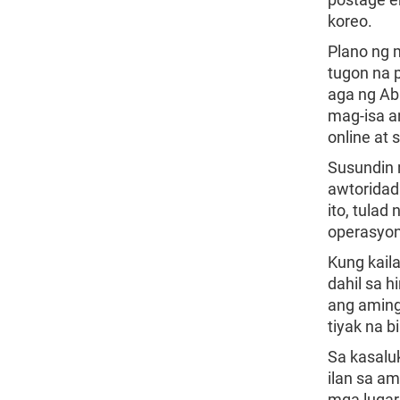
koreo.
Plano ng 
tugon na 
aga ng Ab
mag-isa a
online at
Susundin 
awtoridad
ito, tula
operasyon
Kung kaila
dahil sa 
ang aming
tiyak na b
Sa kasalu
ilan sa a
mga lugar