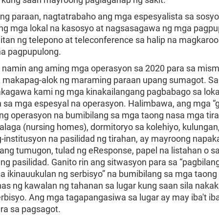
ng paraan, nagtatrabaho ang mga espesyalista sa sosy
g mga lokal na kasosyo at nagsasagawa ng mga pagpu
an ng telepono at teleconference sa halip na magkaroo
na pagpupulong.
o namin ang aming mga operasyon sa 2020 para sa mis
a makapag-alok ng maraming paraan upang sumagot. S
akagawa kami ng mga kinakailangang pagbabago sa loka
in sa mga espesyal na operasyon. Halimbawa, ang mga “
 ang operasyon na bumibilang sa mga taong nasa mga tir
laga (nursing homes), dormitoryo sa kolehiyo, kulungan,
-institusyon na pasilidad ng tirahan, ay mayroong napa
ang tumugon, tulad ng eResponse, papel na listahan o sar
ng pasilidad. Ganito rin ang sitwasyon para sa “pagbila
sa ikinauukulan ng serbisyo” na bumibilang sa mga taong
as ng kawalan ng tahanan sa lugar kung saan sila naka
rbisyo. Ang mga tagapangasiwa sa lugar ay may iba't ib
ra sa pagsagot.