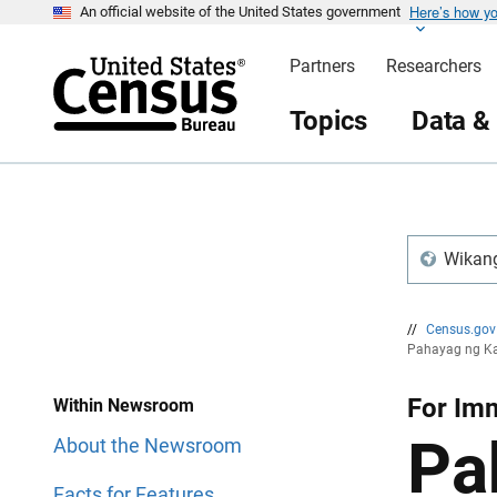
Here’s how y
S
S
An official website of the United States government
k
k
i
i
Partners
Researchers
p
p
H
N
e
a
Topics
Data &
a
v
d
i
e
g
r
a
t
i
o
n
Wikang
//
Census.go
Pahayag ng Ka
For Im
Within Newsroom
Pa
About the Newsroom
Facts for Features