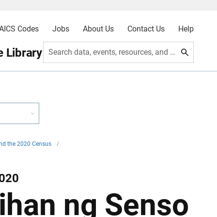
AICS Codes
Jobs
About Us
Contact Us
Help
 Library
Search data, events, resources, and more
and the 2020 Census
/
2020
ihan ng Senso