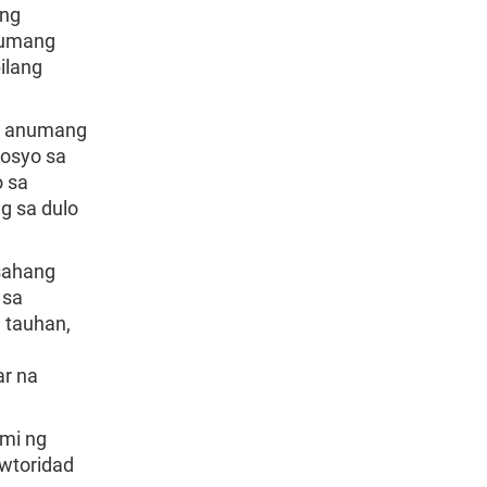
 ng
numang
ilang
a anumang
sosyo sa
o sa
g sa dulo
sahang
 sa
 tauhan,
ar na
mi ng
wtoridad