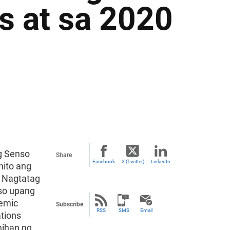
s at sa 2020
g Senso
Share
Facebook
X (Twitter)
LinkedIn
nito ang
. Nagtatag
nso upang
demic
Subscribe
RSS
SMS
Email
tions
nihan ng