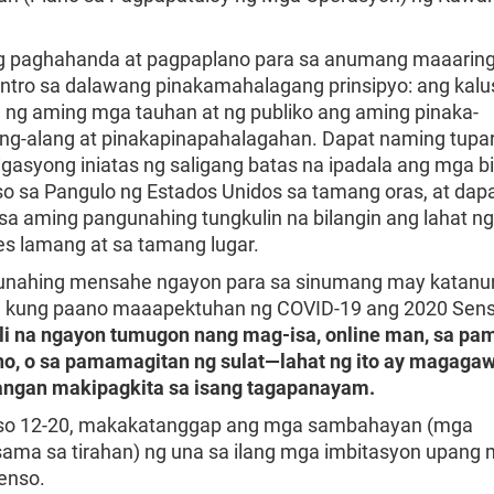
 paghahanda at pagpaplano para sa anumang maaarin
ntro sa dalawang pinakamahalagang prinsipyo: ang kalu
n ng aming mga tauhan at ng publiko ang aming pinaka-
ang-alang at pinakapinapahalagahan. Dapat naming tupar
igasyong iniatas ng saligang batas na ipadala ang mga b
o sa Pangulo ng Estados Unidos sa tamang oras, at dap
a aming pangunahing tungkulin na bilangin ang lahat ng
es lamang at sa tamang lugar.
unahing mensahe ngayon para sa sinumang may katan
a kung paano maaapektuhan ng COVID-19 ang 2020 Sen
i na ngayon tumugon nang mag-isa, online man, sa p
no, o sa pamamagitan ng sulat—lahat ng ito ay magaga
langan makipagkita sa isang tagapanayam.
so 12-20, makakatanggap ang mga sambahayan (mga
ma sa tirahan) ng una sa ilang mga imbitasyon upang 
enso.