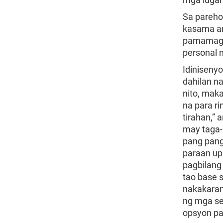
Sa pareho
kasama an
pamamagit
personal 
Idiniseny
dahilan n
nito, mak
na para r
tirahan,”
may taga-a
pang pang
paraan up
pagbilang 
tao base 
nakakaran
ng mga se
opsyon pa