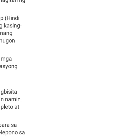
p (Hindi
g kasing-
 nang
umugon
a mga
rasyong
gbisita
hin namin
pleto at
para sa
elepono sa