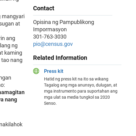
Contact
g mangyari
Opisina ng Pampublikong
sugan at
Impormasyon
301-763-3030
in ang
pio@census.gov
ilang ng
at kaming
Related Information
 tao nang
Press kit
ungan
Hatid ng press kit na ito sa wikang
so:
Tagalog ang mga anunsyo, dulugan, at
mga instrumento para suportahan ang
amamagitan
mga ulat sa media tungkol sa 2020
wa nang
Senso.
makilahok