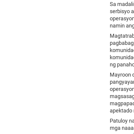
Sa madali
serbisyo
operasyon
namin ang
Magtatra
pagbabago
komunidad
komunidad
ng panaho
Mayroon d
pangyayar
operasyon
magsasaga
magpapada
apektado 
Patuloy n
mga naaan