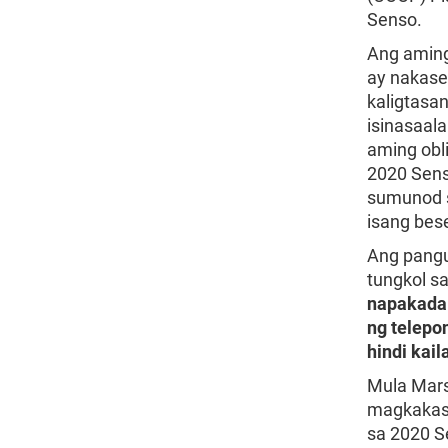
Senso.
Ang aming
ay nakase
kaligtasa
isinasaal
aming obl
2020 Sens
sumunod s
isang bes
Ang pang
tungkol s
napakadal
ng telepo
hindi kai
Mula Mar
magkakasa
sa 2020 S