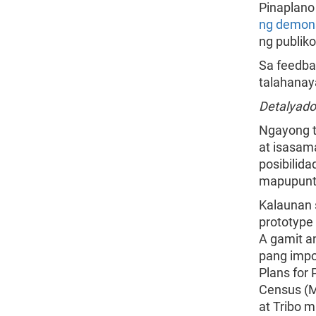
Pinaplano
ng demon
ng publiko
Sa feedba
talahanay
Detalyad
Ngayong ta
at isasam
posibilid
mapupunta
Kalaunan 
prototype
A gamit an
pang impo
Plans for 
Census (M
at Tribo 