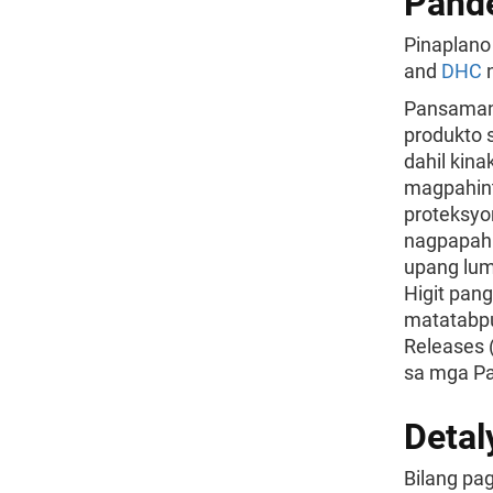
Pande
Pinaplano
and
DHC
n
Pansamant
produkto s
dahil kin
magpahint
proteksyo
nagpapahi
upang lum
Higit pan
matatabpu
Releases 
sa mga Pa
Deta
Bilang pa