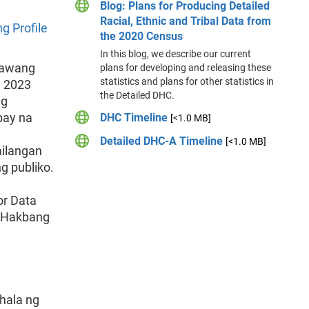
Blog: Plans for Producing Detailed
Racial, Ethnic and Tribal Data from
 Profile
the 2020 Census
In this blog, we describe our current
lawang
plans for developing and releasing these
statistics and plans for other statistics in
a 2023
the Detailed DHC.
ng
bay na
DHC Timeline
[<1.0 MB]
Detailed DHC-A Timeline
[<1.0 MB]
ailangan
g publiko.
or Data
a Hakbang
hala ng