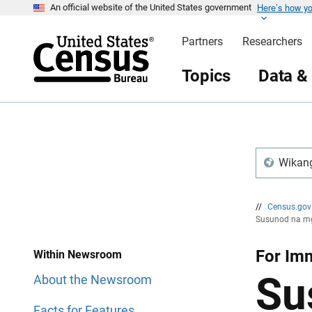
Here’s how y
S
S
An official website of the United States government
k
k
i
i
Partners
Researchers
p
p
H
N
e
a
Topics
Data &
a
v
d
i
e
g
r
a
t
i
o
n
Wikang
//
Census.go
Susunod na mg
For Imm
Within Newsroom
Su
About the Newsroom
Facts for Features