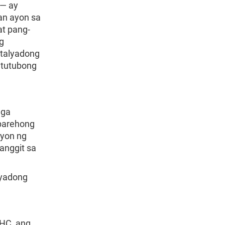
 — ay
an ayon sa
at pang-
g
etalyadong
atutubong
mga
parehong
syon ng
anggit sa
lyadong
DHC, ang