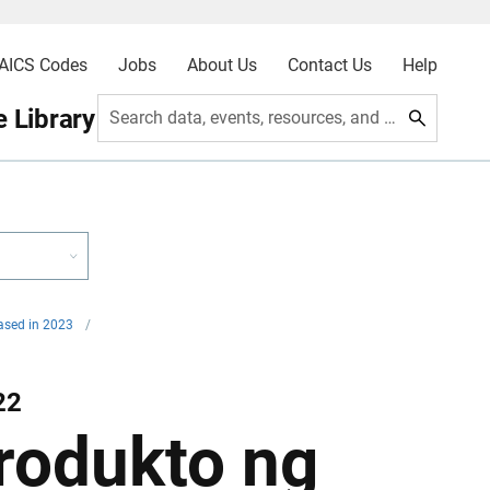
AICS Codes
Jobs
About Us
Contact Us
Help
 Library
Search data, events, resources, and more
eased in 2023
/
22
rodukto ng