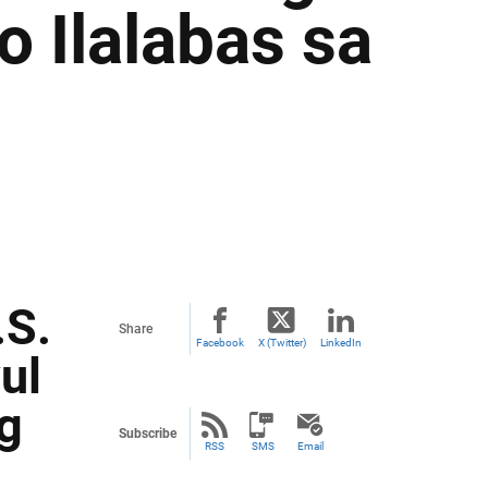
 Ilalabas sa
.S.
Share
Facebook
X (Twitter)
LinkedIn
ul
g
Subscribe
RSS
SMS
Email