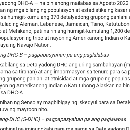
yadong DHC-A — na pinlanong mailabas sa Agosto 2023
gan ng mga bilang ng populasyon at estadistika ng kasari
 sa humigit-kumulang 370 detalyadong grupong panlahi 
, tulad ng Aleman, Lebanese, Jamaican, Tsino, Katutubon
at Mehikano, pati na rin ang humigit-kumulang 1,200 d
populasyon ng tribo at nayon ng Amerikanong Indian o K
gaya ng Navajo Nation.
ng DHC-B – pagpapasyahan pa ang paglalabas
kabilang sa Detalyadong DHC ang uri ng sambahayan (
ma sa tirahan) at ang impormasyon sa tenure para sa 
ng grupong panlahi at etnisidad at mga grupo ng popula
nayon ng Amerikanong Indian o Katutubong Alaskan na bin
a sa DHC-A.
ihan ng Senso ay magbibigay ng iskedyul para sa Deta
tuwing mayroon nito.
ang-DHC (S-DHC) – pagpapasyahan pa ang paglalabas
rihinal na iminungkahi para maisama sa Detalyadong 