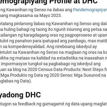
mograpiyang Profile at DHC
 ng Kawanihan ng Senso na ilabas ang
Pandemograpiyang
ang magkasama sa Mayo 2023.
alang pinlanong ilabas ng Kawanihan ng Senso ang da
a huling bahagi ng taong ito ngunit iniurong ang petsa s
akailangan ng karagdagang oras ng pagpoproseso at upa
ulot ng panahon para ipatupad ang panibago, mas mati
n sa kompedensyalidad. Ang nirebisang iskedyul ay
ntulot sa Kawanihan ng Senso na maglaan ng oras na k
ikha ng mataas na kalidad na estadistika na inaasahan n
g impormasyon tungkol sa pagbabago ng iskedyul ang
an sa blog na 2020 Census Data Products: Next Steps f
(Mga Produkto ng Data ng 2020 Senso: Mga Susunod n
glabas ng Data).
lyadong DHC
gtugon sa feedback ng gumagamit ng data upang maglat