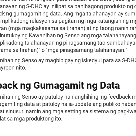
anayan ng S-DHC ay inilipat sa panibagong produkto ng 
ck ng gumagamit ng data. Ang mga talahanayan ay su
mplikadong relasyon sa pagitan ng mga katangian ng m
n (mga magkakasama sa tirahan) at ng taong naninira
Tinutukoy ng Kawanihan ng Senso ang mga talahanayang 
plikadong talahanayan ng pinagsamang tao-sambahaya
ma sa tirahan)" o "mga pinagsamang talahanayan."
ihan ng Senso ay magbibigay ng iskedyul para sa S-DH
yroon nito.
back ng Gumagamit ng Data
ihan ng Senso ay patuloy na nanghihingi ng feedback m
amit ng data at patuloy na ia-update ang publiko haba
t sinusuri namin ang mga setting sa sistema ng pag-iw
lat sa mga produktong ito.