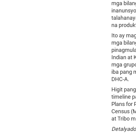
mga bilan
inanunsyo
talahanay
na produk
Ito ay ma
mga bilan
pinagmula
Indian at 
mga grupo
iba pang 
DHC-A.
Higit pan
timeline 
Plans for 
Census (M
at Tribo 
Detalyado