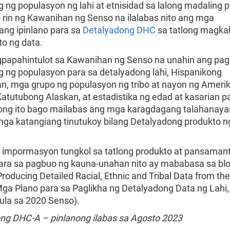
g ng populasyon ng lahi at etnisidad sa lalong madaling 
 rin ng Kawanihan ng Senso na ilalabas nito ang mga
ang ipinlano para sa
Detalyadong DHC
sa tatlong magka
to ng data.
gpapahintulot sa Kawanihan ng Senso na unahin ang pag
g ng populasyon para sa detalyadong lahi, Hispanikong
n, mga grupo ng populasyon ng tribo at nayon ng Ameri
Katutubong Alaskan, at estadistika ng edad at kasarian p
ng ito bago mailabas ang mga karagdagang talahanay
mga katangiang tinutukoy bilang Detalyadong produkto n
g impormasyon tungkol sa tatlong produkto at pansaman
para sa pagbuo ng kauna-unahan nito ay mababasa sa bl
Producing Detailed Racial, Ethnic and Tribal Data from th
ga Plano para sa Paglikha ng Detalyadong Data ng Lahi,
mula sa 2020 Senso).
ng DHC-A – pinlanong ilabas sa Agosto 2023