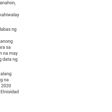
panahon,
kahiwalay
labas ng
kanong
ara sa
an na may
g data ng
talang
og na
e 2020
 Etnisidad