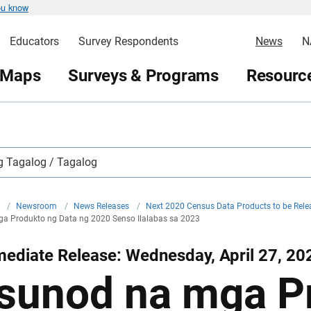
ou know
Educators
Survey Respondents
News
N
 Maps
Surveys & Programs
Resource
 Tagalog / Tagalog
v
/
Newsroom
/
News Releases
/
Next 2020 Census Data Products to be Rel
a Produkto ng Data ng 2020 Senso Ilalabas sa 2023
ediate Release: Wednesday, April 27, 20
sunod na mga P