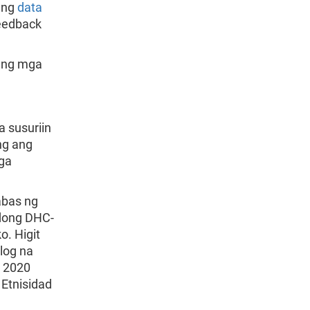
 ng
data
feedback
o ng mga
a susuriin
ng ang
mga
abas ng
adong DHC-
o. Higit
log na
e 2020
 Etnisidad