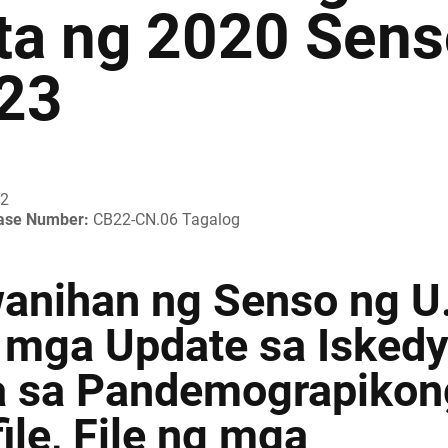
ta ng 2020 Senso
23
22
ease Number:
CB22-CN.06 Tagalog
anihan ng Senso ng U
 mga Update sa Iskedy
a sa Pandemograpikon
ile, File ng mga