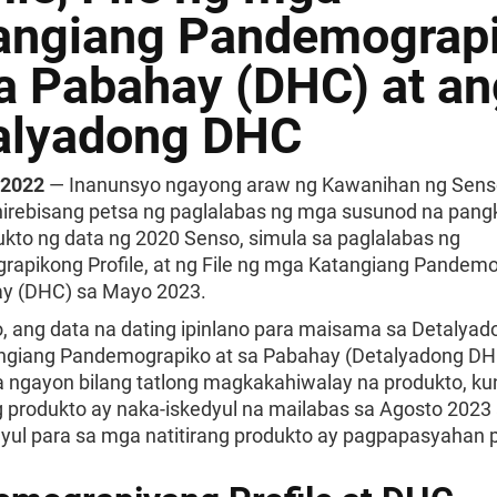
angiang Pandemograp
sa Pabahay (DHC) at an
alyadong DHC
 2022
— Inanunsyo ngayong araw ng Kawanihan ng Senso
irebisang petsa ng paglalabas ng mga susunod na pang
kto ng data ng 2020 Senso, simula sa paglalabas ng
apikong Profile, at ng File ng mga Katangiang Pandemo
y (DHC) sa Mayo 2023.
o, ang data na dating ipinlano para maisama sa Detalyado
giang Pandemograpiko at sa Pabahay (Detalyadong DH
na ngayon bilang tatlong magkakahiwalay na produkto, k
 produkto ay naka-iskedyul na mailabas sa Agosto 2023 
yul para sa mga natitirang produkto ay pagpapasyahan p