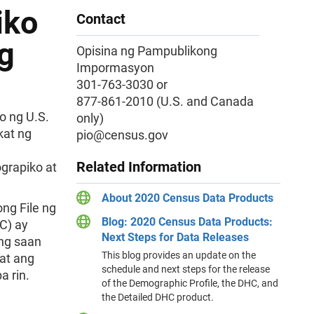
iko
Contact
g
Opisina ng Pampublikong
Impormasyon
301-763-3030 or
877-861-2010 (U.S. and Canada
 ng U.S.
only)
kat ng
pio@census.gov
Related Information
grapiko at
About 2020 Census Data Products
ng File ng
Blog: 2020 Census Data Products:
C) ay
Next Steps for Data Releases
ung saan
This blog provides an update on the
at ang
schedule and next steps for the release
a rin.
of the Demographic Profile, the DHC, and
the Detailed DHC product.