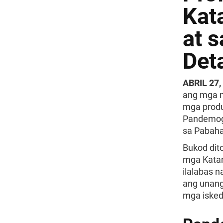
Kat
at 
Det
ABRIL 27,
ang mga n
mga produ
Pandemogr
sa Pabaha
Bukod dit
mga Katan
ilalabas 
ang unang
mga isked