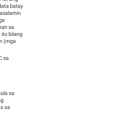
data batay
masalamin
ga
han sa
ito bilang
n (mga
C sa
ula sa
ng
as sa