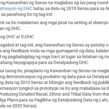
 ng Kawanihan ng Senso na maglabas ng isa pang round
strasyon ng DHC
batay sa data ng 2010 Senso para sa 
 sa panahong ito ng tag-init.
ck na ito malalaman ang mga pinal na setting at diseny
an ng DHC.
ong DHC at S-DHC
gsibol at tag-init, ang Kawanihan ng Senso ay patuloy n
a ang feedback mula sa mga gumagamit ng data, kabila
ad ng pagdadagdag ng mga tract at lugar sa listahan ng 
hang heyograpiya para sa Detalyadong DHC.
sa taong ito, pinaplano ng Kawanihan ng Senso na magl
 ng demonstrasyon ng produkto ng data para sa Detaly
g data ng 2010 Senso at hihingin ang feedback ng publik
rmasyon tungkol sa prototype na ito ang mababasa sa b
Producing Detailed Racial, Ethnic and Tribal Data from th
ga Plano para sa Paglikha ng Detalyadong Data ng Lahi,
mula sa 2020 Senso).