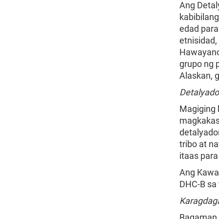
Ang Detal
kabibilan
edad para
etnisidad
Hawayano 
grupo ng 
Alaskan, 
Detalyado
Magiging 
magkakasa
detalyado
tribo at 
itaas par
Ang Kawan
DHC-B sa 
Karagdag
Bagaman o