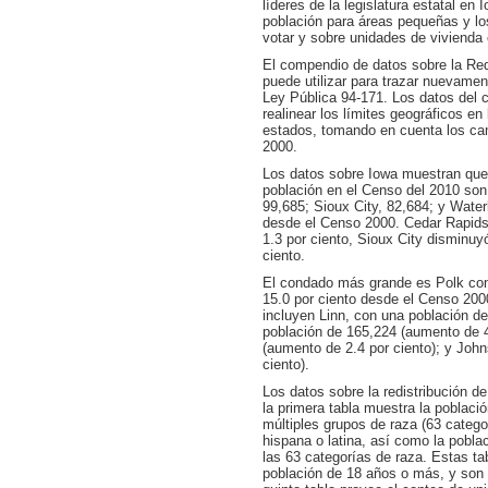
líderes de la legislatura estatal en
población para áreas pequeñas y lo
votar y sobre unidades de vivienda
El compendio de datos sobre la Redi
puede utilizar para trazar nuevamente
Ley Pública 94-171. Los datos del c
realinear los límites geográficos en
estados, tomando en cuenta los ca
2000.
Los datos sobre Iowa muestran que
población en el Censo del 2010 so
99,685; Sioux City, 82,684; y Wate
desde el Censo 2000. Cedar Rapids
1.3 por ciento, Sioux City disminuy
ciento.
El condado más grande es Polk con
15.0 por ciento desde el Censo 200
incluyen Linn, con una población de
población de 165,224 (aumento de 4
(aumento de 2.4 por ciento); y Joh
ciento).
Los datos sobre la redistribución de
la primera tabla muestra la poblaci
múltiples grupos de raza (63 catego
hispana o latina, así como la pobla
las 63 categorías de raza. Estas tab
población de 18 años o más, y son 