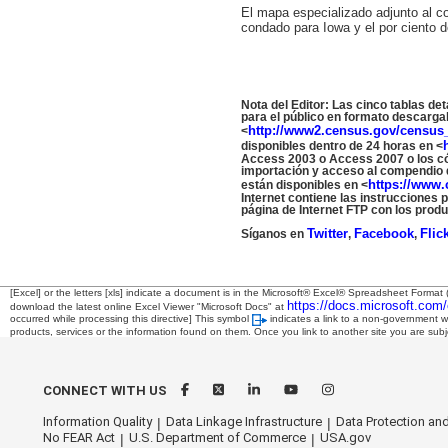
El mapa especializado adjunto al c
condado para Iowa y el por ciento 
Nota del Editor: Las cinco tablas de
para el público en formato descarga
http://www2.census.gov/census_2
<
disponibles dentro de 24 horas en <
Access 2003 o Access 2007 o los có
importación y acceso al compendio de
https://www.
están disponibles en <
Internet contiene las instrucciones 
página de Internet FTP con los produ
Twitter
Facebook
Flic
Síganos en
,
,
[Excel] or the letters [xls] indicate a document is in the Microsoft® Excel® Spreadsheet Format 
https://docs.microsoft.com/
download the latest online Excel Viewer "Microsoft Docs" at
occurred while processing this directive]
This symbol
indicates a link to a non-government w
products, services or the information found on them. Once you link to another site you are subje
CONNECT WITH US
Information Quality
Data Linkage Infrastructure
Data Protection and
No FEAR Act
U.S. Department of Commerce
USA.gov