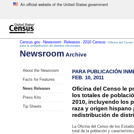
An official website of the United States government
Skip to main content
end of header
Census.gov
Newsroom
Releases
2010 Census
›
›
›
› Oficina del Censo 
para la redistribución de distritos electorales
Newsroom
Archive
Skip
About the Newsroom
PARA PUBLICACIÓN INM
left
FEB. 10, 2011
menu
Facts for Features
navigation
Oficina del Censo le p
News Releases
los totales de poblaci
Press Kits
2010, incluyendo los 
Tip Sheets
raza y origen hispano 
redistribución de distr
La Oficina del Censo de los Estado
total de la población y característ