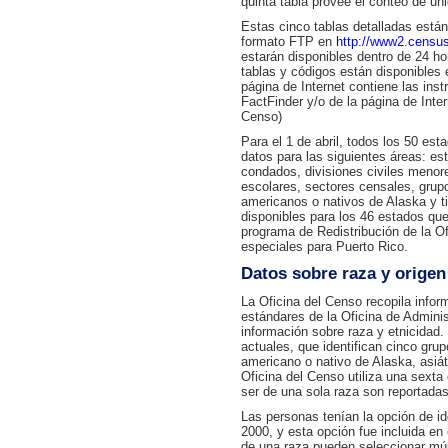
quinta tabla provee el conteo de un
Estas cinco tablas detalladas están
formato FTP en
http://www2.census
estarán disponibles dentro de 24 h
tablas y códigos están disponibles
página de Internet contiene las ins
FactFinder y/o de la página de Inte
Censo)
Para el 1 de abril, todos los 50 est
datos para las siguientes áreas: est
condados, divisiones civiles menores,
escolares, sectores censales, grupo
americanos o nativos de Alaska y t
disponibles para los 46 estados que 
programa de Redistribución de la O
especiales para Puerto Rico.
Datos sobre raza y origen
La Oficina del Censo recopila infor
estándares de la Oficina de Adminis
información sobre raza y etnicidad.
actuales, que identifican cinco grup
americano o nativo de Alaska, asiáti
Oficina del Censo utiliza una sexta
ser de una sola raza son reportadas
Las personas tenían la opción de i
2000, y esta opción fue incluida e
de una raza pueden seleccionar múl