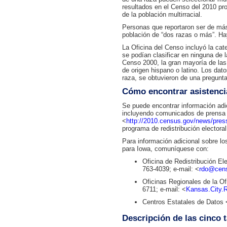
resultados en el Censo del 2010 pr
de la población multirracial.
Personas que reportaron ser de más
población de “dos razas o más”. Ha
La Oficina del Censo incluyó la cat
se podían clasificar en ninguna de l
Censo 2000, la gran mayoría de las 
de origen hispano o latino. Los dat
raza, se obtuvieron de una pregunta
Cómo encontrar asistenci
Se puede encontrar información adic
incluyendo comunicados de prensa 
<
http://2010.census.gov/news/press-
programa de redistribución electoral
Para información adicional sobre los
para Iowa, comuníquese con:
Oficina de Redistribución El
763-4039; e-mail: <
rdo@cen
Oficinas Regionales de la O
6711; e-mail: <
Kansas.City.
Centros Estatales de Datos 
Descripción de las cinco 