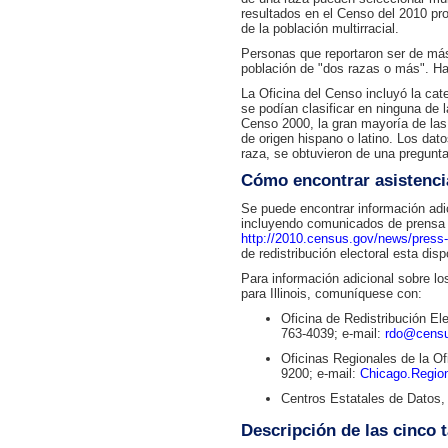
resultados en el Censo del 2010 pr
de la población multirracial.
Personas que reportaron ser de más
población de "dos razas o más". Ha
La Oficina del Censo incluyó la cat
se podían clasificar en ninguna de l
Censo 2000, la gran mayoría de las 
de origen hispano o latino. Los dat
raza, se obtuvieron de una pregunta
Cómo encontrar asistenci
Se puede encontrar información adic
incluyendo comunicados de prensa 
http://2010.census.gov/news/press-ki
de redistribución electoral esta dis
Para información adicional sobre los
para Illinois, comuníquese con:
Oficina de Redistribución El
763-4039; e-mail:
rdo@censu
Oficinas Regionales de la O
9200; e-mail:
Chicago.Regio
Centros Estatales de Datos
Descripción de las cinco 