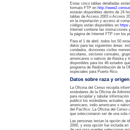
Estas cinco tablas detalladas están
formato FTP en
http://www2.census
estarán disponibles dentro de 24 h
tablas de Access 2003 o Access 20
en la importación y acceso al compe
códigos están disponibles en
https
Internet contiene las instrucciones
la página de Internet FTP con los p
Para el 1 de abril, todos los 50 est
datos para las siguientes áreas: est
condados, divisiones civiles menores,
escolares, sectores censales, grupo
americanos o nativos de Alaska y t
disponibles para los 46 estados que 
programa de Redistribución de la O
especiales para Puerto Rico.
Datos sobre raza y origen
La Oficina del Censo recopila infor
estándares de la Oficina de Admini
para recopilar y tabular informació
publicó los estándares actuales, que
americano, indio americano o nativo 
del Pacífico. La Oficina del Censo u
que seleccionaron ser de una sola 
Las personas tenían la opción de i
2000, y esta opción fue incluida e
de una raza pueden seleccionar múl