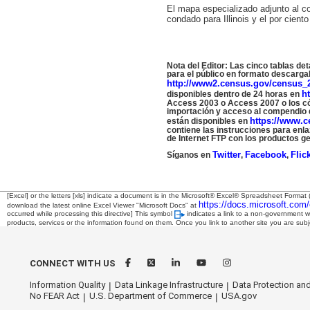
El mapa especializado adjunto al c
condado para Illinois y el por cien
Nota del Editor: Las cinco tablas de
para el público en formato descarga
http://www2.census.gov/census_20
ht
disponibles dentro de 24 horas en
Access 2003 o Access 2007 o los có
importación y acceso al compendio de
https://www.c
están disponibles en
contiene las instrucciones para enla
de Internet FTP con los productos ge
Twitter
Facebook
Flic
Síganos en
,
,
[Excel] or the letters [xls] indicate a document is in the Microsoft® Excel® Spreadsheet Format 
https://docs.microsoft.com/
download the latest online Excel Viewer "Microsoft Docs" at
occurred while processing this directive]
This symbol
indicates a link to a non-government w
products, services or the information found on them. Once you link to another site you are subje
CONNECT WITH US
Information Quality
Data Linkage Infrastructure
Data Protection and
No FEAR Act
U.S. Department of Commerce
USA.gov