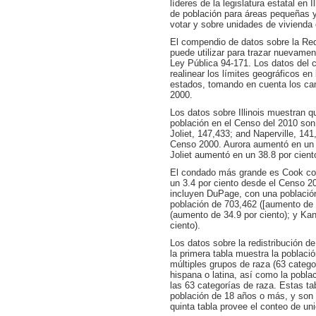
líderes de la legislatura estatal en 
de población para áreas pequeñas y
votar y sobre unidades de vivienda
El compendio de datos sobre la Redi
puede utilizar para trazar nuevamente
Ley Pública 94-171. Los datos del c
realinear los límites geográficos en
estados, tomando en cuenta los ca
2000.
Los datos sobre Illinois muestran 
población en el Censo del 2010 son
Joliet, 147,433; and Naperville, 14
Censo 2000. Aurora aumentó en un 3
Joliet aumentó en un 38.8 por cient
El condado más grande es Cook con
un 3.4 por ciento desde el Censo 2
incluyen DuPage, con una población
población de 703,462 ([aumento de 9
(aumento de 34.9 por ciento); y Ka
ciento).
Los datos sobre la redistribución de
la primera tabla muestra la poblaci
múltiples grupos de raza (63 catego
hispana o latina, así como la pobla
las 63 categorías de raza. Estas tab
población de 18 años o más, y son 
quinta tabla provee el conteo de un