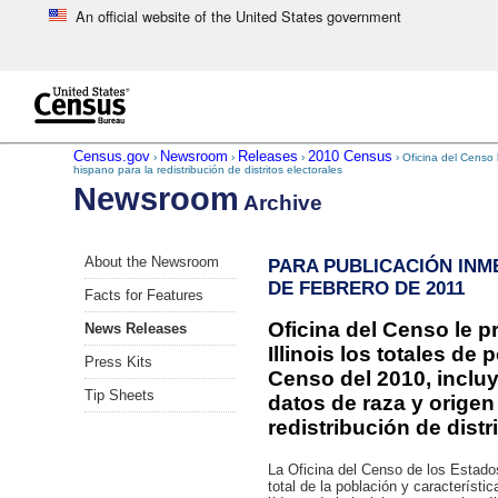
An official website of the United States government
Skip to main content
end of header
Census.gov
Newsroom
Releases
2010 Census
›
›
›
› Oficina del Censo 
hispano para la redistribución de distritos electorales
Newsroom
Archive
Skip
About the Newsroom
PARA PUBLICACIÓN INM
left
DE FEBRERO DE 2011
menu
Facts for Features
navigation
Oficina del Censo le p
News Releases
Illinois los totales de 
Press Kits
Censo del 2010, inclu
Tip Sheets
datos de raza y origen
redistribución de distr
La Oficina del Censo de los Estado
total de la población y característ