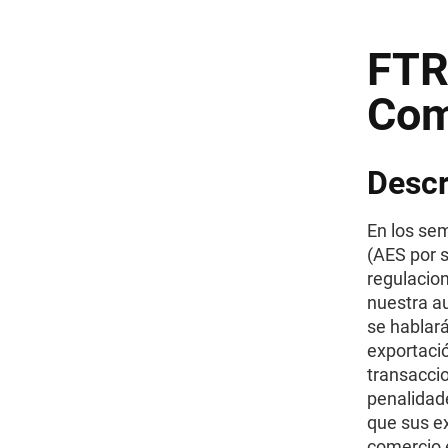
FTR
Com
Descr
En los se
(AES por s
regulacio
nuestra au
se hablará
exportació
transacci
penalidad
que sus e
comercio e