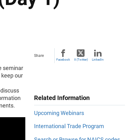
Share
Facebook
X (Twitter)
LinkedIn
e seminar
o keep our
 discuss
Related Information
formation
ments.
Upcoming Webinars
International Trade Program
Search or Browse for NAICS codes