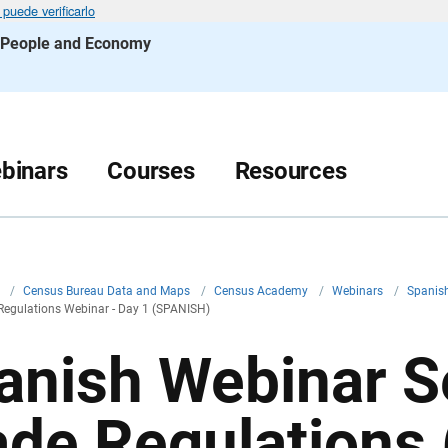
puede verificarlo
s People and Economy
binars
Courses
Resources
v
/
Census Bureau Data and Maps
/
Census Academy
/
Webinars
/
Spanis
Regulations Webinar - Day 1 (SPANISH)
anish Webinar Se
ade Regulations 