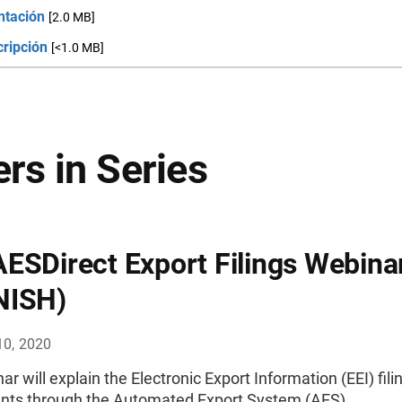
ntación
[2.0 MB]
cripción
[<1.0 MB]
rs in Series
ESDirect Export Filings Webina
NISH)
10, 2020
ar will explain the Electronic Export Information (EEI) fili
nts through the Automated Export System (AES).