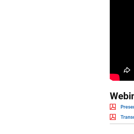
Webin
Prese
Transc