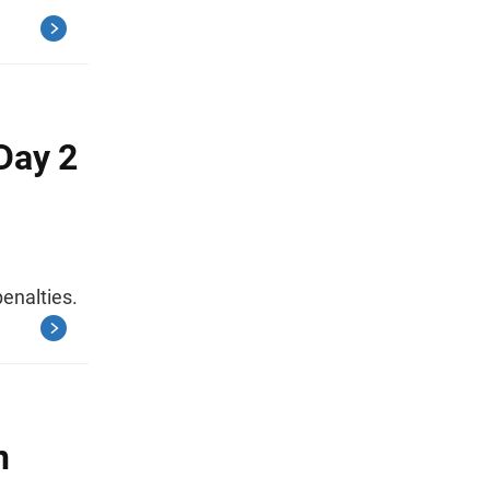
Day 2
enalties.
n