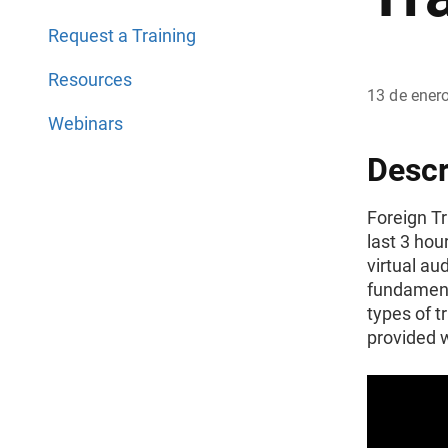
Request a Training
Resources
13 de ener
Webinars
Descr
Foreign T
last 3 hou
virtual au
fundament
types of t
provided w