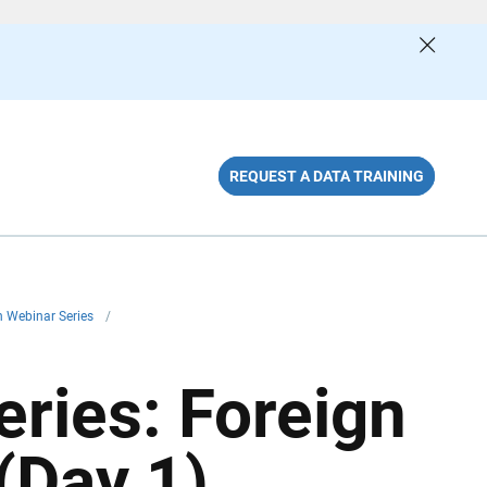
REQUEST A DATA TRAINING
h Webinar Series
/
ries: Foreign
(Day 1)