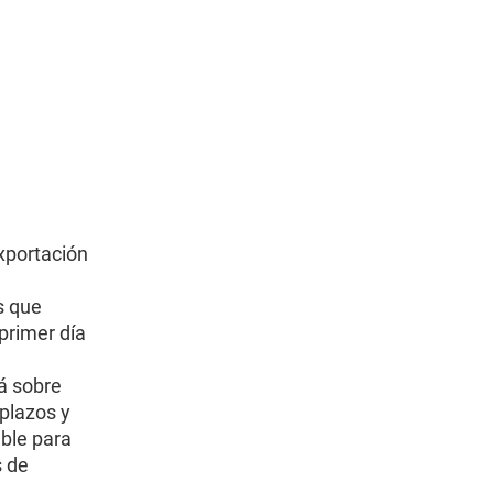
xportación
s que
primer día
á sobre
plazos y
ble para
s de