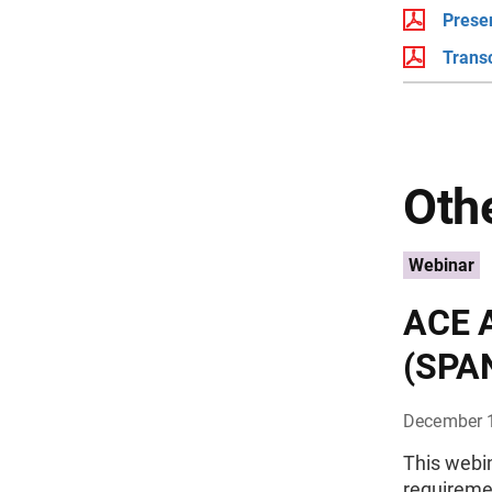
Prese
Trans
Othe
Webinar
ACE A
(SPA
December 
This webin
requireme