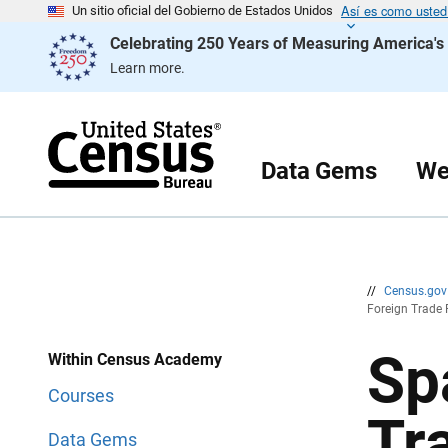
Así es como usted 
S
S
Un sitio oficial del Gobierno de Estados Unidos
a
a
Celebrating 250 Years of Measuring America'
l
l
t
t
Learn more.
a
a
r
r
e
n
n
a
c
v
a
e
Data Gems
We
b
g
e
a
z
c
a
i
d
ó
o
n
//
Census.go
Foreign Trade 
Sp
Within Census Academy
Courses
Tr
Data Gems