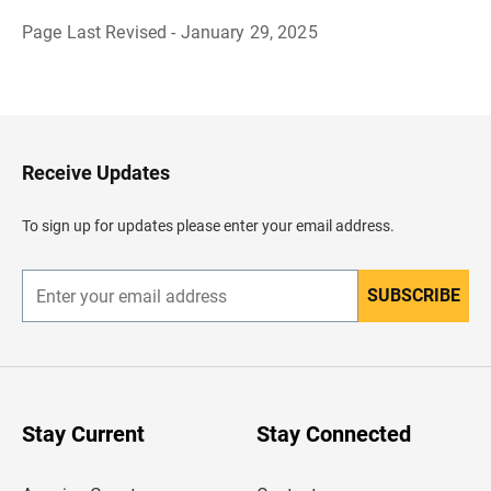
Page Last Revised - January 29, 2025
R
e
g
r
e
s
a
Receive Updates
r
a
l
To sign up for updates please enter your email address.
e
n
c
a
SUBSCRIBE
E
b
n
e
t
z
e
a
r
d
y
o
o
u
Stay Current
Stay Connected
r
e
m