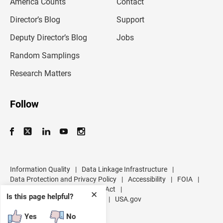
America Counts
Contact
a
i
l
Director’s Blog
Support
a
d
Deputy Director’s Blog
Jobs
d
r
Random Samplings
e
s
Research Matters
s
Follow
Information Quality
|
Data Linkage Infrastructure
|
Data Protection and Privacy Policy
|
Accessibility
|
FOIA
|
Inspector General
|
No FEAR Act
|
✕
Is this page helpful?
U.S. Department of Commerce
|
USA.gov
Yes
No