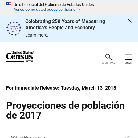
S
S
Un sitio oficial del Gobierno de Estados Unidos
a
a
Así es como usted puede verificarlo
l
l
t
t
Celebrating 250 Years of Measuring
a
a
America's People and Economy
r
r
e
n
Learn more.
n
a
c
v
a
e
b
g
e
a
z
c
BÚSQUEDA
MENÚ
a
i
d
ó
o
n
For Immediate Release: Tuesday, March 13, 2018
Proyecciones de población
de 2017
Within Newsroom