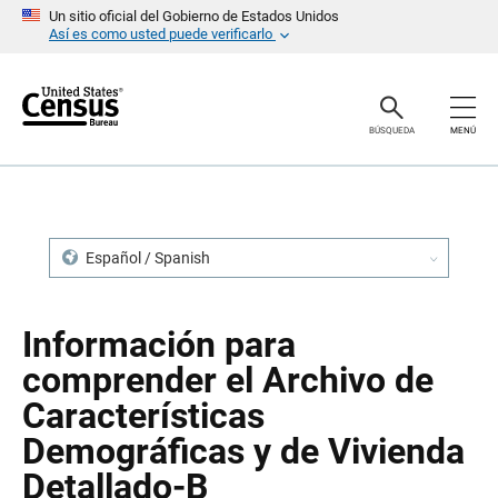
S
S
Un sitio oficial del Gobierno de Estados Unidos
a
a
Así es como usted puede verificarlo
l
l
t
t
a
a
r
r
e
n
BÚSQUEDA
MENÚ
n
a
c
v
a
e
b
g
e
a
z
c
a
i
Español / Spanish
d
ó
o
n
Información para
comprender el Archivo de
Características
Demográficas y de Vivienda
Detallado-B