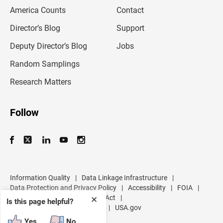
m
America Counts
Contact
a
i
l
Director’s Blog
Support
a
d
Deputy Director’s Blog
Jobs
d
r
Random Samplings
e
s
Research Matters
s
Follow
Information Quality
|
Data Linkage Infrastructure
|
Data Protection and Privacy Policy
|
Accessibility
|
FOIA
|
Inspector General
|
No FEAR Act
|
✕
Is this page helpful?
U.S. Department of Commerce
|
USA.gov
Yes
No