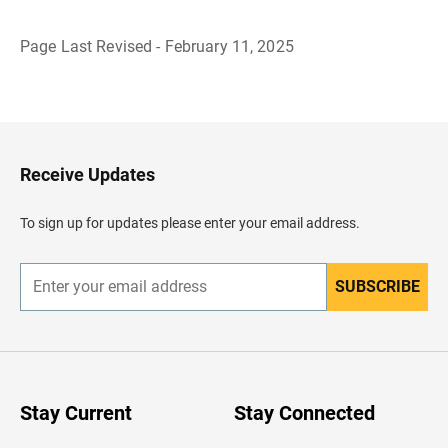
Page Last Revised - February 11, 2025
R
e
g
r
e
s
a
Receive Updates
r
a
l
To sign up for updates please enter your email address.
e
n
c
a
SUBSCRIBE
E
b
n
e
t
z
e
a
r
d
y
o
o
u
Stay Current
Stay Connected
r
e