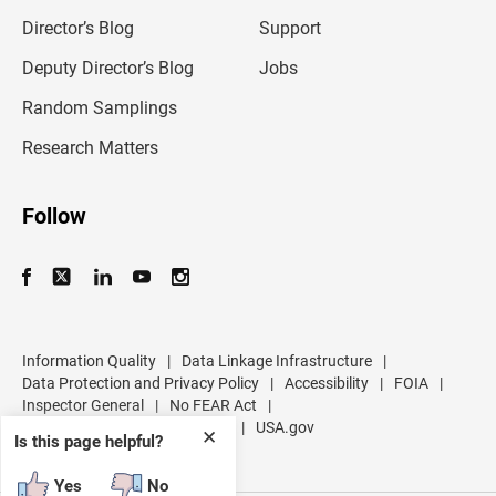
i
l
Director’s Blog
Support
a
d
Deputy Director’s Blog
Jobs
d
r
Random Samplings
e
s
Research Matters
s
Follow
Information Quality
|
Data Linkage Infrastructure
|
Data Protection and Privacy Policy
|
Accessibility
|
FOIA
|
Inspector General
|
No FEAR Act
|
U.S. Department of Commerce
|
USA.gov
✕
Is this page helpful?
Yes
No