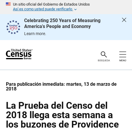
S
S
Un sitio oficial del Gobierno de Estados Unidos
a
a
Así es como usted puede verificarlo
l
l
t
t
Celebrating 250 Years of Measuring
a
a
America's People and Economy
r
r
e
n
Learn more.
n
a
c
v
a
e
b
g
e
a
z
c
BÚSQUEDA
MENÚ
a
i
d
ó
o
n
Para publicación inmediata: martes, 13 de marzo de
2018
La Prueba del Censo del
2018 llega esta semana a
los buzones de Providence