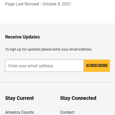
Page Last Revised - October 8, 2021
R
e
g
r
e
s
a
Receive Updates
r
a
l
To sign up for updates please enter your email address.
e
n
c
a
SUBSCRIBE
E
b
n
e
t
z
e
a
r
d
y
o
o
u
Stay Current
Stay Connected
r
e
m
America Counts
Contact
a