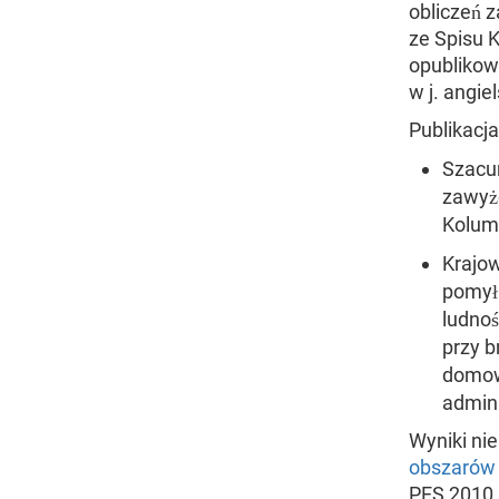
obliczeń z
ze Spisu K
opublikowa
w j. angie
Publikacj
Szacun
zawyżo
Kolumb
Krajo
pomyłk
ludnoś
przy b
domow
admini
Wyniki ni
obszarów 
PES 2010,