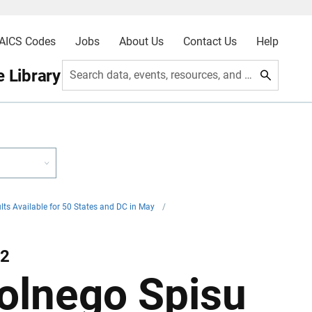
AICS Codes
Jobs
About Us
Contact Us
Help
 Library
Search data, events, resources, and more
ts Available for 50 States and DC in May
/
22
rolnego Spisu