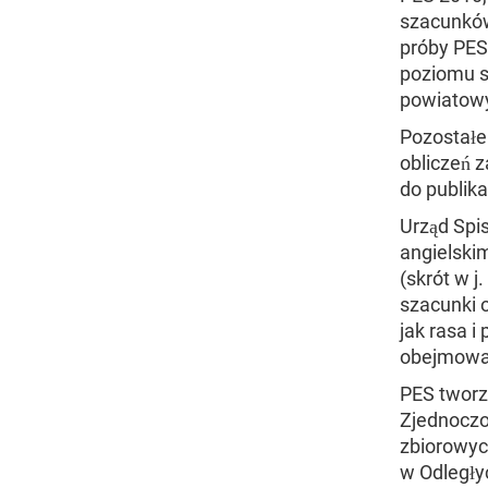
szacunków
próby PES
poziomu s
powiatowy
Pozostałe 
obliczeń 
do publika
Urząd Spi
angielski
(skrót w j
szacunki 
jak rasa i
obejmował
PES tworz
Zjednoczo
zbiorowych
w Odległy