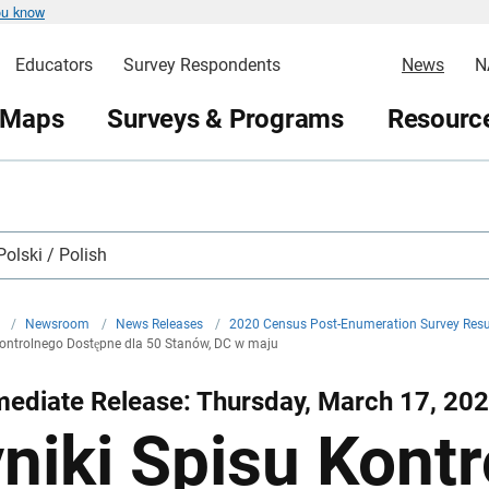
ou know
Educators
Survey Respondents
News
N
 Maps
Surveys & Programs
Resource
Polski / Polish
v
/
Newsroom
/
News Releases
/
2020 Census Post-Enumeration Survey Resul
Kontrolnego Dostępne dla 50 Stanów, DC w maju
ediate Release: Thursday, March 17, 20
niki Spisu Kont