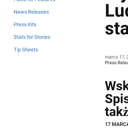
Lu
News Releases
st
Press Kits
Stats for Stories
Tip Sheets
marca 17, 
Press Rel
Wsk
Spi
tak
17 MARCA