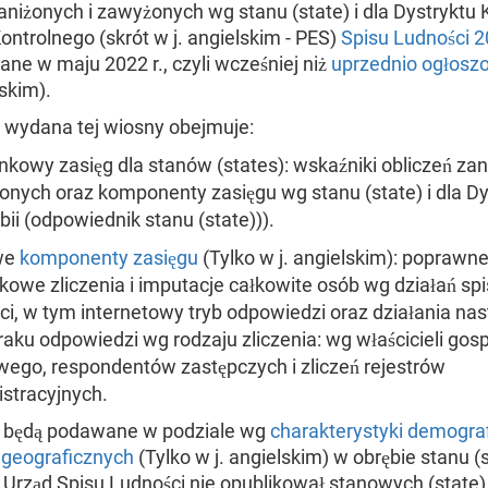
aniżonych i zawyżonych wg stanu (state) i dla Dystryktu 
ontrolnego (skrót w j. angielskim - PES)
Spisu Ludności 
ne w maju 2022 r., czyli wcześniej niż
uprzednio ogłosz
lskim).
a wydana tej wiosny obejmuje:
kowy zasięg dla stanów (states): wskaźniki obliczeń zan
nych oraz komponenty zasięgu wg stanu (state) i dla Dy
ii (odpowiednik stanu (state))).
we
komponenty zasięgu
(Tylko w j. angielskim): poprawne
owe zliczenia i imputacje całkowite osób wg działań sp
ci, w tym internetowy tryb odpowiedzi oraz działania na
raku odpowiedzi wg rodzaju zliczenia: wg właścicieli go
ego, respondentów zastępczych i zliczeń rejestrów
stracyjnych.
e będą podawane w podziale wg
charakterystyki demograf
geograficznych
(Tylko w j. angielskim) w obrębie stanu (
 Urząd Spisu Ludności nie opublikował stanowych (state)