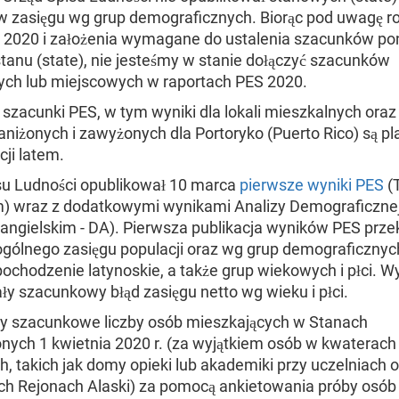
 zasięgu wg grup demograficznych. Biorąc pod uwagę r
 2020 i założenia wymagane do ustalenia szacunków pon
tanu (state), nie jesteśmy w stanie dołączyć szacunków
ch lub miejscowych w raportach PES 2020.
szacunki PES, w tym wyniki dla lokali mieszkalnych oraz
zaniżonych i zawyżonych dla Portoryko (Puerto Rico) są 
cji latem.
su Ludności opublikował 10 marca
pierwsze wyniki PES
(T
m) wraz z dodatkowymi wynikami Analizy Demograficzne
. angielskim - DA). Pierwsza publikacja wyników PES prz
ogólnego zasięgu populacji oraz wg grup demograficznyc
 pochodzenie latynoskie, a także grup wiekowych i płci. W
y szacunkowy błąd zasięgu netto wg wieku i płci.
y szacunkowe liczby osób mieszkających w Stanach
nych 1 kwietnia 2020 r. (za wyjątkiem osób w kwaterach
, takich jak domy opieki lub akademiki przy uczelniach 
ch Rejonach Alaski) za pomocą ankietowania próby osób