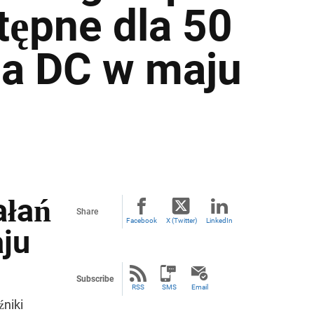
tępne dla 50
dla DC w maju
ałań
Share
Facebook
X (Twitter)
LinkedIn
aju
Subscribe
RSS
SMS
Email
źniki