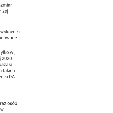
ozmiar
iżej
 wskaźniki
planowane
ylko w j.
j 2020
ekazała
h takich
yniki DA
oraz osób
 w