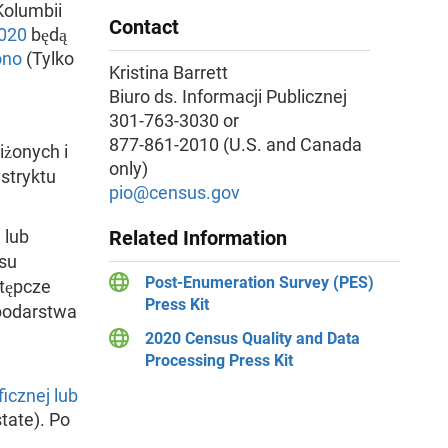
Kolumbii
Contact
2020
będą
ono
(Tylko
Kristina Barrett
Biuro ds. Informacji Publicznej
301-763-3030 or
877-861-2010 (U.S. and Canada
iżonych i
only)
stryktu
pio@census.gov
 lub
Related Information
isu
Post-Enumeration Survey (PES)
stępcze
Press Kit
spodarstwa
2020 Census Quality and Data
Processing Press Kit
icznej lub
state). Po