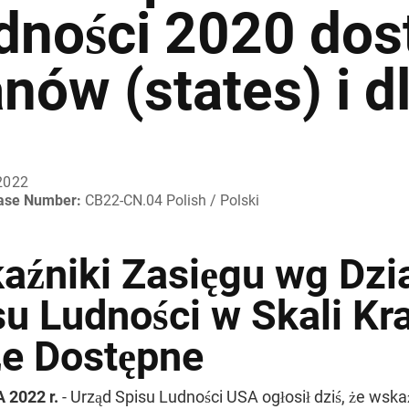
dności 2020 dos
anów (states) i 
2022
ease Number:
CB22-CN.04 Polish / Polski
aźniki Zasięgu wg Dzi
su Ludności w Skali Kr
że Dostępne
 2022 r.
- Urząd Spisu Ludności USA ogłosił dziś, że wska