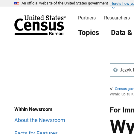
Here’s how y
S
S
An official website of the United States government
k
k
i
i
Partners
Researchers
p
p
H
N
e
a
Topics
Data &
a
v
d
i
e
g
r
a
t
i
o
n
Język 
//
Census.go
Wyniki Spisu 
For Imm
Within Newsroom
Wy
About the Newsroom
Facts for Features