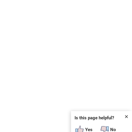
✕
Is this page helpful?
Yes
No