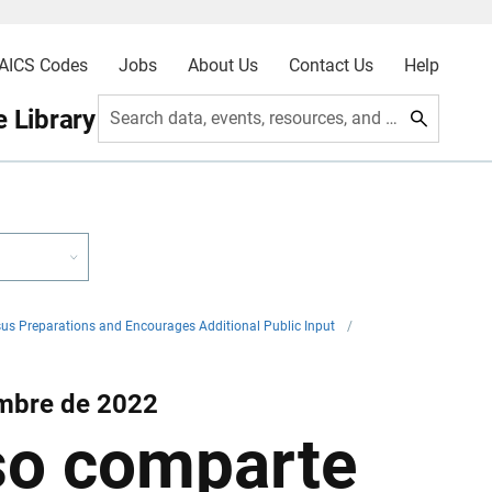
AICS Codes
Jobs
About Us
Contact Us
Help
 Library
Search data, events, resources, and more
us Preparations and Encourages Additional Public Input
/
embre de 2022
nso comparte