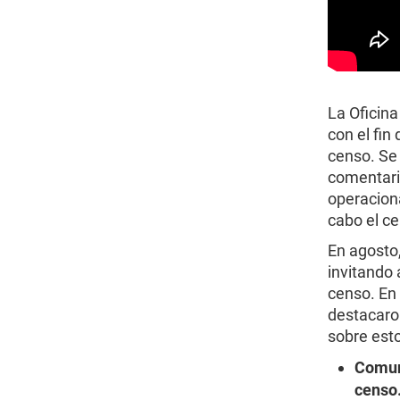
La Oficin
con el fin
censo. Se 
comentario
operaciona
cabo el c
En agosto,
invitando 
censo. En 
destacaro
sobre est
Comuni
censo