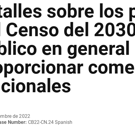
talles sobre los 
l Censo del 2030 
blico en general
oporcionar come
icionales
embre de 2022
ease Number:
CB22-CN.24 Spanish