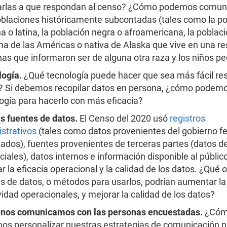
arlas a que respondan al censo? ¿Cómo podemos comun
blaciones históricamente subcontadas (tales como la po
a o latina, la población negra o afroamericana, la poblac
na de las Américas o nativa de Alaska que vive en una re
as que informaron ser de alguna otra raza y los niños p
logía.
¿Qué tecnología puede hacer que sea más fácil re
 Si debemos recopilar datos en persona, ¿cómo podemo
ogía para hacerlo con más eficacia?
 fuentes de datos.
El Censo del 2020 usó
registros
strativos
(tales como datos provenientes del gobierno fe
tados), fuentes provenientes de terceras partes (datos d
iales), datos internos e información disponible al públic
r la eficacia operacional y la calidad de los datos. ¿Qué 
s de datos, o métodos para usarlos, podrían aumentar la 
vidad operacionales, y mejorar la calidad de los datos?
nos comunicamos con las personas encuestadas.
¿Có
s personalizar nuestras estrategias de comunicación p