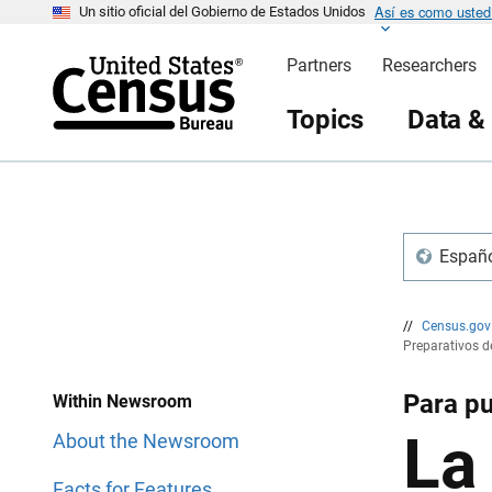
Así es como usted 
S
S
Un sitio oficial del Gobierno de Estados Unidos
a
a
l
l
Partners
Researchers
t
t
a
a
r
r
Topics
Data &
e
n
n
a
c
v
a
e
b
g
e
a
z
c
a
i
Españo
d
ó
o
n
//
Census.go
Preparativos d
Para pu
Within Newsroom
La
About the Newsroom
Facts for Features