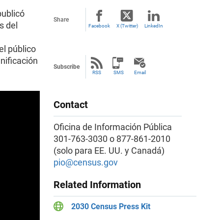
publicó
Share
s del
Facebook
X (Twitter)
LinkedIn
el público
nificación
Subscribe
RSS
SMS
Email
Contact
Oficina de Información Pública
301-763-3030 o 877-861-2010
(solo para EE. UU. y Canadá)
pio@census.gov
Related Information
2030 Census Press Kit