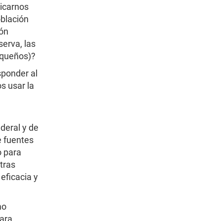
icarnos
blación
ión
serva, las
equeños)?
sponder al
s usar la
deral y de
e fuentes
o para
otras
eficacia y
mo
ara