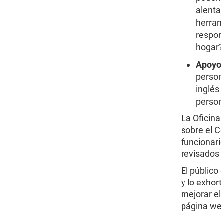
alenta
herram
respo
hogar
Apoyo
person
inglés
perso
La Oficin
sobre el C
funcionar
revisados
El públic
y lo exho
mejorar e
página we