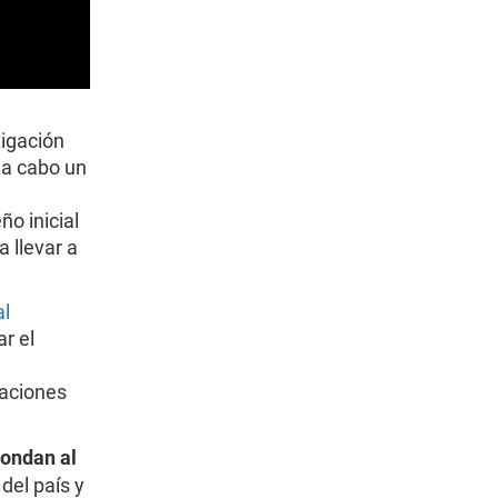
igación
r a cabo un
o inicial
 llevar a
al
ar el
daciones
pondan al
el país y