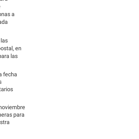
é
onas a
ada
las
ostal, en
ara las
a fecha
s
tarios
 noviembre
neras para
stra