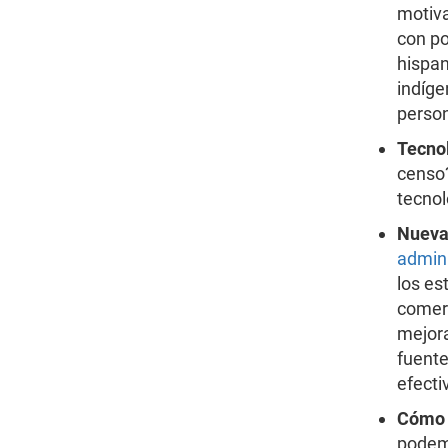
motiv
con po
hispan
indíge
person
Tecno
censo?
tecnol
Nuevas
admini
los es
comerc
mejora
fuente
efecti
Cómo 
podemo