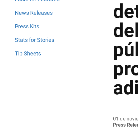
de
News Releases
de
Press Kits
Stats for Stories
pú
Tip Sheets
pr
ad
01 de novi
Press Rel