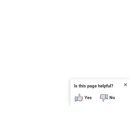
✕
Is this page helpful?
Yes
No