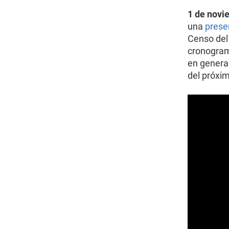
1 de novi
una
prese
Censo del 
cronograma
en general
del próxi