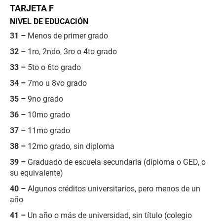
TARJETA F
NIVEL DE EDUCACIÓN
31 –
Menos de primer grado
32 –
1ro, 2ndo, 3ro o 4to grado
33 –
5to o 6to grado
34 –
7mo u 8vo grado
35 –
9no grado
36 –
10mo grado
37 –
11mo grado
38 –
12mo grado, sin diploma
39 –
Graduado de escuela secundaria (diploma o GED, o
su equivalente)
40 –
Algunos créditos universitarios, pero menos de un
año
41 –
Un año o más de universidad, sin título (colegio