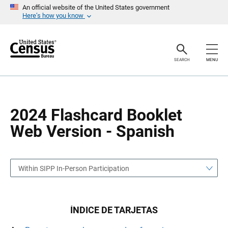
S
S
An official website of the United States government
k
k
Here’s how you know
i
i
p
p
H
N
e
a
a
v
SEARCH
MENU
d
i
e
g
r
a
t
i
o
2024 Flashcard Booklet
n
Web Version - Spanish
Within SIPP In-Person Participation
ÍNDICE DE TARJETAS