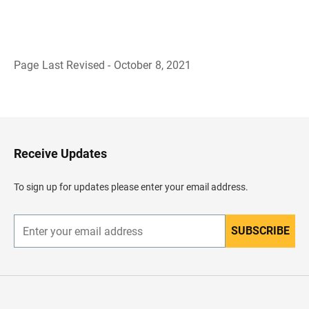
Page Last Revised - October 8, 2021
R
e
g
r
e
s
a
Receive Updates
r
a
l
To sign up for updates please enter your email address.
e
n
c
a
SUBSCRIBE
E
b
n
e
t
z
e
a
r
d
y
o
o