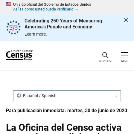
S
S
Un sitio oficial del Gobierno de Estados Unidos
a
a
Así es como usted puede verificarlo
l
l
t
t
Celebrating 250 Years of Measuring
a
a
America's People and Economy
r
r
e
n
Learn more.
n
a
c
v
a
e
b
g
e
a
z
c
BÚSQUEDA
MENÚ
a
i
d
ó
o
n
Español / Spanish
Para publicación inmediata: martes, 30 de junio de 2020
La Oficina del Censo activa