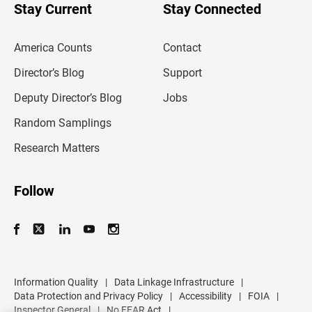
u
Stay Current
Stay Connected
r
e
m
America Counts
Contact
a
i
l
Director’s Blog
Support
a
d
Deputy Director’s Blog
Jobs
d
r
Random Samplings
e
s
Research Matters
s
Follow
Information Quality
|
Data Linkage Infrastructure
|
Data Protection and Privacy Policy
|
Accessibility
|
FOIA
|
Inspector General
|
No FEAR Act
|