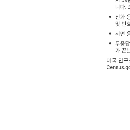
니다. 
전화 
및 번
서면 응
무응답
가 끝
미국 인구조
Census