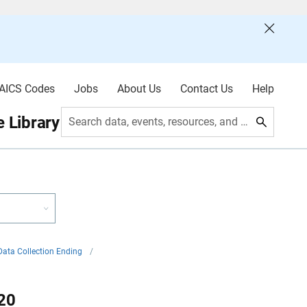
AICS Codes
Jobs
About Us
Contact Us
Help
 Library
Search data, events, resources, and more
ata Collection Ending
/
20