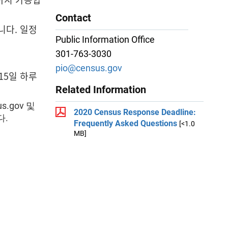
Contact
니다. 일정
Public Information Office
301-763-3030
pio@census.gov
15일 하루
Related Information
.gov 및
2020 Census Response Deadline:
다.
Frequently Asked Questions
[<1.0
MB]