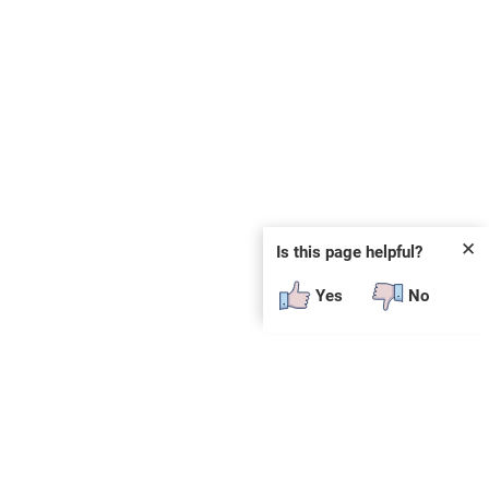
✕
Is this page helpful?
Yes
No