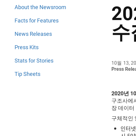
2
About the Newsroom
Facts for Features
수
News Releases
Press Kits
Stats for Stories
10월 13, 2
Press Rel
Tip Sheets
2020년 1
구조사에서
장 데이터 
구체적인 
인터넷 
시 59