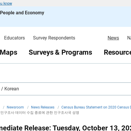
ou know
s People and Economy
Educators
Survey Respondents
News
N
 Maps
Surveys & Programs
Resource
 Korean
v
/
Newsroom
/
News Releases
/
Census Bureau Statement on 2020 Census D
스 인구조사 데이터 수집 종료에 관한 인구조사국 성명
ediate Release: Tuesday, October 13, 20