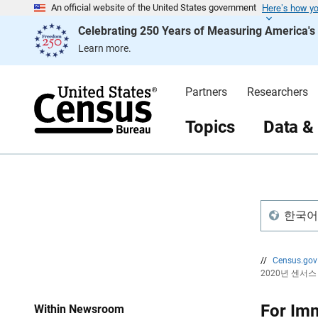
Here’s how y
S
S
An official website of the United States government
k
k
Celebrating 250 Years of Measuring America'
i
i
p
p
Learn more.
H
N
e
a
a
v
d
i
Partners
Researchers
e
g
r
a
t
Topics
Data &
i
o
n
한국어 /
//
Census.go
2020년 센서
For Imm
Within Newsroom