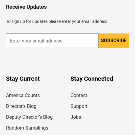
H
Receive Updates
e
a
d
To sign up for updates please enter your email address.
e
r
SUBSCRIBE
E
n
t
e
r
y
o
u
Stay Current
Stay Connected
r
e
m
America Counts
Contact
a
i
l
Director’s Blog
Support
a
d
Deputy Director’s Blog
Jobs
d
r
Random Samplings
e
s