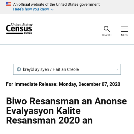
S
S
An official website of the United States government
k
k
Here’s how you know
i
i
p
p
H
N
e
a
a
v
SEARCH
MENU
d
i
e
g
r
a
t
i
o
n
kreyòl ayisyen / Haitian Creole
For Immediate Release: Monday, December 07, 2020
Biwo Resansman an Anonse
Evalyasyon Kalite
Resansman 2020 an