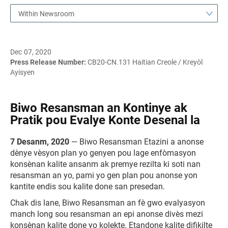
Within Newsroom
Dec 07, 2020
Press Release Number:
CB20-CN.131 Haitian Creole / Kreyòl
Ayisyen
Biwo Resansman an Kontinye ak
Pratik pou Evalye Konte Desenal la
7 Desanm, 2020
— Biwo Resansman Etazini a anonse
dènye vèsyon plan yo genyen pou lage enfòmasyon
konsènan kalite ansanm ak premye rezilta ki soti nan
resansman an yo, pami yo gen plan pou anonse yon
kantite endis sou kalite done san presedan.
Chak dis lane, Biwo Resansman an fè gwo evalyasyon
manch long sou resansman an epi anonse divès mezi
konsènan kalite done yo kolekte. Etandone kalite difikilte