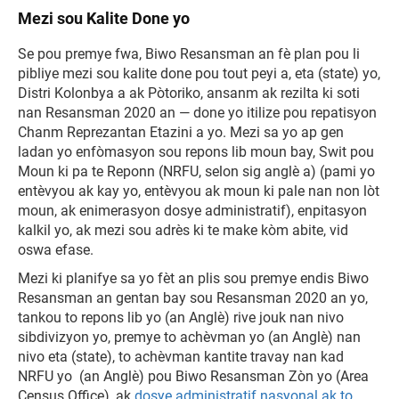
Mezi sou Kalite Done yo
Se pou premye fwa, Biwo Resansman an fè plan pou li
pibliye mezi sou kalite done pou tout peyi a, eta (state) yo,
Distri Kolonbya a ak Pòtoriko, ansanm ak rezilta ki soti
nan Resansman 2020 an — done yo itilize pou repatisyon
Chanm Reprezantan Etazini a yo. Mezi sa yo ap gen
ladan yo enfòmasyon sou repons lib moun bay, Swit pou
Moun ki pa te Reponn (NRFU, selon sig anglè a) (pami yo
entèvyou ak kay yo, entèvyou ak moun ki pale nan non lòt
moun, ak enimerasyon dosye administratif), enpitasyon
kalkil yo, ak mezi sou adrès ki te make kòm abite, vid
oswa efase.
Mezi ki planifye sa yo fèt an plis sou premye endis Biwo
Resansman an gentan bay sou Resansman 2020 an yo,
tankou to repons lib yo (an Anglè) rive jouk nan nivo
sibdivizyon yo, premye to achèvman yo (an Anglè) nan
nivo eta (state), to achèvman kantite travay nan kad
NRFU yo (an Anglè) pou Biwo Resansman Zòn yo (Area
Census Office), ak
dosye administratif nasyonal ak to