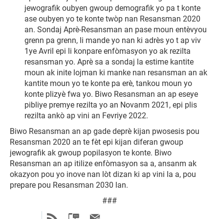
jewografik oubyen gwoup demografik yo pa t konte
ase oubyen yo te konte twòp nan Resansman 2020
an. Sondaj Aprè-Resansman an pase moun entèvyou
grenn pa grenn, li mande yo nan ki adrès yo t ap viv
1ye Avril epi li konpare enfòmasyon yo ak rezilta
resansman yo. Aprè sa a sondaj la estime kantite
moun ak inite lojman ki manke nan resansman an ak
kantite moun yo te konte pa erè, tankou moun yo
konte plizyè fwa yo. Biwo Resansman an ap eseye
pibliye premye rezilta yo an Novanm 2021, epi plis
rezilta ankò ap vini an Fevriye 2022.
Biwo Resansman an ap gade deprè kijan pwosesis pou
Resansman 2020 an te fèt epi kijan diferan gwoup
jewografik ak gwoup popilasyon te konte. Biwo
Resansman an ap itilize enfòmasyon sa a, ansanm ak
okazyon pou yo inove nan lòt dizan ki ap vini la a, pou
prepare pou Resansman 2030 lan.
###