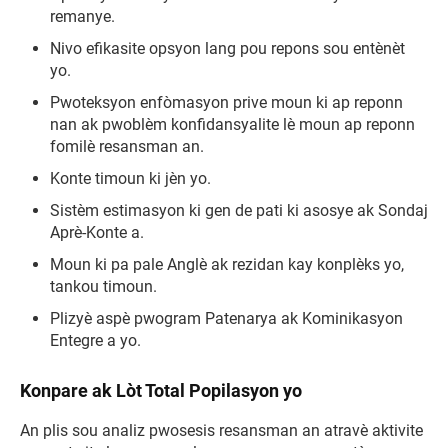
remanye.
Nivo efikasite opsyon lang pou repons sou entènèt
yo.
Pwoteksyon enfòmasyon prive moun ki ap reponn
nan ak pwoblèm konfidansyalite lè moun ap reponn
fomilè resansman an.
Konte timoun ki jèn yo.
Sistèm estimasyon ki gen de pati ki asosye ak Sondaj
Aprè-Konte a.
Moun ki pa pale Anglè ak rezidan kay konplèks yo,
tankou timoun.
Plizyè aspè pwogram Patenarya ak Kominikasyon
Entegre a yo.
Konpare ak Lòt Total Popilasyon yo
An plis sou analiz pwosesis resansman an atravè aktivite