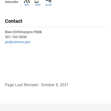
Subscribe
RSS
SMS
Email
Contact
Biwo Enfòmasyon Piblik
301-763-3030
pio@census.gov
Page Last Revised - October 8, 2021
B
a
c
k
t
o