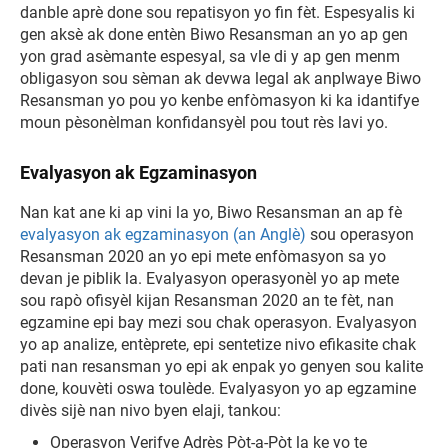
danble aprè done sou repatisyon yo fin fèt. Espesyalis ki
gen aksè ak done entèn Biwo Resansman an yo ap gen
yon grad asèmante espesyal, sa vle di y ap gen menm
obligasyon sou sèman ak devwa legal ak anplwaye Biwo
Resansman yo pou yo kenbe enfòmasyon ki ka idantifye
moun pèsonèlman konfidansyèl pou tout rès lavi yo.
Evalyasyon ak Egzaminasyon
Nan kat ane ki ap vini la yo, Biwo Resansman an ap fè
evalyasyon ak egzaminasyon (an Anglè)
sou operasyon
Resansman 2020 an yo epi mete enfòmasyon sa yo
devan je piblik la. Evalyasyon operasyonèl yo ap mete
sou rapò ofisyèl kijan Resansman 2020 an te fèt, nan
egzamine epi bay mezi sou chak operasyon. Evalyasyon
yo ap analize, entèprete, epi sentetize nivo efikasite chak
pati nan resansman yo epi ak enpak yo genyen sou kalite
done, kouvèti oswa toulède. Evalyasyon yo ap egzamine
divès sijè nan nivo byen elaji, tankou:
Operasyon Verifye Adrès Pòt-a-Pòt la ke yo te