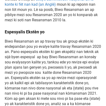
konte ki fèt nan kad (an Anglè)
moun ki ap reponn nan
non lòt moun yo. Lè sa posib, Biwo Resansman an ap
pibliye mezi sou Resansman 2020 an yo ki konparab ak
mezi ki soti nan Resansman 2010 la.
Espesyalis Ekstèn yo
Biwo Resansman an ap travay tou ak group ekstèn ki
endepandan pou yo evalye kalite travay Resansman 2020
an. Pano espesyalis ekstèn ki gen ekspètiz nan teknik ak
sijè byen espesyal ap bay Biwo Resansman an konsèy
sou evalyasyon kalite yo, tankou ede yo revize epi evalye
plan ajans lan genyen yo, pwosesis li yo, ak pwosedi ak
mezi yo pwopoze sou kalite done Resansman 2020
an. Espesyalis ekstèn sa yo ap revize mezi operasyonèl
yo ak kalkil epi ak tabilasyon karakteristik done yo,
kòmanse nan nivo done nasyonal ak eta (state) pou rive
nan nivo ki pi ba pase nasyonal nan kòmansman 2021.
Kòm ap gen aksan ki mete sou nivo pi ba pase eta (state)
yo ak karakteristik done yo, analiz sa a ka kòmanse