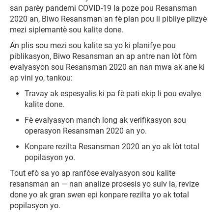
san parèy pandemi COVID-19 la poze pou Resansman
2020 an, Biwo Resansman an fè plan pou li pibliye plizyè
mezi siplemantè sou kalite done.
An plis sou mezi sou kalite sa yo ki planifye pou
piblikasyon, Biwo Resansman an ap antre nan lòt fòm
evalyasyon sou Resansman 2020 an nan mwa ak ane ki
ap vini yo, tankou:
Travay ak espesyalis ki pa fè pati ekip li pou evalye
kalite done.
Fè evalyasyon manch long ak verifikasyon sou
operasyon Resansman 2020 an yo.
Konpare rezilta Resansman 2020 an yo ak lòt total
popilasyon yo.
Tout efò sa yo ap ranfòse evalyasyon sou kalite
resansman an — nan analize prosesis yo suiv la, revize
done yo ak gran swen epi konpare rezilta yo ak total
popilasyon yo.