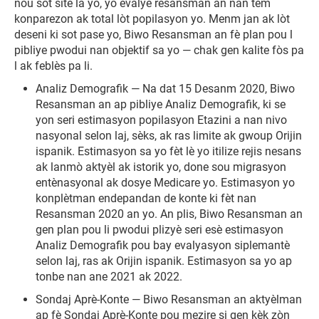
nou sot site la yo, yo evalye resansman an nan tèm
konparezon ak total lòt popilasyon yo. Menm jan ak lòt
deseni ki sot pase yo, Biwo Resansman an fè plan pou l
pibliye pwodui nan objektif sa yo — chak gen kalite fòs pa
l ak feblès pa li.
Analiz Demografik — Na dat 15 Desanm 2020, Biwo
Resansman an ap pibliye Analiz Demografik, ki se
yon seri estimasyon popilasyon Etazini a nan nivo
nasyonal selon laj, sèks, ak ras limite ak gwoup Orijin
ispanik. Estimasyon sa yo fèt lè yo itilize rejis nesans
ak lanmò aktyèl ak istorik yo, done sou migrasyon
entènasyonal ak dosye Medicare yo. Estimasyon yo
konplètman endepandan de konte ki fèt nan
Resansman 2020 an yo. An plis, Biwo Resansman an
gen plan pou li pwodui plizyè seri esè estimasyon
Analiz Demografik pou bay evalyasyon siplemantè
selon laj, ras ak Orijin ispanik. Estimasyon sa yo ap
tonbe nan ane 2021 ak 2022.
Sondaj Aprè-Konte — Biwo Resansman an aktyèlman
ap fè Sondaj Aprè-Konte pou mezire si gen kèk zòn