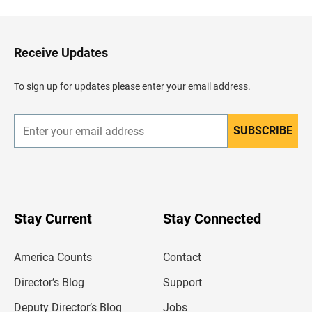
c
k
t
o
H
Receive Updates
e
a
d
To sign up for updates please enter your email address.
e
r
SUBSCRIBE
E
n
t
e
r
y
o
u
Stay Current
Stay Connected
r
e
m
America Counts
Contact
a
i
l
Director’s Blog
Support
a
d
Deputy Director’s Blog
Jobs