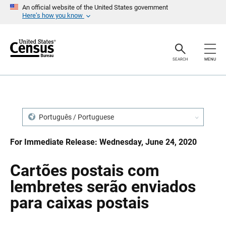
S
S
An official website of the United States government
k
k
Here’s how you know
i
i
p
p
H
N
e
a
a
v
SEARCH
MENU
d
i
e
g
r
a
t
i
o
n
Português / Portuguese
For Immediate Release: Wednesday, June 24, 2020
Cartões postais com
lembretes serão enviados
para caixas postais