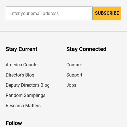
r
SUBSCRIBE
E
n
t
e
r
y
o
u
Stay Current
Stay Connected
r
e
m
America Counts
Contact
a
i
l
Director’s Blog
Support
a
d
Deputy Director’s Blog
Jobs
d
r
Random Samplings
e
s
Research Matters
s
Follow