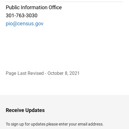
Public Information Office
301-763-3030
pio@census.gov
Page Last Revised - October 8, 2021
B
a
c
k
t
o
H
Receive Updates
e
a
d
To sign up for updates please enter your email address.
e