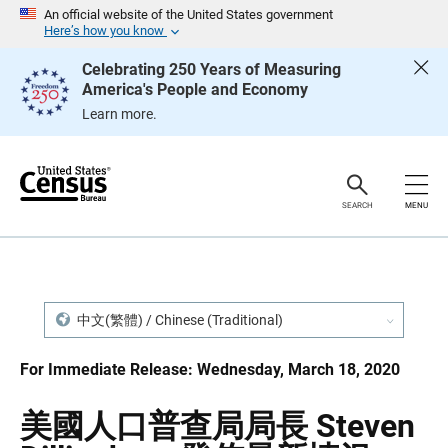
S
S
An official website of the United States government
k
k
Here’s how you know
i
i
p
p
Celebrating 250 Years of Measuring
H
N
America's People and Economy
e
a
a
v
Learn more.
d
i
e
g
r
a
t
i
o
SEARCH
MENU
n
中文(繁體) / Chinese (Traditional)
For Immediate Release: Wednesday, March 18, 2020
美國人口普查局局長 Steven