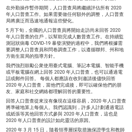
在外勤操作暫停期間，人口普查局將繼續評估所有 2020
年人口普查工作。如果需要做任何額外的調整，人口普查
局將廣泛而迅速地通報這些變化。
5 月下旬，全國的人口普查員將開始走訪尚未回答 2020
年人口普查的住戶，以幫助完成人數普查工作。在持續監
測冠狀病毒 COVID-19 暴發演變的過程中，我們將根據需
要調整人口普查員和問卷調查工作，以遵循聯邦、州和地
方衛生當局的指導方針。
我們強烈鼓勵公衆使用臺式電腦、筆記本電腦、智能手機
或平板電腦在網上回答 2020 年人口普查，也可以通過電
話或郵件回答。 每個人都應該在收到邀請後儘快回答
2020 年人口普查，當他們完成後，即可以確保他們的朋
友、家庭和社交網絡都理解回答的重要性。
回答人口普查從來沒有像現在這樣容易，2020 年人口普查
將準確地算上每個人。我們認識到，許多人計劃通過電話
或紙張等其他回答方式參與 2020 年人口普查，這也是
2020 年人口普查的設計如此靈活的原因。
2020 年 3 月 15 日，隨着領導層採取措施保證學生和教師