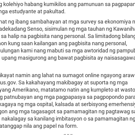
 kolehiyo habang kumikilos ang pamunuan sa pagpapana
mga estudyante at pakultad.
ahat ng ibang sambahayan at mga survey sa ekonomiya n
adekadang Senso, sisimulan ng mga tauhan ng Kawanih
sa halip na pagbisita nang personal. Sa limitadong bila
on kung saan kailangan ang pagbisita nang personal,
tulungan kami nang mabuti sa mga awtoridad ng pampub
 upang masigurong ang bawat pagbisita ay naisasagaw
ihikayat namin ang lahat na sumagot online ngayong araw
s.gov. Sa kakahayang makibagay at suporta ng mga
g Amerikano, matatamo natin ang kumpleto at wasto
ng patnubayan ang mga pagpapasya sa pagpopondo par
kagaya ng mga ospital, kalsada at serbisyong emerhensi
gon ang mga tagasagot sa pamamagitan ng pagtawag s
nakalagay sa kanilang imbitasyon o sa pamamagitan ng
atanggap nila ang papel na form.