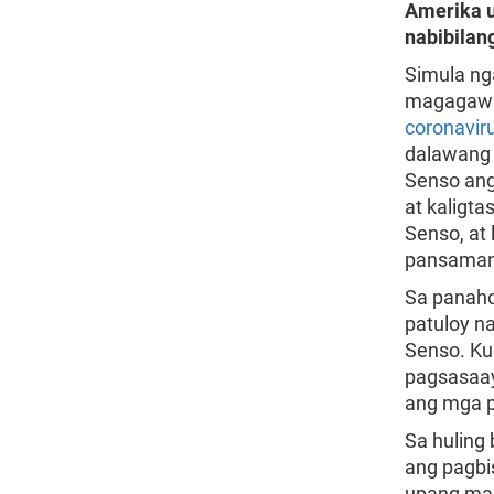
Amerika u
nabibilan
Simula ng
magagawa 
coronavir
dalawang 
Senso ang
at kaligt
Senso, at
pansaman
Sa panaho
patuloy n
Senso. K
pagsasaay
ang mga p
Sa huling
ang pagbi
upang mak