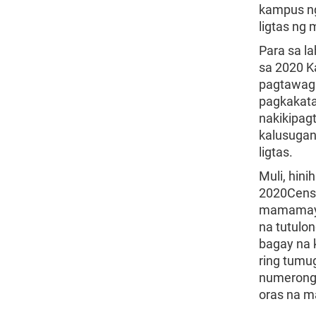
kampus ng
ligtas ng 
Para sa l
sa 2020 K
pagtawag 
pagkakata
nakikipag
kalusugan
ligtas.
Muli, hin
2020Censu
mamamayan
na tutulo
bagay na 
ring tumu
numerong 
oras na m