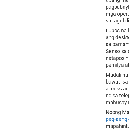
pagsubayb
mga opera
sa tagubil
Lubos na 
ang deskt
sa pamama
Senso sa 
natapos na
pamilya a
Madali na
bawat isa
access an
ng sa tel
mahusay n
Noong Mar
pag-aang
mapahintu