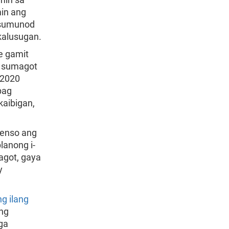
in ang
 sumunod
 kalusugan.
e gamit
g sumagot
 2020
pag
kaibigan,
Senso ang
lanong i-
agot, gaya
y
g ilang
ng
ga