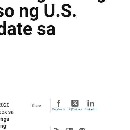
o ng U.S.
date sa
2020
Share
Facebook
X (Twitter)
LinkedIn
box sa
(mga
 ng