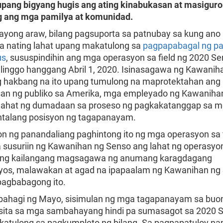
pang bigyang hugis ang ating kinabukasan at masigur
g ang mga pamilya at komunidad.
ayong araw, bilang pagsuporta sa patnubay sa kung ano
nating lahat upang makatulong sa
pagpapabagal ng pa
us
, sususpindihin ang mga operasyon sa field ng 2020 S
linggo hanggang Abril 1, 2020. Isinasagawa ng Kawanih
 hakbang na ito upang tumulong na maprotektahan ang
asan ng publiko sa Amerika, mga empleyado ng Kawaniha
 lahat ng dumadaan sa proseso ng pagkakatanggap sa 
talang posisyon ng tagapanayam.
n ng panandaliang paghintong ito ng mga operasyon sa f
a susuriin ng Kawanihan ng Senso ang lahat ng operasyo
ung kailangang magsagawa ng anumang karagdagang
os, malawakan at agad na ipapaalam ng Kawanihan ng
agbabagong ito.
 bahagi ng Mayo, sisimulan ng mga tagapanayam sa buo
sita sa mga sambahayang hindi pa sumasagot sa 2020 
atulong sa pagkumpleto ng bilang. Sa pagpapatuloy na