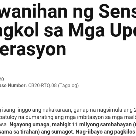
wanihan ng Sens
ngkol sa Mga Up
erasyon
20
ease Number:
CB20-RTQ.08 (Tagalog)
 isang linggo ang nakakaraan, ganap na nagsimula ang 
 patuloy na dumarating ang mga imbitasyon sa mga mail
sa.
Ngayong umaga, mahigit 11 milyong sambahayan 
ma sa tirahan) ang sumagot. Nag-iibayo ang pagkilos