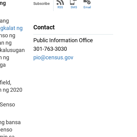
ong
Subscribe
RSS
SMS
Email
 ang
Contact
gkalat ng
enso ng
Public Information Office
an ng
301-763-3030
 kalusugan
n ng
pio@census.gov
mga
ield,
n ng 2020
 Senso
ng bansa
Senso
min sa