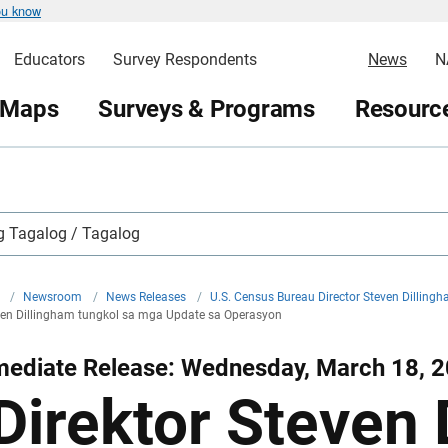
ou know
Educators
Survey Respondents
News
N
 Maps
Surveys & Programs
Resource
 Tagalog / Tagalog
v
/
Newsroom
/
News Releases
/
U.S. Census Bureau Director Steven Dilling
even Dillingham tungkol sa mga Update sa Operasyon
mediate Release: Wednesday, March 18, 
 Direktor Steven