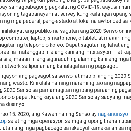
ay sa nagbabagong pagkalat ng COVID-19, aayusin nam
syon ng tagapanayam at survey kung kailangan upang
in ng mga pederal, pang-estado at lokal na awtoridad sa
hinihikayat ang publiko na sagutan ang 2020 Senso onlin
op computer, laptop, smartphone, o tablet, at maaari rin
gitan ng telepono o koreo. Dapat sagutan ng lahat ang
oras na matanggap nila ang kanilang imbitasyon — at ka
 sila, maaari nilang siguraduhing alam ng kanilang mga 
t network sa lipunan ang kahalagahan ng pagsagot.
 ngayon ang pagsagot sa senso, at mabibilang ng 2020 
 nang wasto. Kinikilala naming maraming tao ang nagpap
g 2020 Senso sa pamamagitan ng ibang paraan ng pags
epono o papel, kung kaya ang 2020 Senso ay sadyang ma
a disenyo.
so 15, 2020, ang Kawanihan ng Senso ay
nag-anunsyo n
kop
sa ating mga operasyon sa mga grupong tirahan upa
lutan ang mga pagbabago sa iskedyul kamakailan sa m