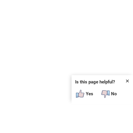
✕
Is this page helpful?
Yes
No