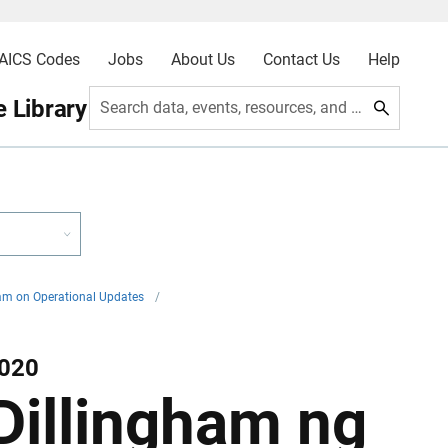
AICS Codes
Jobs
About Us
Contact Us
Help
 Library
Search data, events, resources, and more
ham on Operational Updates
/
2020
 Dillingham ng