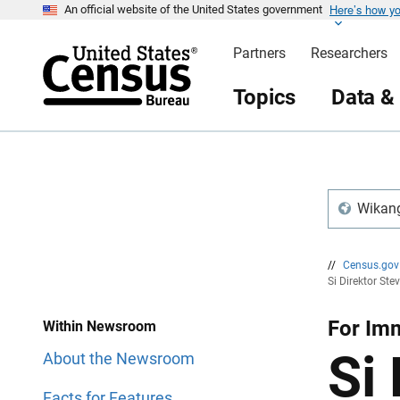
Here’s how y
S
S
An official website of the United States government
k
k
i
i
Partners
Researchers
p
p
H
N
e
a
Topics
Data &
a
v
d
i
e
g
r
a
t
i
o
n
Wikang
//
Census.go
Si Direktor St
For Im
Within Newsroom
Si
About the Newsroom
Facts for Features