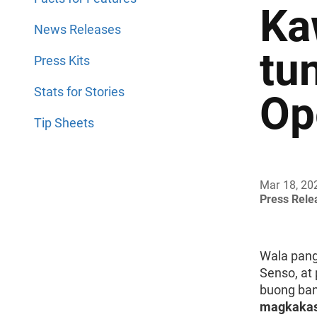
Ka
News Releases
tu
Press Kits
Stats for Stories
Op
Tip Sheets
Mar 18, 20
Press Rel
Wala pang
Senso, at
buong ban
magkakasa