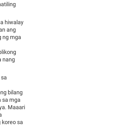
tiling
a hiwalay
an ang
ng ng mga
likong
a nang
 sa
ng bilang
a sa mga
ya. Maaari
a
 koreo sa