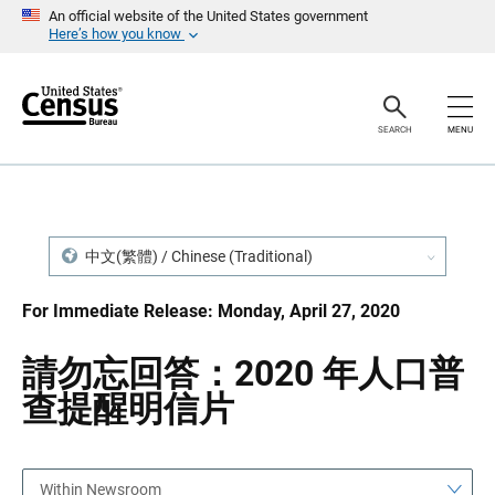
S
S
An official website of the United States government
k
k
Here’s how you know
i
i
p
p
H
N
e
a
a
v
SEARCH
MENU
d
i
e
g
r
a
t
i
o
n
中文(繁體) / Chinese (Traditional)
For Immediate Release: Monday, April 27, 2020
請勿忘回答：2020 年人口普
查提醒明信片
Within Newsroom