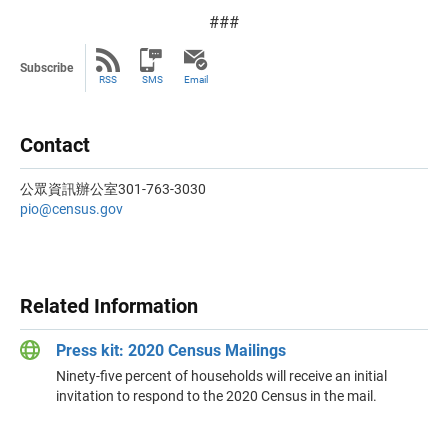
###
Subscribe
RSS
SMS
Email
Contact
公眾資訊辦公室301-763-3030
pio@census.gov
Related Information
Press kit: 2020 Census Mailings
Ninety-five percent of households will receive an initial
invitation to respond to the 2020 Census in the mail.