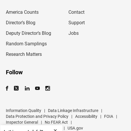
e
m
America Counts
Contact
a
i
l
Director’s Blog
Support
a
d
Deputy Director’s Blog
Jobs
d
r
Random Samplings
e
s
Research Matters
s
Follow
Information Quality
|
Data Linkage Infrastructure
|
Data Protection and Privacy Policy
|
Accessibility
|
FOIA
|
Inspector General
|
No FEAR Act
|
U.S. Department of Commerce
|
USA.gov
✕