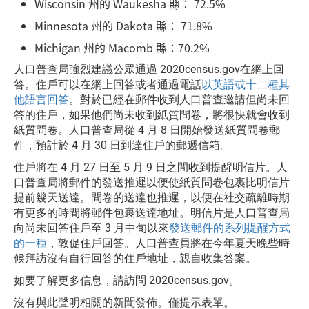
Wisconsin 州的 Waukesha 縣： 72.5%
Minnesota 州的 Dakota 縣： 71.8%
Michigan 州的 Macomb 縣：70.2%
人口普查局強烈建議公眾通過 2020census.gov在網上回
答。住戶可以在網上回答或者通過電話
以英語或十二種其
他語言回答
。對於已經在郵件收到人口普查邀請但尚未回
答的住戶，如果他們尚未收到紙質問卷，將很快就會收到
紙質問卷。人口普查局從 4 月 8 日開始發送紙質問卷郵
件，預計於 4 月 30 日到達住戶的郵遞信箱。
住戶將在 4 月 27 日至 5 月 9 日之間收到提醒明信片。人
口普查局將郵件的發送推遲以便使紙質問卷包裹比明信片
提前幾天送達。問卷的送達也推遲，以便在社交疏離時期
有更多的時間將郵件包裹送達地址。明信片是人口普查局
向尚未回答住戶至 3 月中旬以來
發送郵件的系列提醒方式
的一種
，敦促住戶回答。人口普查員將在今年夏天晚些時
候拜訪沒有自行回答的住戶地址，親自收集答案。
如要了解更多信息，請訪問 2020census.gov。
沒有與此聲明相關的新聞發佈。僅提示表單。