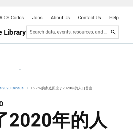
AICS Codes
Jobs
About Us
Contact Us
Help
 Library
Search data, events, resources, and more
he 2020 Census
/
16.7％的家庭回应了2020年的人口普查
0
了2020年的人