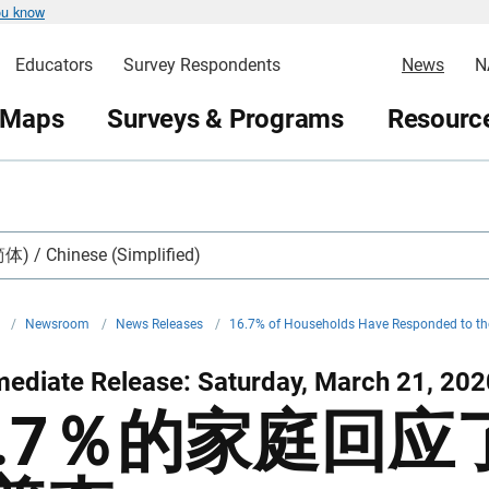
ou know
Educators
Survey Respondents
News
N
 Maps
Surveys & Programs
Resource
 / Chinese (Simplified)
v
/
Newsroom
/
News Releases
/
16.7% of Households Have Responded to t
ediate Release: Saturday, March 21, 202
6.7％的家庭回应