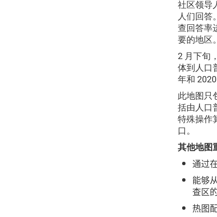
社区领导
人们回答。
查回答率
要的地区
2 月下旬
体到人口普
年和 20
此地图只
括由人口
特殊操作
口。
其他地图
通过在
能够从
查区
热图