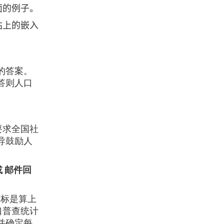
面的例子。
站上的嵌入
的答案。
答则人口
要求全国社
导鼓励人
 邮件回
目标是算上
人口普查统计
并确定每