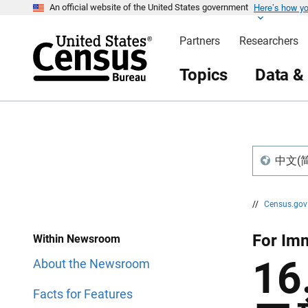
Here’s how y
S
S
An official website of the United States government
k
k
i
i
Partners
Researchers
p
p
H
N
e
a
Topics
Data &
a
v
d
i
e
g
r
a
t
i
o
n
中文(简体)
//
Census.go
For Imm
Within Newsroom
1
About the Newsroom
Facts for Features