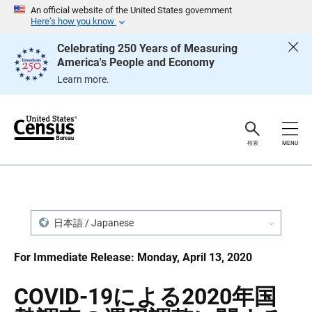
S
S
An official website of the United States government
k
k
Here’s how you know
i
i
p
p
Celebrating 250 Years of Measuring
H
N
America's People and Economy
e
a
a
v
Learn more.
d
i
e
g
r
a
t
i
o
検索
MENU
n
日本語 / Japanese
For Immediate Release: Monday, April 13, 2020
COVID-19による2020年国