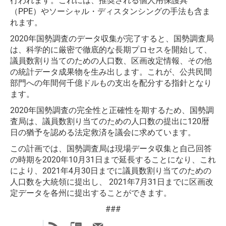
行われます。これには、推奨される個人用保護具
（PPE）やソーシャル・ディスタンシングの手法も含ま
れます。
2020年国勢調査のデータ収集が完了すると、国勢調査局
は、科学的に厳密で徹底的な長期プロセスを開始して、
議員数割り当てのための人口数、区画改定情報、その他
の統計データ成果物を生み出します。これが、公共民間
部門への年間何千億ドルもの支出を配分する指針となり
ます。
2020年国勢調査の完全性と正確性を期するため、国勢調
査局は、議員数割り当てのための人口数の提出に120暦
日の猶予を認める法定救済を議会に求めています。
この計画では、国勢調査局は現場データ収集と自己回答
の時期を2020年10月31日まで延長することになり、これ
により、2021年4月30日までに議員数割り当てのための
人口数を大統領に提出し、 2021年7月31日までに区画改
定データを各州に提出することができます。
###