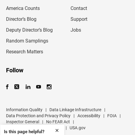
m
America Counts
Contact
a
i
l
Director’s Blog
Support
a
d
Deputy Director’s Blog
Jobs
d
r
Random Samplings
e
s
Research Matters
s
Follow
Information Quality
|
Data Linkage Infrastructure
|
Data Protection and Privacy Policy
|
Accessibility
|
FOIA
|
Inspector General
|
No FEAR Act
|
U.S. Department of Commerce
|
USA.gov
✕
Is this page helpful?