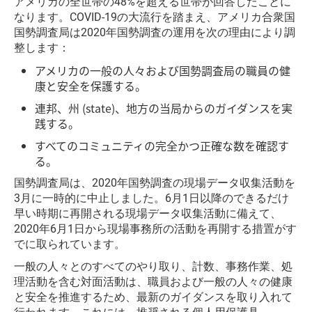
アメリカの全世帯の48%を超える世帯が回答したことに
なります。COVID-19の大流行を踏まえ、アメリカ合衆国
国勢調査局は2020年国勢調査の運用を次の理由により調
整します：
アメリカの一般の人々および国勢調査局の職員の健
康と安全を保護する。
連邦、州 (state)、地方の当局からのガイダンスを実
践する。
すべてのコミュニティの完全かつ正確な数を確認す
る。
国勢調査局は、2020年国勢調査の現場データ収集活動を
3月に一時的に中止しました。6月1日以降のできるだけ
早い時期に再開される現場データ収集活動に備えて、
2020年6月1日から現場事務所の活動を再開する措置がす
でに取られています。
一般の人々とのすべてのやり取り、計数、事務作業、処
理活動を含む対面活動は、職員および一般の人々の健康
と安全を推進するため、最新のガイダンスを取り入れて