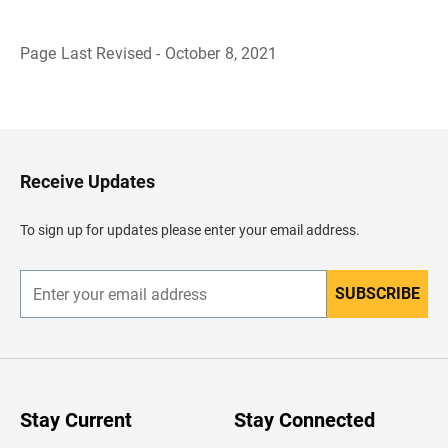
Page Last Revised - October 8, 2021
B
a
c
k
t
o
H
Receive Updates
e
a
d
To sign up for updates please enter your email address.
e
r
SUBSCRIBE
E
n
t
e
r
y
o
u
Stay Current
Stay Connected
r
e