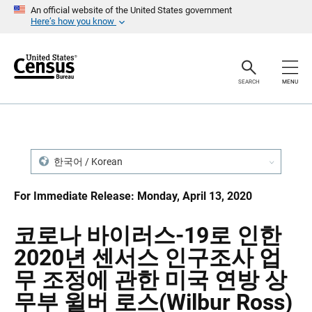
S
S
An official website of the United States government
k
k
Here’s how you know
i
i
p
p
H
N
e
a
a
v
SEARCH
MENU
d
i
e
g
r
a
t
i
o
n
한국어 / Korean
For Immediate Release: Monday, April 13, 2020
코로나 바이러스-19로 인한
2020년 센서스 인구조사 업
무 조정에 관한 미국 연방 상
무부 윌버 로스(Wilbur Ross)