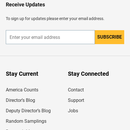
H
Receive Updates
e
a
d
To sign up for updates please enter your email address.
e
r
SUBSCRIBE
E
n
t
e
r
y
o
u
Stay Current
Stay Connected
r
e
m
America Counts
Contact
a
i
l
Director’s Blog
Support
a
d
Deputy Director’s Blog
Jobs
d
r
Random Samplings
e
s