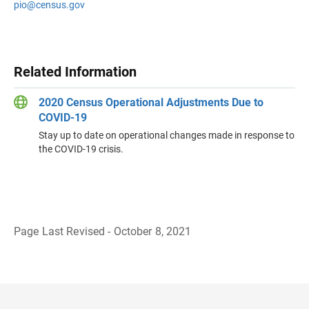
pio@census.gov
Related Information
2020 Census Operational Adjustments Due to
COVID-19
Stay up to date on operational changes made in response to
the COVID-19 crisis.
Page Last Revised - October 8, 2021
B
a
c
k
t
o