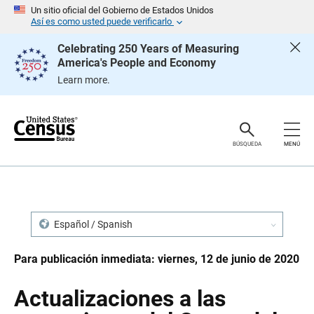
S
S
Un sitio oficial del Gobierno de Estados Unidos
a
a
Así es como usted puede verificarlo
l
l
t
t
Celebrating 250 Years of Measuring
a
a
America's People and Economy
r
r
e
n
Learn more.
n
a
c
v
a
e
b
g
e
a
z
c
BÚSQUEDA
MENÚ
a
i
d
ó
o
n
Español / Spanish
Para publicación inmediata: viernes, 12 de junio de 2020
Actualizaciones a las