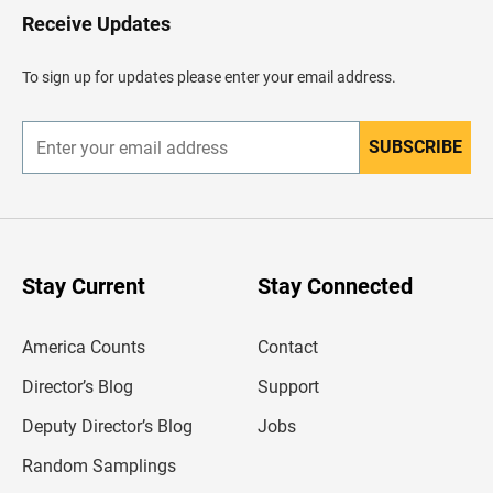
a
Receive Updates
r
a
l
To sign up for updates please enter your email address.
e
n
c
a
SUBSCRIBE
E
b
n
e
t
z
e
a
r
d
y
o
o
u
Stay Current
Stay Connected
r
e
m
America Counts
Contact
a
i
l
Director’s Blog
Support
a
d
Deputy Director’s Blog
Jobs
d
r
Random Samplings
e
s