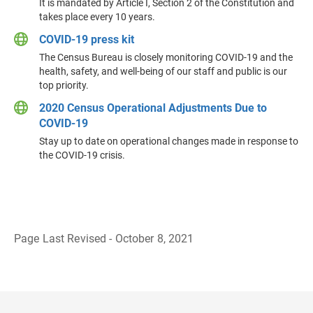
It is mandated by Article I, Section 2 of the Constitution and
takes place every 10 years.
COVID-19 press kit
The Census Bureau is closely monitoring COVID-19 and the
health, safety, and well-being of our staff and public is our
top priority.
2020 Census Operational Adjustments Due to
COVID-19
Stay up to date on operational changes made in response to
the COVID-19 crisis.
Page Last Revised - October 8, 2021
R
e
g
r
e
s