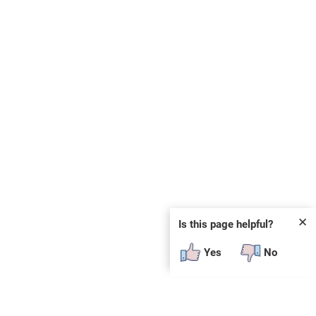
✕
Is this page helpful?
Yes
No