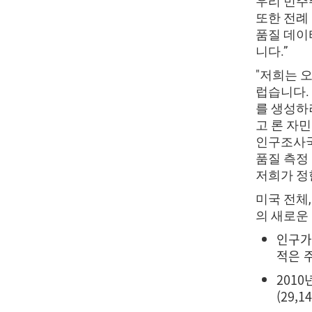
우리 민주
또한 전례
품질 데이
니다.”
"저희는 
럽습니다.
를 생성하
고 론 자민
인구조사국
품질 측정
저희가 정
미국 전체,
의 새로운 
인구가 
적은 주
2010
(29,