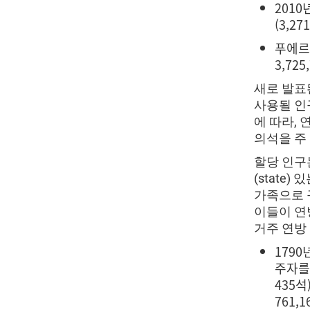
2010
(3,2
푸에르토
3,72
새로 발표된
사용될 인구
에 따라,
의석을 주 
할당 인구는
(state
가족으로 
이들이 연
거주 연방
1790
주자를
435
761,