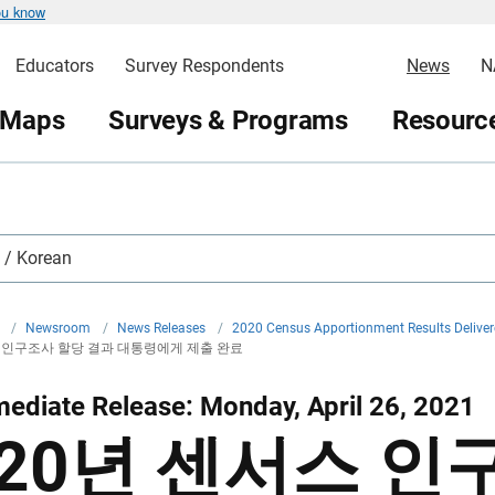
ou know
Educators
Survey Respondents
News
N
 Maps
Surveys & Programs
Resource
 Korean
v
/
Newsroom
/
News Releases
/
2020 Census Apportionment Results Deliver
스 인구조사 할당 결과 대통령에게 제출 완료
ediate Release: Monday, April 26, 2021
020년 센서스 인