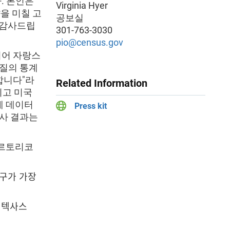
. 본인은
Virginia Hyer
을 미칠 고
공보실
 감사드립
301-763-3030
pio@census.gov
되어 자랑스
품질의 통계
합니다"라
Related Information
리고 미국
에 데이터
Press kit
조사 결과는
푸에르토리코
 인구가 가장
는 텍사스