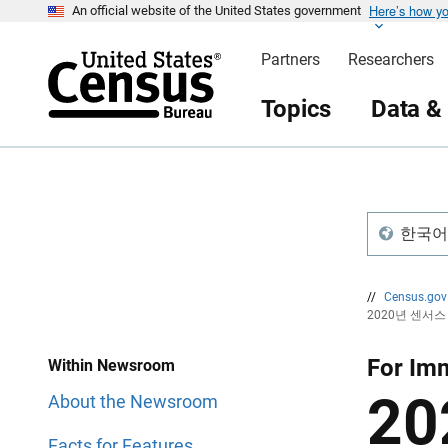
Here’s how y
S
S
An official website of the United States government
k
k
i
i
Partners
Researchers
p
p
H
N
e
a
Topics
Data &
a
v
d
i
e
g
r
a
t
i
o
n
한국어 /
//
Census.go
2020년 센서
For Imm
Within Newsroom
2
About the Newsroom
Facts for Features