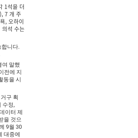
각 1석을 더
 7 개 주
뉴욕, 오하이
의 의석 수는
송합니다.
.
붙여 말했
 이전에 지
활동을 시
선거구 획
 수정,
 데이터 제
 받을 것으
 9월 30
에 대중에