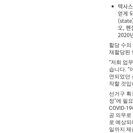
텍사스는
얻게 되
(sta
오, 펜
202
할당 수의
재할당된 연
“저희 업무
습니다. “
연되었던 
작할 것입
선거구 획정
정"에 필
COVID-
공 의무로 
로 예상되
일까지 제