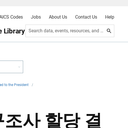
AICS Codes
Jobs
About Us
Contact Us
Help
 Library
Search data, events, resources, and more
ed to the President
/
구조사 할당 결