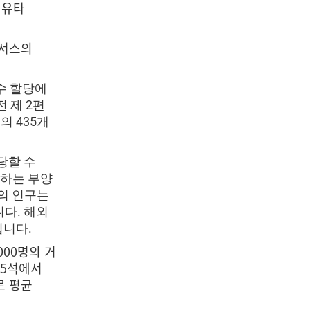
 유타
센서스의
석수 할당에
 제 2편
의 435개
할당할 수
주하는 부양
코의 인구는
다. 해외
됩니다.
000명의 거
05석에서
로 평균