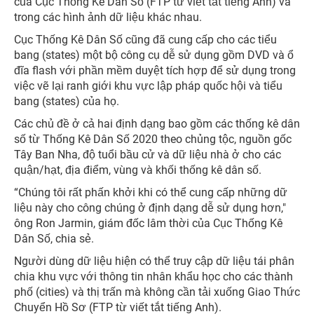
của Cục Thống Kê Dân Số (FTP từ viết tắt tiếng Anh) và
trong các hình ảnh dữ liệu khác nhau.
Cục Thống Kê Dân Số cũng đã cung cấp cho các tiểu
bang (states) một bộ công cụ dễ sử dụng gồm DVD và ổ
đĩa flash với phần mềm duyệt tích hợp để sử dụng trong
việc vẽ lại ranh giới khu vực lập pháp quốc hội và tiểu
bang (states) của họ.
Các chủ đề ở cả hai định dạng bao gồm các thống kê dân
số từ Thống Kê Dân Số 2020 theo chủng tộc, nguồn gốc
Tây Ban Nha, độ tuổi bầu cử và dữ liệu nhà ở cho các
quận/hạt, địa điểm, vùng và khối thống kê dân số.
“Chúng tôi rất phấn khởi khi có thể cung cấp những dữ
liệu này cho công chúng ở định dạng dễ sử dụng hơn,"
ông Ron Jarmin, giám đốc lâm thời của Cục Thống Kê
Dân Số, chia sẻ.
Người dùng dữ liệu hiện có thể truy cập dữ liệu tái phân
chia khu vực với thông tin nhân khẩu học cho các thành
phố (cities) và thị trấn mà không cần tải xuống Giao Thức
Chuyển Hồ Sơ (FTP từ viết tắt tiếng Anh).