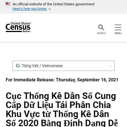
S
S
An official website of the United States government
k
k
Here’s how you know
i
i
p
p
H
N
e
a
a
v
SEARCH
MENU
d
i
e
g
r
a
t
i
o
n
Tiếng Việt / Vietnamese
For Immediate Release: Thursday, September 16, 2021
Cục Thống Kê Dân Số Cung
Cấp Dữ Liệu Tái Phân Chia
Khu Vực từ Thống Kê Dân
Số 2020 Bằng Định Dạng Dễ