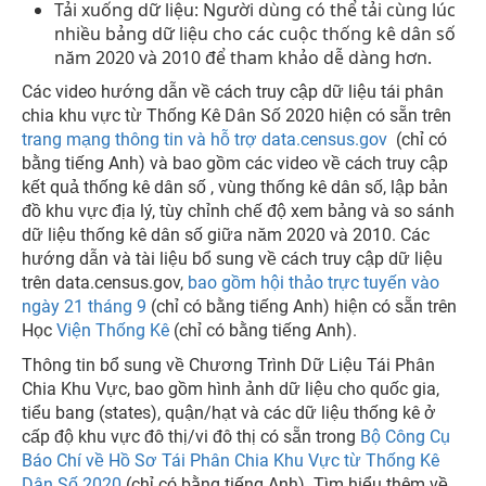
Tải xuống dữ liệu: Người dùng có thể tải cùng lúc
nhiều bảng dữ liệu cho các cuộc thống kê dân số
năm 2020 và 2010 để tham khảo dễ dàng hơn.
Các video hướng dẫn về cách truy cập dữ liệu tái phân
chia khu vực từ Thống Kê Dân Số 2020 hiện có sẵn trên
trang mạng thông tin và hỗ trợ data.census.gov
(chỉ có
bằng tiếng Anh) và bao gồm các video về cách truy cập
kết quả thống kê dân số , vùng thống kê dân số, lập bản
đồ khu vực địa lý, tùy chỉnh chế độ xem bảng và so sánh
dữ liệu thống kê dân số giữa năm 2020 và 2010. Các
hướng dẫn và tài liệu bổ sung về cách truy cập dữ liệu
trên data.census.gov,
bao gồm hội thảo trực tuyến vào
ngày 21 tháng 9
(chỉ có bằng tiếng Anh) hiện có sẵn trên
Học
Viện Thống Kê
(chỉ có bằng tiếng Anh).
Thông tin bổ sung về Chương Trình Dữ Liệu Tái Phân
Chia Khu Vực, bao gồm hình ảnh dữ liệu cho quốc gia,
tiểu bang (states), quận/hạt và các dữ liệu thống kê ở
cấp độ khu vực đô thị/vi đô thị có sẵn trong
Bộ Công Cụ
Báo Chí về Hồ Sơ Tái Phân Chia Khu Vực từ Thống Kê
Dân Số 2020
(chỉ có bằng tiếng Anh). Tìm hiểu thêm về