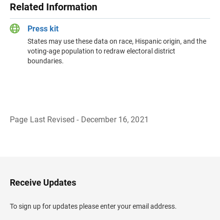
Related Information
Press kit
States may use these data on race, Hispanic origin, and the
voting-age population to redraw electoral district
boundaries.
Page Last Revised - December 16, 2021
B
a
c
k
t
o
H
Receive Updates
e
a
d
To sign up for updates please enter your email address.
e
r