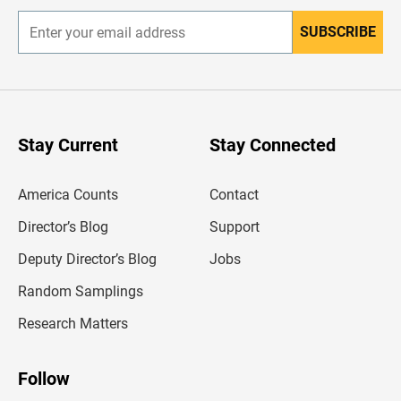
SUBSCRIBE
E
n
t
e
r
y
o
u
Stay Current
Stay Connected
r
e
m
America Counts
Contact
a
i
l
Director’s Blog
Support
a
d
Deputy Director’s Blog
Jobs
d
r
Random Samplings
e
s
Research Matters
s
Follow