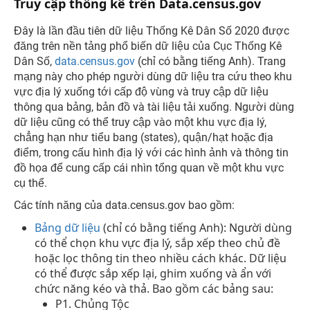
Truy cập thống kê trên Data.census.gov
Đây là lần đầu tiên dữ liệu Thống Kê Dân Số 2020 được
đăng trên nền tảng phổ biến dữ liệu của Cục Thống Kê
Dân Số,
data.census.gov
(chỉ có bằng tiếng Anh). Trang
mạng này cho phép người dùng dữ liệu tra cứu theo khu
vực địa lý xuống tới cấp độ vùng và truy cập dữ liệu
thông qua bảng, bản đồ và tài liệu tải xuống. Người dùng
dữ liệu cũng có thể truy cập vào một khu vực địa lý,
chẳng hạn như tiểu bang (states), quận/hạt hoặc địa
điểm, trong cấu hình địa lý với các hình ảnh và thông tin
đồ họa để cung cấp cái nhìn tổng quan về một khu vực
cụ thể.
Các tính năng của data.census.gov bao gồm:
Bảng dữ liệu
(chỉ có bằng tiếng Anh): Người dùng
có thể chọn khu vực địa lý, sắp xếp theo chủ đề
hoặc lọc thông tin theo nhiều cách khác. Dữ liệu
có thể được sắp xếp lại, ghim xuống và ẩn với
chức năng kéo và thả. Bao gồm các bảng sau:
P1. Chủng Tộc