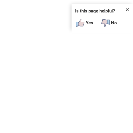
✕
Is this page helpful?
Yes
No