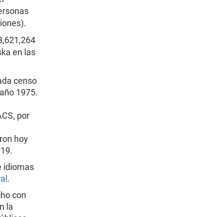
personas
iones).
3,621,264
ska en las
cada censo
 año 1975.
ACS, por
ron hoy
019.
e idiomas
al
.
cho con
n la