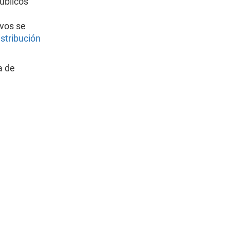
úblicos
ivos se
stribución
a de