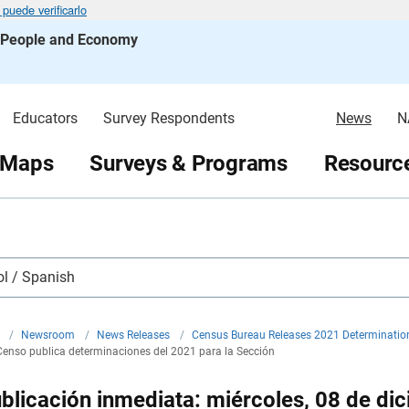
puede verificarlo
s People and Economy
Educators
Survey Respondents
News
N
 Maps
Surveys & Programs
Resource
l / Spanish
v
/
Newsroom
/
News Releases
/
Census Bureau Releases 2021 Determinations
 Censo publica determinaciones del 2021 para la Sección
blicación inmediata: miércoles, 08 de di