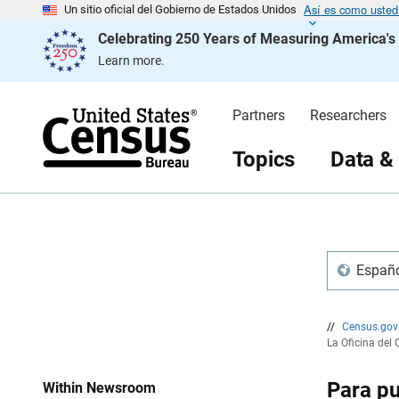
Así es como usted 
S
S
Un sitio oficial del Gobierno de Estados Unidos
a
a
Celebrating 250 Years of Measuring America'
l
l
t
t
Learn more.
a
a
r
r
e
n
n
a
Partners
Researchers
c
v
a
e
b
g
Topics
Data &
e
a
z
c
a
i
d
ó
o
n
Españo
//
Census.go
La Oficina del
Para pu
Within Newsroom