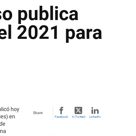
so publica
el 2021 para
blicó hoy
Share
res) en
Facebook
X (Twitter)
LinkedIn
 de
oma