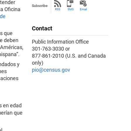
ntender
Subscribe
a Oficina
RSS
SMS
Email
 de
Contact
es que
e deben
Public Information Office
 Américas,
301-763-3030 or
hispana”.
877-861-2010 (U.S. and Canada
only)
ondados y
pio@census.gov
nes
naciones
os en edad
querían que
el