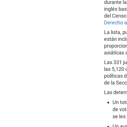
durante l
inglés bas
del Censo
Derecho a
La lista, 
están incl
proporcion
asiáticas 
Las 331 ju
las 5,120 
políticas 
de la Secc
Las deter
Un tot
de vot
se les
Un aum