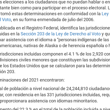
as elecciones a los ciudadanos que no puedan hablar o e
tante bien como para participar en el proceso electoral. L
 tomó estas determinaciones en conformidad con la
Ley
l Voto
, en su forma enmendada de julio del 2006.
publicada en el Registro Federal, identifica las jurisdiccion
uidas en la
Sección 203 de la Ley de Derecho al Voto
y qu
ar asistencia con el idioma a “personas indígenas de las
americanas, nativas de Alaska o de herencia española o 
risdicciones incluidas componen el 4.1 % de los 2,920 c
divisiones civiles menores que constituyen las subdivisio
de los Estados Unidos que se calcularon para las determi
ión 203.
minaciones del 2021 encontraron:
al de población a nivel nacional de 24,244,810 ciudadan
ar, con residencia en las 331 jurisdicciones incluidas, re
 proporcionara asistencia con idiomas minoritarios.
ento del 22.3 % en el total de la población incluida a niv