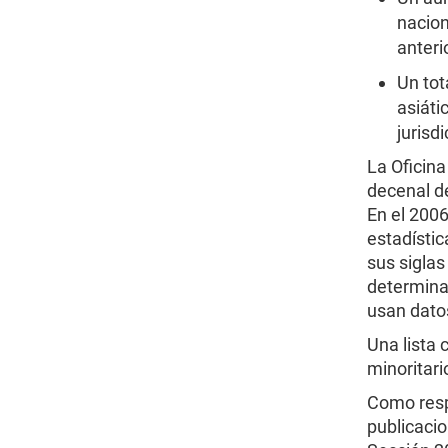
nacion
anteri
Un tot
asiáti
jurisd
La Oficin
decenal d
En el 2006
estadísti
sus siglas
determina
usan datos
Una lista 
minoritari
Como resp
publicacio