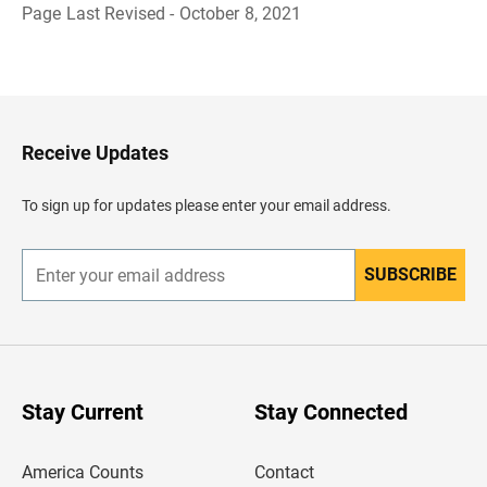
Page Last Revised - October 8, 2021
B
a
c
k
t
o
H
Receive Updates
e
a
d
To sign up for updates please enter your email address.
e
r
SUBSCRIBE
E
n
t
e
r
y
o
u
Stay Current
Stay Connected
r
e
m
America Counts
Contact
a