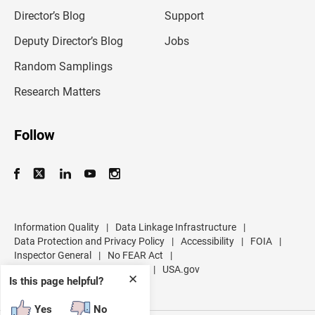
i
l
Director’s Blog
Support
a
d
Deputy Director’s Blog
Jobs
d
r
Random Samplings
e
s
Research Matters
s
Follow
Information Quality
|
Data Linkage Infrastructure
|
Data Protection and Privacy Policy
|
Accessibility
|
FOIA
|
Inspector General
|
No FEAR Act
|
U.S. Department of Commerce
|
USA.gov
✕
Is this page helpful?
Yes
No