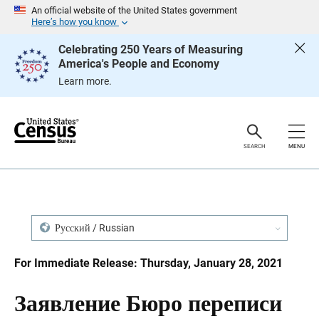
S
S
An official website of the United States government
k
k
Here’s how you know
i
i
p
p
Celebrating 250 Years of Measuring
H
N
America's People and Economy
e
a
a
v
Learn more.
d
i
e
g
r
a
t
i
o
SEARCH
MENU
n
Русский / Russian
For Immediate Release: Thursday, January 28, 2021
Заявление Бюро переписи