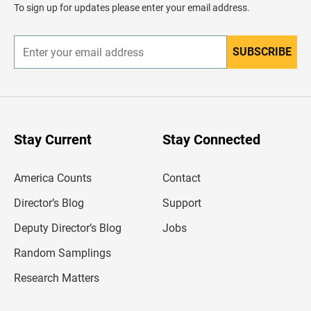
d
To sign up for updates please enter your email address.
e
r
SUBSCRIBE
E
n
t
e
r
y
o
u
Stay Current
Stay Connected
r
e
m
America Counts
Contact
a
i
l
Director’s Blog
Support
a
d
Deputy Director’s Blog
Jobs
d
r
Random Samplings
e
s
Research Matters
s