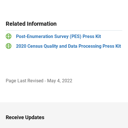
Related Information
Post-Enumeration Survey (PES) Press Kit
2020 Census Quality and Data Processing Press Kit
Page Last Revised - May 4, 2022
B
a
c
k
t
o
H
Receive Updates
e
a