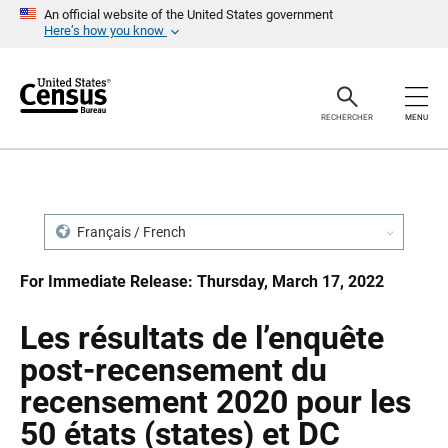
S
S
An official website of the United States government
k
k
Here’s how you know
i
i
p
p
H
N
e
a
a
v
RECHERCHER
MENU
d
i
e
g
r
a
t
i
o
n
Français / French
For Immediate Release: Thursday, March 17, 2022
Les résultats de l’enquête
post-recensement du
recensement 2020 pour les
50 états (states) et DC