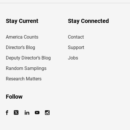
e
r
y
o
u
Stay Current
Stay Connected
r
e
m
America Counts
Contact
a
i
l
Director’s Blog
Support
a
d
Deputy Director’s Blog
Jobs
d
r
Random Samplings
e
s
Research Matters
s
Follow