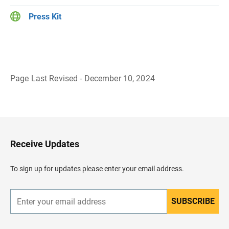
Press Kit
Page Last Revised - December 10, 2024
B
a
c
k
t
o
H
Receive Updates
e
a
d
To sign up for updates please enter your email address.
e
r
SUBSCRIBE
E
n
t