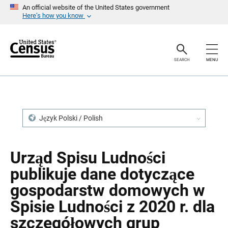
S
S
An official website of the United States government
k
k
Here’s how you know
i
i
p
p
H
N
e
a
a
v
SEARCH
MENU
d
i
e
g
r
a
t
i
o
n
Język Polski / Polish
Urząd Spisu Ludności
publikuje dane dotyczące
gospodarstw domowych w
Spisie Ludności z 2020 r. dla
szczegółowych grup