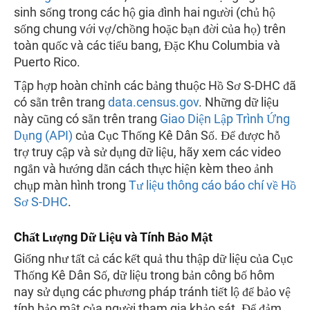
sinh sống trong các hộ gia đình hai người (chủ hộ
sống chung với vợ/chồng hoặc bạn đời của họ) trên
toàn quốc và các tiểu bang, Đặc Khu Columbia và
Puerto Rico.
Tập hợp hoàn chỉnh các bảng thuộc Hồ Sơ S-DHC đã
có sẵn trên trang
data.census.gov
. Những dữ liệu
này cũng có sẵn trên trang
Giao Diện Lập Trình Ứng
Dụng (API)
của Cục Thống Kê Dân Số. Để được hỗ
trợ truy cập và sử dụng dữ liệu, hãy xem các video
ngắn và hướng dẫn cách thực hiện kèm theo ảnh
chụp màn hình trong
Tư liệu thông cáo báo chí về Hồ
Sơ S-DHC
.
Chất Lượng Dữ Liệu và Tính Bảo Mật
Giống như tất cả các kết quả thu thập dữ liệu của Cục
Thống Kê Dân Số, dữ liệu trong bản công bố hôm
nay sử dụng các phương pháp tránh tiết lộ để bảo vệ
tính bảo mật của người tham gia khảo sát. Để đảm