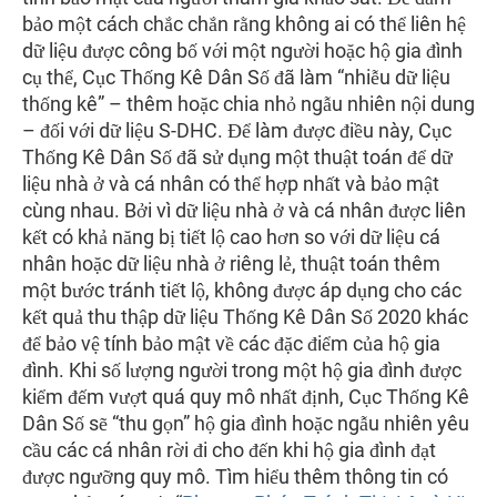
bảo một cách chắc chắn rằng không ai có thể liên hệ
dữ liệu được công bố với một người hoặc hộ gia đình
cụ thể, Cục Thống Kê Dân Số đã làm “nhiễu dữ liệu
thống kê” – thêm hoặc chia nhỏ ngẫu nhiên nội dung
– đối với dữ liệu S-DHC. Để làm được điều này, Cục
Thống Kê Dân Số đã sử dụng một thuật toán để dữ
liệu nhà ở và cá nhân có thể hợp nhất và bảo mật
cùng nhau. Bởi vì dữ liệu nhà ở và cá nhân được liên
kết có khả năng bị tiết lộ cao hơn so với dữ liệu cá
nhân hoặc dữ liệu nhà ở riêng lẻ, thuật toán thêm
một bước tránh tiết lộ, không được áp dụng cho các
kết quả thu thập dữ liệu Thống Kê Dân Số 2020 khác
để bảo vệ tính bảo mật về các đặc điểm của hộ gia
đình. Khi số lượng người trong một hộ gia đình được
kiểm đếm vượt quá quy mô nhất định, Cục Thống Kê
Dân Số sẽ “thu gọn” hộ gia đình hoặc ngẫu nhiên yêu
cầu các cá nhân rời đi cho đến khi hộ gia đình đạt
được ngưỡng quy mô. Tìm hiểu thêm thông tin có