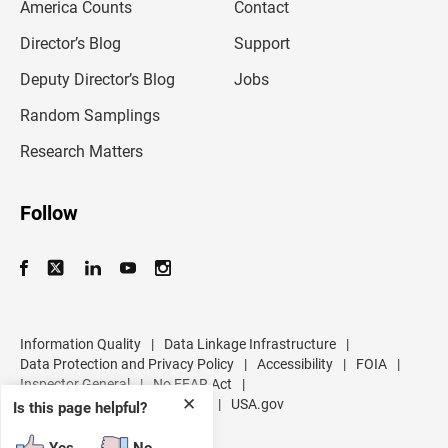
America Counts
Contact
a
i
l
Director’s Blog
Support
a
d
Deputy Director’s Blog
Jobs
d
r
Random Samplings
e
s
Research Matters
s
Follow
Information Quality
|
Data Linkage Infrastructure
|
Data Protection and Privacy Policy
|
Accessibility
|
FOIA
|
Inspector General
|
No FEAR Act
|
✕
U.S. Department of Commerce
|
USA.gov
Is this page helpful?
Yes
No