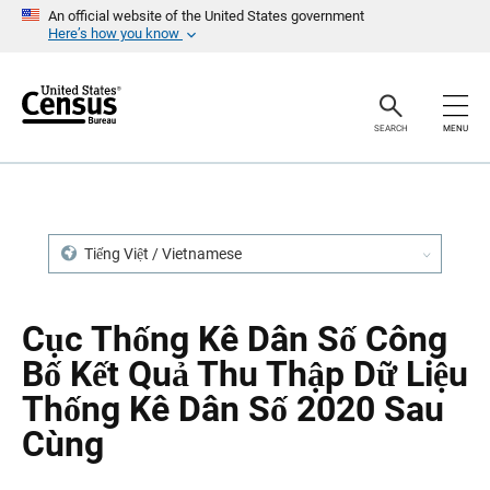
S
S
An official website of the United States government
k
k
Here’s how you know
i
i
p
p
H
N
e
a
a
v
SEARCH
MENU
d
i
e
g
r
a
t
i
o
n
Tiếng Việt / Vietnamese
Cục Thống Kê Dân Số Công
Bố Kết Quả Thu Thập Dữ Liệu
Thống Kê Dân Số 2020 Sau
Cùng