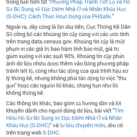
trong bản tóm tắt “
Phương Pháp Tránh Tiết Lộ và Hồ
Sơ Bổ Sung về Đặc Điểm Nhà Ở và Nhân Khẩu Học
(S-DHC):
Cách Thức Hoạt Động của PHSafe
.”
Ngoài ra, đây cũng là lần đầu tiên, Cục Thống Kê Dân
Số công bố các khoảng tin cậy cùng với các ước tính
trên trang data.census.gov. Khoảng tin cậy là một
phạm vi các giá trị bao hàm tính bảo mật, giá trị
giảm xuống với xác suất 90%. Khoảng tin cậy phản
ánh dữ liệu nhiễu được thêm vào bằng phương pháp
tránh tiết lộ, cũng như tác động của quá trình hậu xử
lý thống kê, nhưng không phải tác động từ việc “thu
gọn” hoặc các nguồn lỗi khác, chẳng hạn như lỗi
không thống kê.
Các thông tin khác, bao gồm cả hướng dẫn và lời
khuyên dành cho người dùng dữ liệu, bài viết “
Tìm
Hiểu Hồ Sơ Bổ Sung về Đặc Điểm Nhà Ở và Nhân
Khẩu Học (S-DHC)
” và
tư liệu chuyên môn
, đều có
trên trang web
S-DHC
.