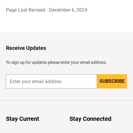
Page Last Revised - December 6, 2024
B
a
c
k
t
o
H
Receive Updates
e
a
d
To sign up for updates please enter your email address.
e
r
SUBSCRIBE
E
n
t
e
r
y
o
u
Stay Current
Stay Connected
r
e
m