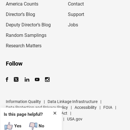
America Counts
Contact
a
i
l
Director’s Blog
Support
a
d
Deputy Director’s Blog
Jobs
d
r
Random Samplings
e
s
Research Matters
s
Follow
Information Quality
|
Data Linkage Infrastructure
|
Data Protection and Privacy Policy
|
Accessibility
|
FOIA
|
✕
Inspector General
|
No FEAR Act
|
Is this page helpful?
U.S. Department of Commerce
|
USA.gov
Yes
No