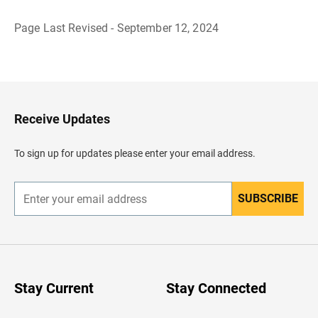
Page Last Revised - September 12, 2024
R
e
g
r
e
s
a
Receive Updates
r
a
l
To sign up for updates please enter your email address.
e
n
c
a
SUBSCRIBE
E
b
n
e
t
z
e
a
r
d
y
o
o
u
Stay Current
Stay Connected
r
e
m