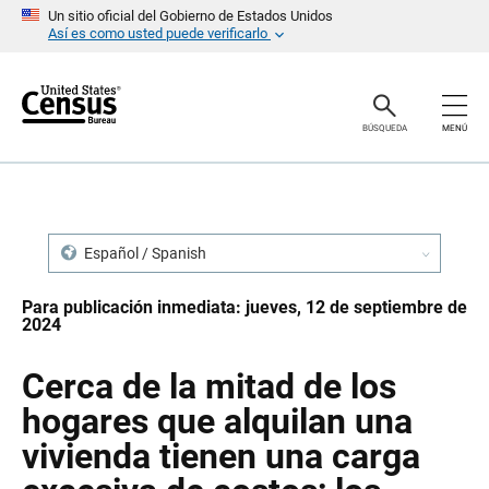
S
S
Un sitio oficial del Gobierno de Estados Unidos
a
a
Así es como usted puede verificarlo
l
l
t
t
a
a
r
r
e
n
BÚSQUEDA
MENÚ
n
a
c
v
a
e
b
g
e
a
z
c
a
i
Español / Spanish
d
ó
o
n
Para publicación inmediata: jueves, 12 de septiembre de
2024
Cerca de la mitad de los
hogares que alquilan una
vivienda tienen una carga