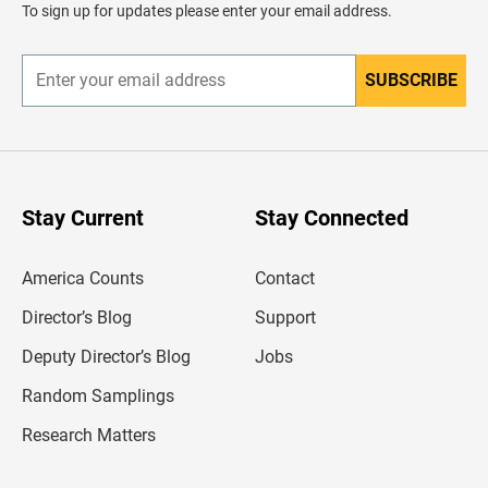
d
To sign up for updates please enter your email address.
e
r
SUBSCRIBE
E
n
t
e
r
y
o
u
Stay Current
Stay Connected
r
e
m
America Counts
Contact
a
i
l
Director’s Blog
Support
a
d
Deputy Director’s Blog
Jobs
d
r
Random Samplings
e
s
Research Matters
s