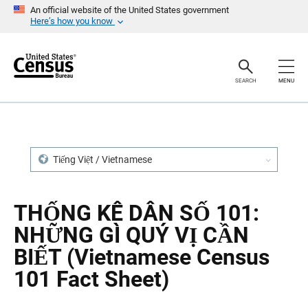
S
S
An official website of the United States government
k
k
Here’s how you know
i
i
p
p
H
N
e
a
a
v
SEARCH
MENU
d
i
e
g
r
a
t
i
o
n
Tiếng Việt / Vietnamese
THỐNG KÊ DÂN SỐ 101:
NHỮNG GÌ QUÝ VỊ CẦN
BIẾT (Vietnamese Census
101 Fact Sheet)