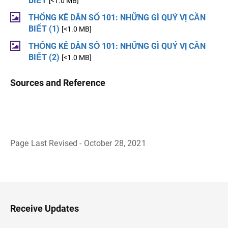
BIẾT
[<1.0 MB]
THỐNG KÊ DÂN SỐ 101: NHỮNG GÌ QUÝ VỊ CẦN
BIẾT (1)
[<1.0 MB]
THỐNG KÊ DÂN SỐ 101: NHỮNG GÌ QUÝ VỊ CẦN
BIẾT (2)
[<1.0 MB]
Sources and Reference
Page Last Revised - October 28, 2021
B
a
c
k
t
o
H
Receive Updates
e
a