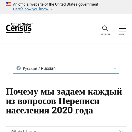
S
S
An official website of the United States government
k
k
Here’s how you know
i
i
p
p
H
N
e
a
a
v
SEARCH
MENU
d
i
e
g
r
a
t
i
o
n
Русский / Russian
Почему мы задаем каждый
из вопросов Переписи
населения 2020 года
Within Library