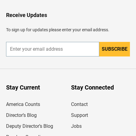
t
o
H
Receive Updates
e
a
d
To sign up for updates please enter your email address.
e
r
SUBSCRIBE
E
n
t
e
r
y
o
u
Stay Current
Stay Connected
r
e
m
America Counts
Contact
a
i
l
Director’s Blog
Support
a
d
Deputy Director’s Blog
Jobs
d
r