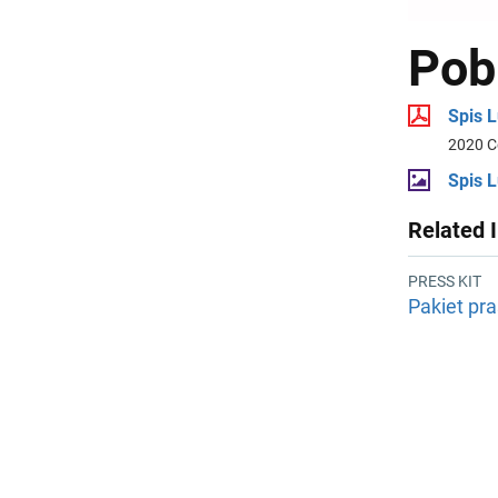
Pob
Spis L
2020 C
Spis L
Related 
PRESS KIT
Pakiet pra