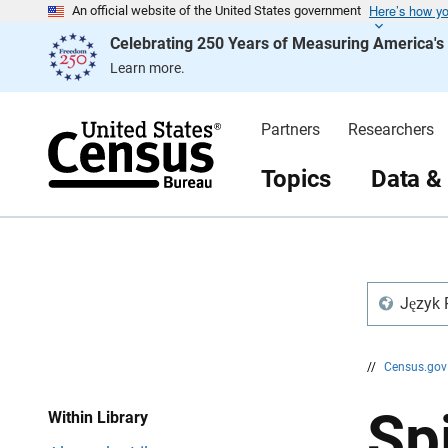
Here’s how y
S
S
An official website of the United States government
k
k
Celebrating 250 Years of Measuring America'
i
i
p
p
Learn more.
H
N
e
a
a
v
d
i
Partners
Researchers
e
g
r
a
t
Topics
Data &
i
o
n
Język 
//
Census.go
Sp
Within Library