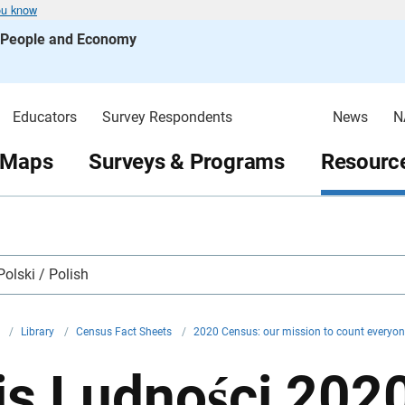
ou know
s People and Economy
Educators
Survey Respondents
News
N
 Maps
Surveys & Programs
Resource
Polski / Polish
v
/
Library
/
Census Fact Sheets
/
2020 Census: our mission to count everyo
is Ludności 2020