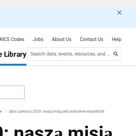
AICS Codes
Jobs
About Us
Contact Us
Help
 Library
Search data, events, resources, and more
ne
/
Spis Ludności 2020: naszą misją jest policzenie wszystkich
: naszą misją