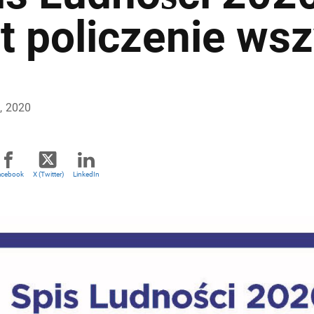
st policzenie ws
, 2020
acebook
X (Twitter)
LinkedIn