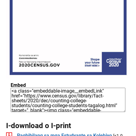
Embed
I-download o I-print
Pagbibilang sa mga Estudyante sa Kolehiyo
[<1.0