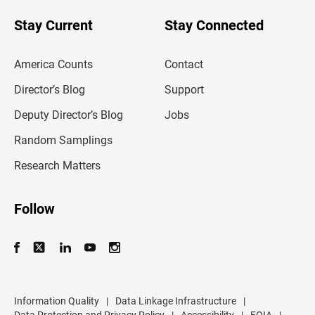
o
u
Stay Current
Stay Connected
r
e
m
America Counts
Contact
a
i
l
Director’s Blog
Support
a
d
Deputy Director’s Blog
Jobs
d
r
Random Samplings
e
s
Research Matters
s
Follow
Information Quality
|
Data Linkage Infrastructure
|
Data Protection and Privacy Policy
|
Accessibility
|
FOIA
|