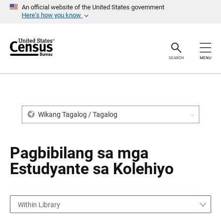
S
S
An official website of the United States government
k
k
Here’s how you know
i
i
p
p
H
N
e
a
a
v
SEARCH
MENU
d
i
e
g
r
a
t
i
o
n
Wikang Tagalog / Tagalog
Pagbibilang sa mga
Estudyante sa Kolehiyo
Within Library