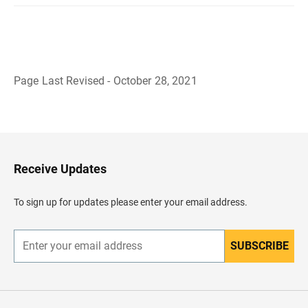
Page Last Revised - October 28, 2021
B
a
c
k
t
o
H
Receive Updates
e
a
d
To sign up for updates please enter your email address.
e
r
SUBSCRIBE
E
n
t
e
r
y