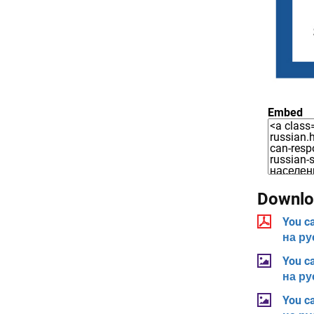
Embed
Downloa
You c
на ру
You c
на ру
You c