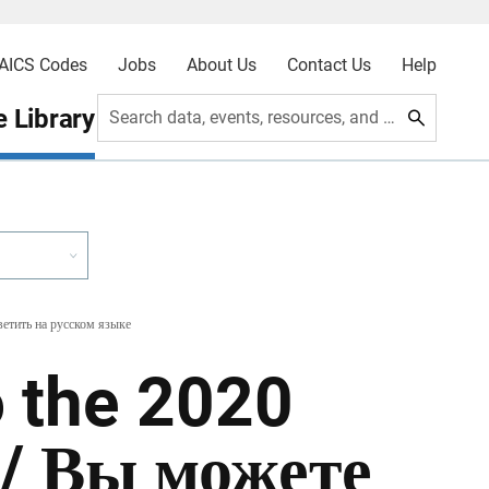
AICS Codes
Jobs
About Us
Contact Us
Help
 Library
Search data, events, resources, and more
етить на русском языке
o the 2020
 / Вы можете