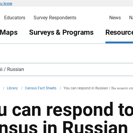
ou know
Educators
Survey Respondents
News
N
 Maps
Surveys & Programs
Resource
й / Russian
v
/
Library
/
Census Fact Sheets
/
You can respond in Russian / Вы можете отв
u can respond t
nsus in Russian