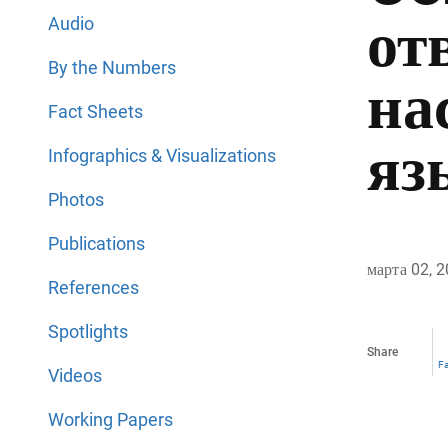
от
Audio
By the Numbers
на
Fact Sheets
яз
Infographics & Visualizations
Photos
Publications
марта 02, 
References
Spotlights
Share
F
Videos
Working Papers