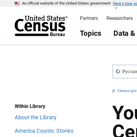
Here’s how y
S
S
An official website of the United States government
k
k
i
i
Partners
Researchers
p
p
H
N
e
a
Topics
Data &
a
v
d
i
e
g
r
a
t
i
o
n
Русски
//
Census.go
Yo
Within Library
About the Library
Ce
America Counts: Stories