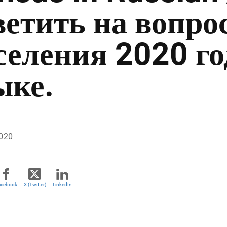
ветить на вопр
селения 2020 го
ыке.
2020
acebook
X (Twitter)
LinkedIn