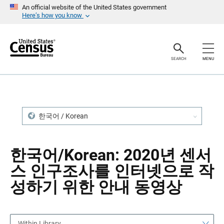
S
S
An official website of the United States government
k
k
Here’s how you know
i
i
p
p
H
N
e
a
a
v
SEARCH
MENU
d
i
e
g
r
a
t
i
o
n
한국어 / Korean
한국어/Korean: 2020년 센서
스 인구조사를 인터넷으로 작
성하기 위한 안내 동영상
Within Library