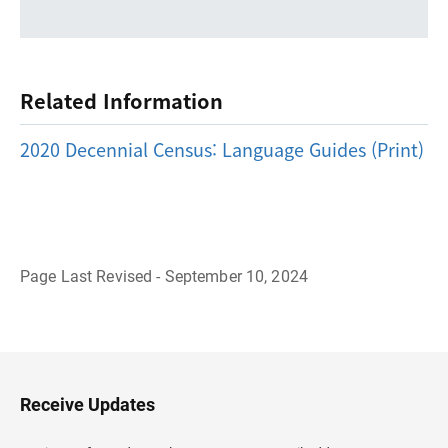
Related Information
2020 Decennial Census: Language Guides (Print)
Page Last Revised - September 10, 2024
B
a
c
k
t
o
H
Receive Updates
e
a
d