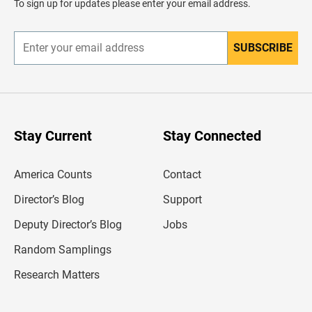
To sign up for updates please enter your email address.
e
r
SUBSCRIBE
E
n
t
e
r
y
o
u
Stay Current
Stay Connected
r
e
m
America Counts
Contact
a
i
l
Director’s Blog
Support
a
d
Deputy Director’s Blog
Jobs
d
r
Random Samplings
e
s
Research Matters
s