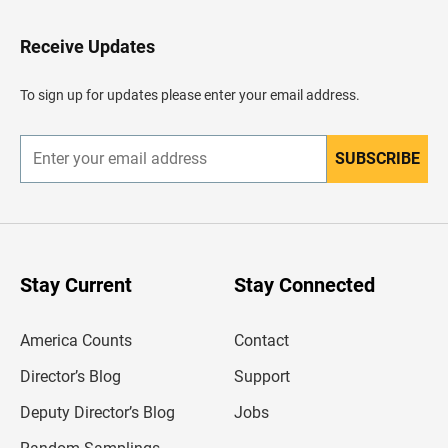
e
s
a
Receive Updates
r
a
l
To sign up for updates please enter your email address.
e
n
c
a
SUBSCRIBE
E
b
n
e
t
z
e
a
r
d
y
o
o
u
Stay Current
Stay Connected
r
e
m
America Counts
Contact
a
i
l
Director’s Blog
Support
a
d
Deputy Director’s Blog
Jobs
d
r