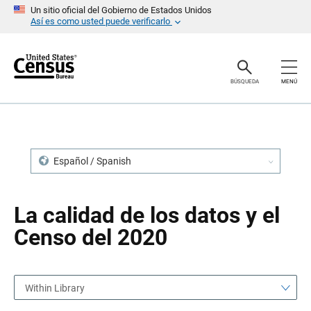
S
S
Un sitio oficial del Gobierno de Estados Unidos
a
a
Así es como usted puede verificarlo
l
l
t
t
a
a
r
r
e
n
BÚSQUEDA
MENÚ
n
a
c
v
a
e
b
g
e
a
z
c
a
i
Español / Spanish
d
ó
o
n
La calidad de los datos y el
Censo del 2020
Within Library