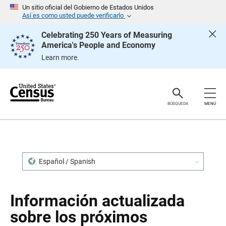
S
S
Un sitio oficial del Gobierno de Estados Unidos
a
a
Así es como usted puede verificarlo
l
l
t
t
Celebrating 250 Years of Measuring
a
a
America's People and Economy
r
r
e
n
Learn more.
n
a
c
v
a
e
b
g
e
a
z
c
BÚSQUEDA
MENÚ
a
i
d
ó
o
n
Español / Spanish
Información actualizada
sobre los próximos