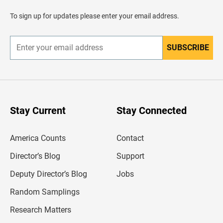
a
l
To sign up for updates please enter your email address.
e
n
c
a
SUBSCRIBE
E
b
n
e
t
z
e
a
r
d
y
o
o
u
Stay Current
Stay Connected
r
e
m
America Counts
Contact
a
i
l
Director’s Blog
Support
a
d
Deputy Director’s Blog
Jobs
d
r
Random Samplings
e
s
Research Matters
s