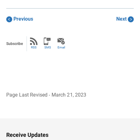
Previous
Next
Subscribe
RSS
SMS
Email
Page Last Revised - March 21, 2023
R
e
g
r
e
s
a
Receive Updates
r