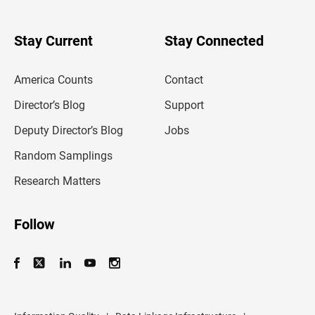
r
y
o
u
Stay Current
Stay Connected
r
e
m
America Counts
Contact
a
i
l
Director’s Blog
Support
a
d
Deputy Director’s Blog
Jobs
d
r
Random Samplings
e
s
Research Matters
s
Follow