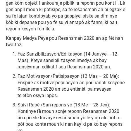
gen kòm objektif ankouraje piblik la reponn pou kont li. Lè
gen anpil moun ki patisipe, sa fè resansman an pi egzak e
sa fè lajan kontribyab yo pa gaspiye, piske sa diminye
kòb ki depanse pou yo fè suivi anrapò ak fanmi ki pa t
reponn kesyon fòmilè a.
Kanpay Medya Peye pou Resansman 2020 an ap fèt nan
twa faz:
Faz Sanzibilizasyon/Edikasyon (14 Janvye – 12
Mas): Kreye sansibilizasyon imedya ak bay
ransèyman edikatif sou Resansman 2020 an.
Faz Motivasyon/Patisipasyon (13 Mas – 20 Me):
Enspire ak motive popilasyon an pou ranpli kesyonè
Resansman 2020 an sou entènèt, pa mwayen
telefòn oswa lapòs.
Suivi Rapèl/San-repons yo (13 Me – 28 Jen):
Kontinye fè moun sonje reponn Resansman 2020
an epi ede travayè resansman yo lè y ap ale pòt-a-
pòt pou konte moun ki nan kay ki pa ko bay repons
yo.