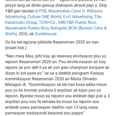
plizyè lang ak divès gwoup diskisyon atravè peyi a. Ekip
Y&R gen landan li
PSB
,
Wavemaker
,
Carol H. Williams
Advertising
,
Culture ONE World
,
G+G Advertising
,
The
Kalaimoku Group
,
TDW+Co.
,
VMLY&R Puerto Rico
,
Wavemaker Puerto Rico
,
Reingold
,
BCW (Burson Cohn &
Wolfe),
DCG, ak
Guidehouse
.
Ou ka wè egzanp piblisite Resansman 2020 an nan
(insert link.)
“Nan mwa Mas, pifò kay ap resevwa envitasyon pou yo
reponn Resansman 2020 an. Pou envite nasyon an bay
repons se yon defi li ye ak yon gwo chanjman konpare ak
dizan ki sot pase yo,” se sa a direktè pwogram Kanpay
kominikasyon Resansman 2020 an Maria Olmedo-
Malagon di. “Kominikasyon se kle nan koze edike moun
pou yo ka konnen poukisa li enpòtan ak kijan pou yo
reponn. Byenke moun ka reponn sou entènèt depi jodi a, li
enpòtan pou nou fè remake ke moun ka reponn sou
entènèt oswa pamwayen telefòn nan 13 lang oswa
pamwayen tradisyonèl kesyonè sou papye.”