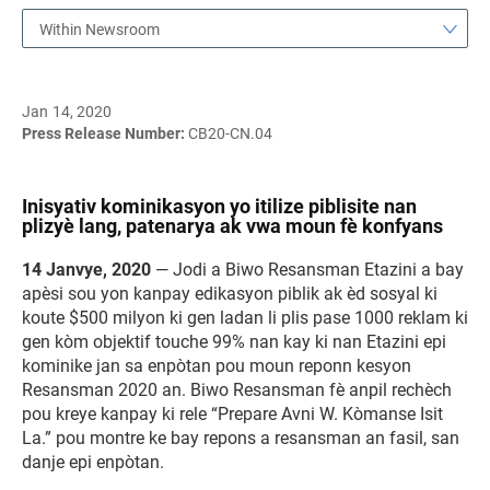
Within Newsroom
Jan 14, 2020
Press Release Number:
CB20-CN.04
Inisyativ kominikasyon yo itilize piblisite nan
plizyè lang, patenarya ak vwa moun fè konfyans
14 Janvye, 2020
— Jodi a Biwo Resansman Etazini a bay
apèsi sou yon kanpay edikasyon piblik ak èd sosyal ki
koute $500 milyon ki gen ladan li plis pase 1000 reklam ki
gen kòm objektif touche 99% nan kay ki nan Etazini epi
kominike jan sa enpòtan pou moun reponn kesyon
Resansman 2020 an. Biwo Resansman fè anpil rechèch
pou kreye kanpay ki rele “Prepare Avni W. Kòmanse Isit
La.” pou montre ke bay repons a resansman an fasil, san
danje epi enpòtan.