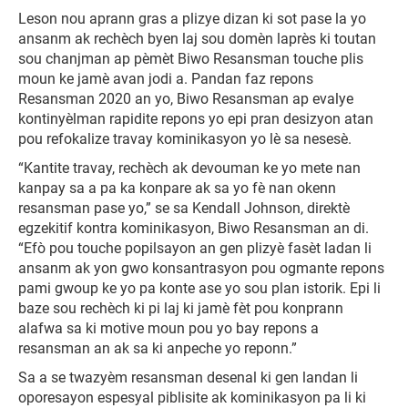
Leson nou aprann gras a plizye dizan ki sot pase la yo
ansanm ak rechèch byen laj sou domèn laprès ki toutan
sou chanjman ap pèmèt Biwo Resansman touche plis
moun ke jamè avan jodi a. Pandan faz repons
Resansman 2020 an yo, Biwo Resansman ap evalye
kontinyèlman rapidite repons yo epi pran desizyon atan
pou refokalize travay kominikasyon yo lè sa nesesè.
“Kantite travay, rechèch ak devouman ke yo mete nan
kanpay sa a pa ka konpare ak sa yo fè nan okenn
resansman pase yo,” se sa Kendall Johnson, direktè
egzekitif kontra kominikasyon, Biwo Resansman an di.
“Efò pou touche popilsayon an gen plizyè fasèt ladan li
ansanm ak yon gwo konsantrasyon pou ogmante repons
pami gwoup ke yo pa konte ase yo sou plan istorik. Epi li
baze sou rechèch ki pi laj ki jamè fèt pou konprann
alafwa sa ki motive moun pou yo bay repons a
resansman an ak sa ki anpeche yo reponn.”
Sa a se twazyèm resansman desenal ki gen landan li
oporesayon espesyal piblisite ak kominikasyon pa li ki