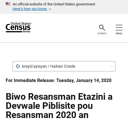
S
S
An official website of the United States government
k
k
Here’s how you know
i
i
p
p
H
N
e
a
a
v
SEARCH
MENU
d
i
e
g
r
a
t
i
o
n
kreyòl ayisyen / Haitian Creole
For Immediate Release: Tuesday, January 14, 2020
Biwo Resansman Etazini a
Devwale Piblisite pou
Resansman 2020 an