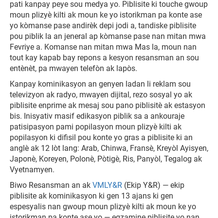
pati kanpay peye sou medya yo. Piblisite ki touche gwoup
moun plizyè kilti ak moun ke yo istorikman pa konte ase
yo kòmanse pase andirèk depi jodi a, tandiske piblisite
pou piblik la an jeneral ap kòmanse pase nan mitan mwa
Fevriye a. Komanse nan mitan mwa Mas la, moun nan
tout kay kapab bay repons a kesyon resansman an sou
entènèt, pa mwayen telefòn ak lapòs.
Kanpay kominikasyon an genyen ladan li reklam sou
televizyon ak radyo, mwayen dijital, rezo sosyal yo ak
piblisite enprime ak mesaj sou pano piblisitè ak estasyon
bis. Inisyativ masif edikasyon piblik sa a ankouraje
patisipasyon pami popilasyon moun plizyè kilti ak
popilasyon ki difisil pou konte yo gras a piblisite ki an
anglè ak 12 lòt lang: Arab, Chinwa, Fransè, Kreyòl Ayisyen,
Japonè, Koreyen, Polonè, Pòtigè, Ris, Panyòl, Tegalog ak
Vyetnamyen.
Biwo Resansman an ak
VMLY&R
(Ekip Y&R) — ekip
piblisite ak kominikasyon ki gen 13 ajans ki gen
espesyalis nan gwoup moun plizyè kilti ak moun ke yo
istorikman pa konte ase yo — egzamine piblisite yo nan