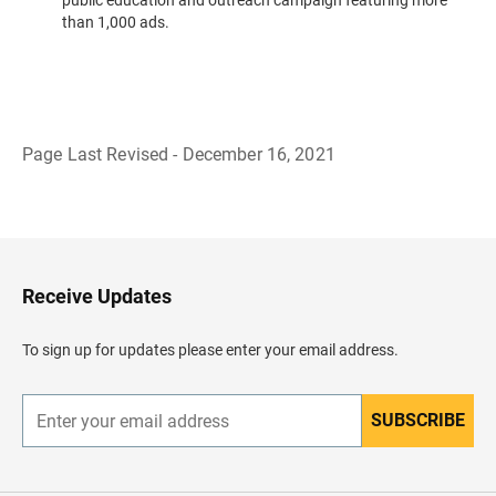
public education and outreach campaign featuring more
than 1,000 ads.
Page Last Revised - December 16, 2021
B
a
c
k
t
o
H
Receive Updates
e
a
d
To sign up for updates please enter your email address.
e
r
SUBSCRIBE
E
n
t
e