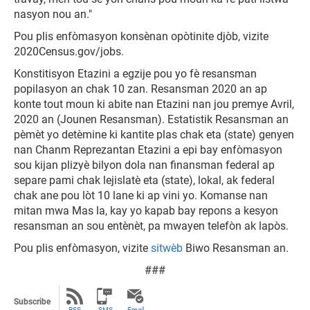
nasyon nou an."
Pou plis enfòmasyon konsènan opòtinite djòb, vizite
2020Census.gov/jobs.
Konstitisyon Etazini a egzije pou yo fè resansman
popilasyon an chak 10 zan. Resansman 2020 an ap
konte tout moun ki abite nan Etazini nan jou premye Avril,
2020 an (Jounen Resansman). Estatistik Resansman an
pèmèt yo detèmine ki kantite plas chak eta (state) genyen
nan Chanm Reprezantan Etazini a epi bay enfòmasyon
sou kijan plizyè bilyon dola nan finansman federal ap
separe pami chak lejislatè eta (state), lokal, ak federal
chak ane pou lòt 10 lane ki ap vini yo. Komanse nan
mitan mwa Mas la, kay yo kapab bay repons a kesyon
resansman an sou entènèt, pa mwayen telefòn ak lapòs.
Pou plis enfòmasyon, vizite
sitwèb
Biwo Resansman an.
###
Subscribe
RSS
SMS
Email