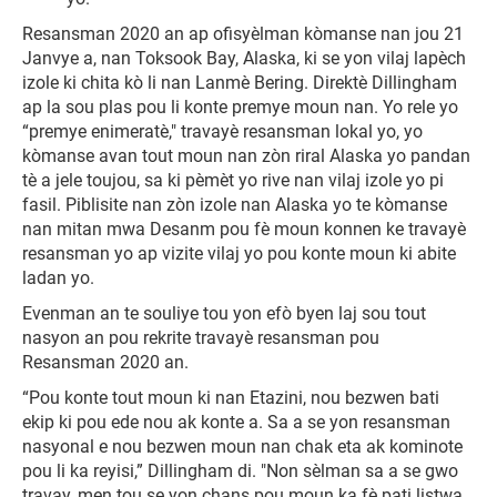
Resansman 2020 an ap ofisyèlman kòmanse nan jou 21
Janvye a, nan Toksook Bay, Alaska, ki se yon vilaj lapèch
izole ki chita kò li nan Lanmè Bering. Direktè Dillingham
ap la sou plas pou li konte premye moun nan. Yo rele yo
“premye enimeratè," travayè resansman lokal yo, yo
kòmanse avan tout moun nan zòn riral Alaska yo pandan
tè a jele toujou, sa ki pèmèt yo rive nan vilaj izole yo pi
fasil. Piblisite nan zòn izole nan Alaska yo te kòmanse
nan mitan mwa Desanm pou fè moun konnen ke travayè
resansman yo ap vizite vilaj yo pou konte moun ki abite
ladan yo.
Evenman an te souliye tou yon efò byen laj sou tout
nasyon an pou rekrite travayè resansman pou
Resansman 2020 an.
“Pou konte tout moun ki nan Etazini, nou bezwen bati
ekip ki pou ede nou ak konte a. Sa a se yon resansman
nasyonal e nou bezwen moun nan chak eta ak kominote
pou li ka reyisi,” Dillingham di. "Non sèlman sa a se gwo
travay, men tou se yon chans pou moun ka fè pati listwa