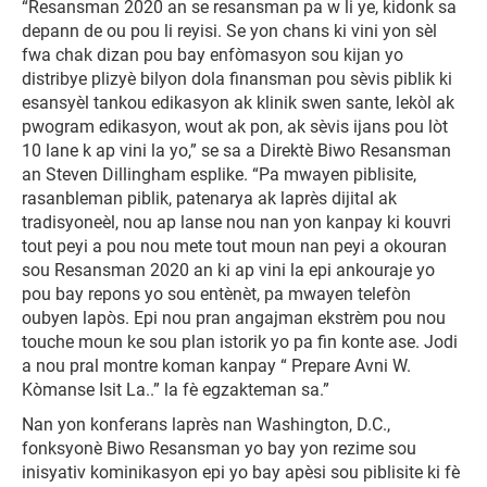
“Resansman 2020 an se resansman pa w li ye, kidonk sa
depann de ou pou li reyisi. Se yon chans ki vini yon sèl
fwa chak dizan pou bay enfòmasyon sou kijan yo
distribye plizyè bilyon dola finansman pou sèvis piblik ki
esansyèl tankou edikasyon ak klinik swen sante, lekòl ak
pwogram edikasyon, wout ak pon, ak sèvis ijans pou lòt
10 lane k ap vini la yo,” se sa a Direktè Biwo Resansman
an Steven Dillingham esplike. “Pa mwayen piblisite,
rasanbleman piblik, patenarya ak laprès dijital ak
tradisyoneèl, nou ap lanse nou nan yon kanpay ki kouvri
tout peyi a pou nou mete tout moun nan peyi a okouran
sou Resansman 2020 an ki ap vini la epi ankouraje yo
pou bay repons yo sou entènèt, pa mwayen telefòn
oubyen lapòs. Epi nou pran angajman ekstrèm pou nou
touche moun ke sou plan istorik yo pa fin konte ase. Jodi
a nou pral montre koman kanpay “ Prepare Avni W.
Kòmanse Isit La..” la fè egzakteman sa.”
Nan yon konferans laprès nan Washington, D.C.,
fonksyonè Biwo Resansman yo bay yon rezime sou
inisyativ kominikasyon epi yo bay apèsi sou piblisite ki fè