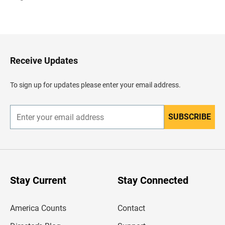
R
e
g
r
e
s
a
Receive Updates
r
a
l
To sign up for updates please enter your email address.
e
n
c
a
SUBSCRIBE
E
b
n
e
t
z
e
a
r
d
y
o
o
u
Stay Current
Stay Connected
r
e
m
America Counts
Contact
a
i
l