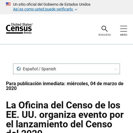
S
S
Un sitio oficial del Gobierno de Estados Unidos
a
a
Así es como usted puede verificarlo
l
l
t
t
a
a
r
r
e
n
BÚSQUEDA
MENÚ
n
a
c
v
a
e
b
g
e
a
z
c
a
i
Español / Spanish
d
ó
o
n
Para publicación inmediata: miércoles, 04 de marzo de
2020
La Oficina del Censo de los
EE. UU. organiza evento por
el lanzamiento del Censo