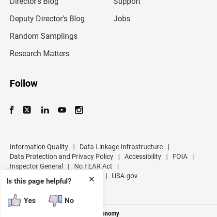
Director’s Blog
Support
a
d
Deputy Director’s Blog
Jobs
d
r
Random Samplings
e
s
Research Matters
s
Follow
Information Quality
|
Data Linkage Infrastructure
|
Data Protection and Privacy Policy
|
Accessibility
|
FOIA
|
Inspector General
|
No FEAR Act
|
U.S. Department of Commerce
|
USA.gov
✕
Is this page helpful?
Yes
No
Measuring America's People and Economy