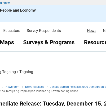
ou know
s People and Economy
Educators
Survey Respondents
News
N
 Maps
Surveys & Programs
Resource
 Tagalog / Tagalog
v
/
Newsroom
/
News Releases
/
Census Bureau Releases 2020 Demographic
i sa Tantiya ng Populasyon Inilabas ng Kawanihan ng Senso
mediate Release: Tuesday, December 15, 