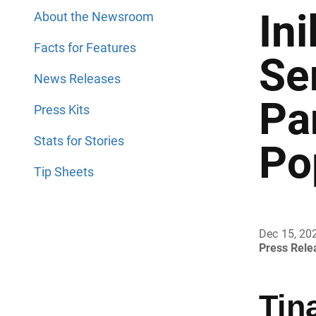
In
About the Newsroom
Facts for Features
Se
News Releases
Pa
Press Kits
Stats for Stories
Po
Tip Sheets
Dec 15, 20
Press Rel
Tin