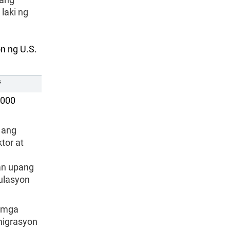
laki ng
n ng U.S.
s
,000
 ang
tor at
an upang
ulasyon
g mga
migrasyon