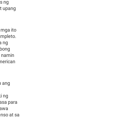
s ng
t upang
 mga ito
umpleto.
a ng
ibong
t namin
merican
n ang
i ng
hasa para
gawa
nso at sa