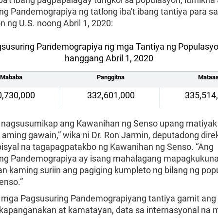
g Pandemograpiya ng tatlong iba't ibang tantiya para sa 
 ng U.S. noong Abril 1, 2020:
susuring Pandemograpiya ng mga Tantiya ng Populasyo
hanggang Abril 1, 2020
Mababa
Panggitna
Mataa
0,730,000
332,601,000
335,514
 nagsusumikap ang Kawanihan ng Senso upang matiyak
 aming gawain,” wika ni Dr. Ron Jarmin, deputadong direk
isyal na tagapagpatakbo ng Kawanihan ng Senso. “Ang
ing Pandemograpiya ay isang mahalagang mapagkukun
n kaming suriin ang pagiging kumpleto ng bilang ng pop
enso.”
 mga Pagsusuring Pandemograpiyang tantiya gamit an
 kapanganakan at kamatayan, data sa internasyonal na 