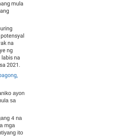
mang mula
hang
uring
 potensyal
wak na
lye ng
labis na
 sa 2021.
 bagong,
aniko ayon
mula sa
gang 4 na
sa mga
tiyang ito