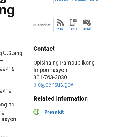
 ng
Subscribe
RSS
SMS
Email
Contact
g U.S.ang
 —
Opisina ng Pampublikong
nggang
Impormasyon
301-763-3030
pio@census.gov
agang
Related Information
ng ito
ng
Press kit
ulasyon
 ang