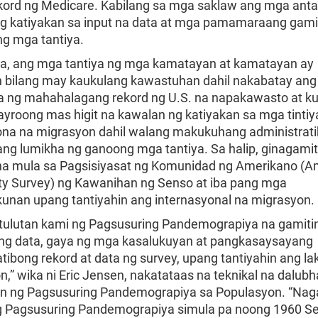
kord ng Medicare. Kabilang sa mga saklaw ang mga anta
g katiyakan sa input na data at mga pamamaraang gami
ng mga tantiya.
, ang mga tantiya ng mga kamatayan at kamatayan ay
an bilang may kaukulang kawastuhan dahil nakabatay ang
a ng mahahalagang rekord ng U.S. na napakawasto at k
ayroong mas higit na kawalan ng katiyakan sa mga tintiy
ona na migrasyon dahil walang makukuhang administrat
ang lumikha ng ganoong mga tantiya. Sa halip, ginagami
na mula sa Pagsisiyasat ng Komunidad ng Amerikano (A
 Survey) ng Kawanihan ng Senso at iba pang mga
nan upang tantiyahin ang internasyonal na migrasyon.
ntulutan kami ng Pagsusuring Pandemograpiya na gamiti
ang data, gaya ng mga kasalukuyan at pangkasaysayang
tibong rekord at data ng survey, upang tantiyahin ang lak
,” wika ni Eric Jensen, nakatataas na teknikal na dalub
on ng Pagsusuring Pandemograpiya sa Populasyon. “Na
 Pagsusuring Pandemograpiya simula pa noong 1960 Se