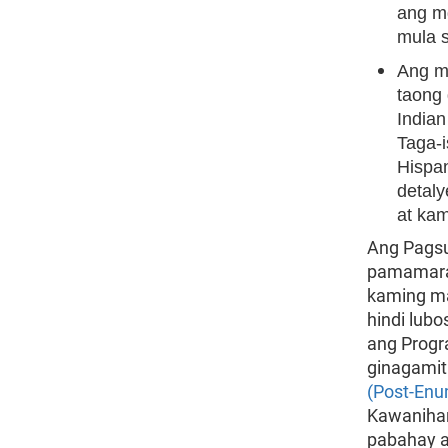
ang m
mula s
Ang m
taong 
India
Taga-i
Hispan
detal
at ka
Ang Pagsu
pamamaraa
kaming m
hindi lub
ang Progr
ginagami
(Post-Enu
Kawanihan
pabahay a