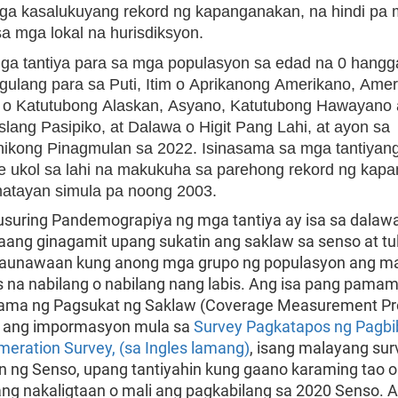
ga kasalukuyang rekord ng kapanganakan, na hindi pa
a mga lokal na hurisdiksyon.
ga tantiya para sa mga populasyon sa edad na 0 hangg
gulang para sa Puti, Itim o Aprikanong Amerikano, Ame
n o Katutubong Alaskan, Asyano, Katutubong Hawayano 
slang Pasipiko, at Dalawa o Higit Pang Lahi, at ayon sa
ikong Pinagmulan sa 2022. Isinasama sa mga tantiyang
ye ukol sa lahi na makukuha sa parehong rekord ng kap
matayan simula pa noong 2003.
suring Pandemograpiya ng mga tantiya ay isa sa dalaw
ng ginagamit upang sukatin ang saklaw sa senso at tu
aunawaan kung anong mga grupo ng populasyon ang m
os na nabilang o nabilang nang labis. Ang isa pang pama
ama ng Pagsukat ng Saklaw (Coverage Measurement Pr
t ang impormasyon mula sa
Survey Pagkatapos ng Pagbi
meration Survey, (sa Ingles lamang)
, isang malayang sur
 ng Senso, upang tantiyahin kung gaano karaming tao o 
ng nakaligtaan o mali ang pagkabilang sa 2020 Senso.