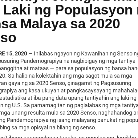
 Laki ng Populasyon
sa Malaya sa 2020
so
E 15, 2020
— Inilabas ngayon ng Kawanihan ng Senso n
usuring Pandemograpiya na nagbibigay ng mga tantiya
anggitna at mataas — para sa populasyon ng bansa ha
020. Sa halip na kolektahin ang mga sagot mula sa mga
n gaya ng sa 2020 Senso, ginagamit ng Pagsusuring
rapiya ang kasalukuyan at pangkasaysayang mahahal
estadistika at iba pang data upang tantiyahin ang laki ng
n ng U.S. Sa pamamagitan ng paglalabas ng mga tantiya
mga unang resulta mula sa 2020 Senso, naghahandog a
ng Pandemograpiya ng isang malayang panukat ng pop
bing sa mga opisyal na bilang ng senso.
iba't ibang pagpapalagay tungkol sa populasyon, lumikha