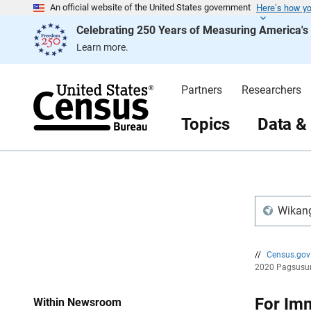
Here’s how y
S
S
An official website of the United States government
k
k
Celebrating 250 Years of Measuring America'
i
i
p
p
Learn more.
H
N
e
a
a
v
d
i
Partners
Researchers
e
g
r
a
t
Topics
Data &
i
o
n
Wikang
//
Census.go
2020 Pagsusur
For Im
Within Newsroom