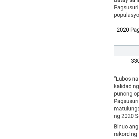
Pagsusurin
populasyon
2020 Pag
33
“Lubos na
kalidad ng
punong op
Pagsusur
matulunga
ng 2020 S
Binuo ang
rekord ng