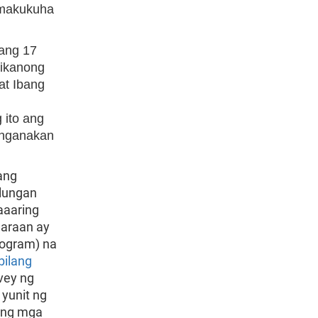
 makukuha
ang 17
rikanong
at Ibang
 ito ang
anganakan
ang
lungan
aaaring
maraan ay
ogram) na
bilang
vey ng
yunit ng
 Ang mga