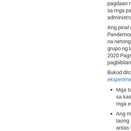
pagdaan n
sa mga p
administra
Ang pinal
Pandemogr
na netong
grupo ng 
2020 Pags
pagbibilan
Bukod dit
eksperime
Mga ta
sa ka
mga e
Ang mg
taong
antas 