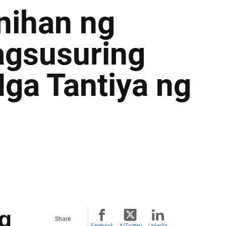
nihan ng
agsusuring
ga Tantiya ng
ng
Share
Facebook
X (Twitter)
LinkedIn