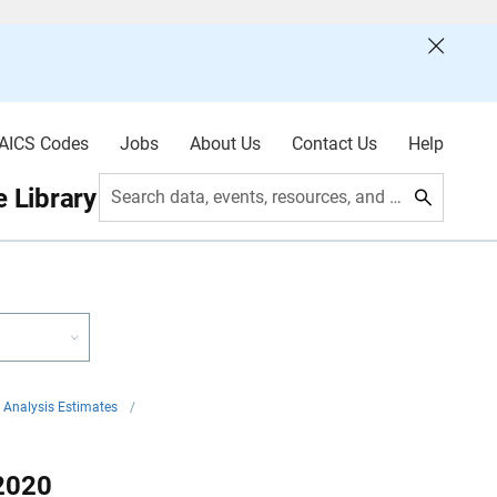
AICS Codes
Jobs
About Us
Contact Us
Help
 Library
Search data, events, resources, and more
 Analysis Estimates
/
2020