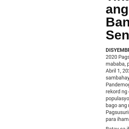
ang
Ban
Sen
DISYEMBR
2020 Pags
mababa, p
Abril 1, 2
sambahaya
Pandemog
rekord ng 
populasyo
bago ang 
Pagsusuri
para iham
Batay sa 