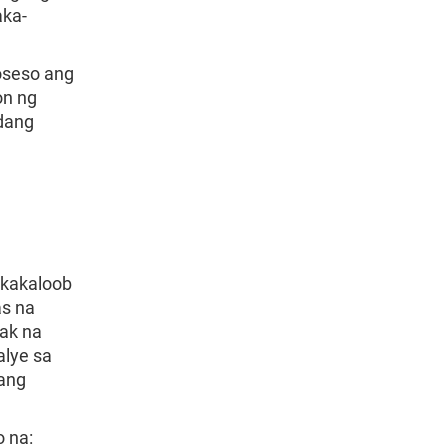
aka-
oseso ang
on ng
kdang
gkakaloob
as na
ak na
alye sa
ang
o na: