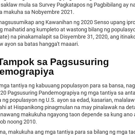
g saklaw mula sa Survey Pagkatapos ng Pagbibilang ay n
na makuha sa Nobyembre 2021.
nagsusumikap ang Kawanihan ng 2020 Senso upang ipr
g maihatid ang kumpleto at wastong bilang ng populasy
tate) na pinakamalapit sa Disyembre 31, 2020, ang itina
aw ayon sa batas hangga't maaari.
Tampok sa Pagsusuring
emograpiya
mga tantiya ng kabuuang populasyon para sa bansa, na
020 Pagsusuring Pandemograpiya ng mga tantiya sa ant
ng populasyon ng U.S. ayon sa edad, kasarian, malalaw
lahi at Hispanikong pinagmulan na may pinalawak na det
inawang makukuha ngayong taon depende sa kung ano 
oob noong 2010.
r na, makukuha ang mga tantiya para sa bilang ng mga ta