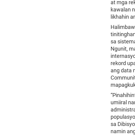
at mga re
kawalan n
likhahin a
Halimbawa
tinitingh
sa sistem
Ngunit, m
internasy
rekord up
ang data 
Community
mapagkuku
“Pinahihi
umiiral n
administra
populasyon
sa Dibisy
namin ang