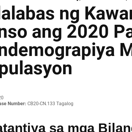
ilalabas ng Kawa
nso ang 2020 P
ndemograpiya M
pulasyon
20
ease Number:
CB20-CN.133 Tagalog
atantiya sa mga Bila