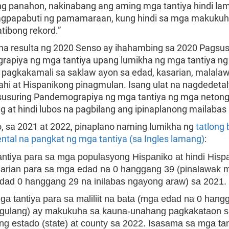
g panahon, nakinabang ang aming mga tantiya hindi la
agpapabuti ng pamamaraan, kung hindi sa mga makuku
tibong rekord.”
 na resulta ng 2020 Senso ay ihahambing sa 2020 Pagsus
apiya ng mga tantiya upang lumikha ng mga tantiya ng
 pagkakamali sa saklaw ayon sa edad, kasarian, malala
lahi at Hispanikong pinagmulan. Isang ulat na nagdedeta
usuring Pandemograpiya ng mga tantiya ng mga netong 
g at hindi lubos na pagbilang ang ipinaplanong mailabas
o, sa 2021 at 2022, pinaplano naming lumikha ng
tatlong
ntal na pangkat ng mga tantiya (sa Ingles lamang)
:
ntiya para sa mga populasyong Hispaniko at hindi Hisp
sarian para sa mga edad na 0 hanggang 39 (pinalawak 
dad 0 hanggang 29 na inilabas ngayong araw) sa 2021.
a tantiya para sa maliliit na bata (mga edad na 0 hang
 gulang) ay makukuha sa kauna-unahang pagkakataon 
ng estado (state) at county sa 2022. Isasama sa mga tan