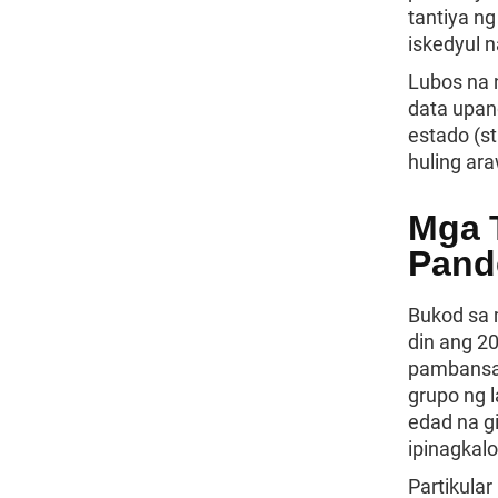
tantiya n
iskedyul 
Lubos na 
data upan
estado (s
huling ar
Mga 
Pand
Bukod sa 
din ang 2
pambansa 
grupo ng 
edad na g
ipinagkal
Partikula