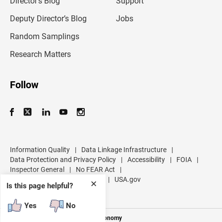
Director’s Blog
Support
a
d
Deputy Director’s Blog
Jobs
d
r
Random Samplings
e
s
Research Matters
s
Follow
Information Quality
|
Data Linkage Infrastructure
|
Data Protection and Privacy Policy
|
Accessibility
|
FOIA
|
Inspector General
|
No FEAR Act
|
U.S. Department of Commerce
|
USA.gov
✕
Is this page helpful?
Yes
No
Measuring America's People and Economy