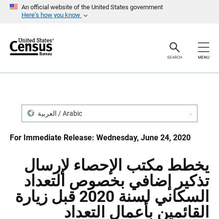
S
S
An official website of the United States government
k
k
Here’s how you know
i
i
p
p
H
N
e
a
a
v
SEARCH
MENU
d
i
e
g
r
a
t
i
o
n
العربية / Arabic
For Immediate Release: Wednesday, June 24, 2020
يخطط مكتب الإحصاء لإرسال
تذكير إضافي بخصوص التعداد
السكاني لسنة 2020 قبل زيارة
القائمين بأعمال التعداد