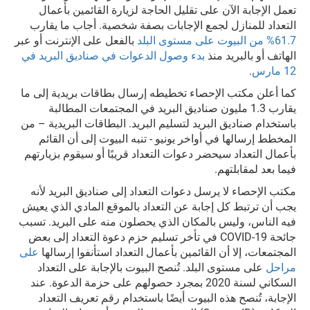
تعمل الإجابة الآن على تقليل الحاجة لزيارة القائمين بأعمال
التعداد للمنازل لجمع الإجابات بصفة شخصية. أجاب ما يقارب
61.7% من البيوت على مستوى البلد
بالفعل على الإنترنت أو عبر
الهاتف أو بالبريد منذ
بدء وصول الدعوات في صناديق البريد في
12 مارس
.
كما أعلن مكتب الإحصاء تخطيطه إرسال بطاقات بريدية إلى ما
يقارب 1.3 مليون صناديق البريد في المجتمعات المطالبة
باستخدام صناديق البريد لتسليم البريد
. البطاقات البريدية – من
المخطط إرسالها في أواخر يونيو - تنبه البيوت إلى أن القائم
بأعمال التعداد سيحضر دعوات التعداد قريبًا أو سيقوم بزيارتهم
فيما بعد لمقابلتهم.
مكتب الإحصاء لا يرسل دعوات التعداد إلى صناديق البريد لأنه
يجب أن ترتبط كل إجابة عن التعداد بالموقع المادي الذي يعيش
فيه الناس، وليس بالمكان الذي يحصلون منه على البريد. تسبب
جائحة COVID-19 في تأخر تسليم حزم دعوة التعداد إلى بعض
المجتمعات، إلا أن القائمين بأعمال التعداد استأنفوا إرسالها
على
مراحل
على مستوى البلد. تُنصح البيوت بالإجابة على التعداد
السكاني لسنة 2020 بمجرد حصولهم على حزمة الدعوة. عند
الإجابة، تُنصح هذه البيوت أيضًا باستخدام رقم تعريف التعداد