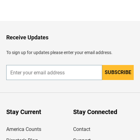
B
a
c
k
t
o
H
Receive Updates
e
a
d
To sign up for updates please enter your email address.
e
r
SUBSCRIBE
E
n
t
e
r
y
o
u
Stay Current
Stay Connected
r
e
m
America Counts
Contact
a
i
l