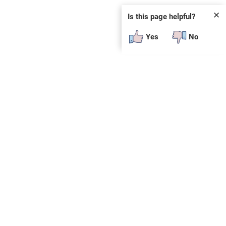
✕
Is this page helpful?
Yes
No