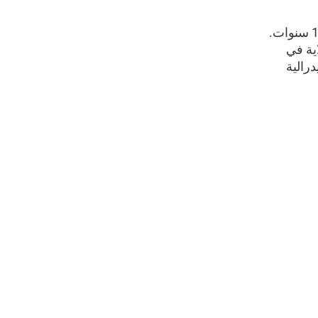
ينص الدستور في الولايات المتحدة الأمريكية على إجراء تعداد للسكان كل 10 سنوات.
اية في
رالية