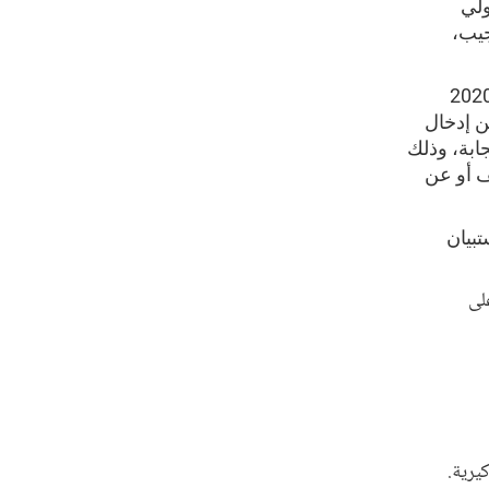
ولي
جيب،
ول الأسر على الدعوات، يُرجى الاستجابة للتعداد السكاني لسنة 2020
مكن الأسرة من إدخال
اص الاستجابة، وذلك
ف أو عن
بيان
لى
يرية.