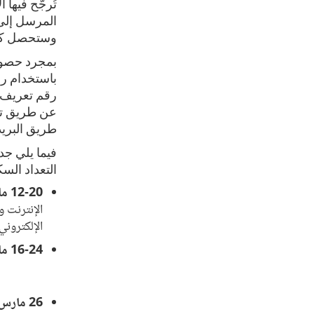
تُرجّح فيها 
المرسل إلى 
وستحصل كل 
عن طريق توف
طريق البري
فيما يلي جد
التعداد السكان
12-20 مارس:
الإنترنت و
الإلكتروني 
16-24 مارس:
26 مارس-3 أبريل/نيسان: