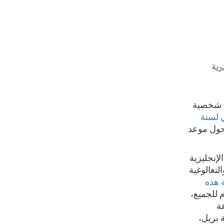
رية
فة شخصية
 لسنة
 حول موعد
 باللغة الإنجليزية
التغالوغية
 لغة هذه
م للجميع،
عة
ة بريل،