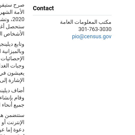
صرح ستيفن د
Contact
الأمة الشهر
مكتب المعلومات العامة
ستحصل أغلبي
301-763-3030
الأشخاص الم
pio@census.gov
وبالميزانية 
الإحصائيات 
وجبات الغدا
يعيشون في ا
الإشارة إلى
أضاف ديلينج
وقام بإنشاء
جميع أنحاء ال
دعوة إما عن