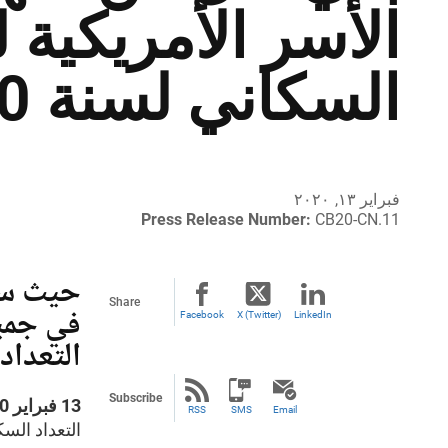
الأسر الأمريكية 
السكاني لسنة 2020
فبراير ١٣, ٢٠٢٠
Press Release Number:
CB20-CN.11
حيث سيت
Share
في جميع
Facebook
X (Twitter)
LinkedIn
التعداد ا
Subscribe
13 فبراير 2020
RSS
SMS
Email
التعداد السكاني لسنة 2020 في الوصو