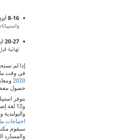
8-16 أبريل/نيسان:
واستبيانات
20-27 أبريل/نيسان:
نهائية قبل
إذا لم تستج
في وقت ما بين 13 مايو و31 يوليو. تتوفر عينة م
2020
ومعاي
حصول معظم
و12 لغة 
والبولندية و
احتياجات ما يزيد عن 99% من
سيقوم مكتب 
والمسارد الل