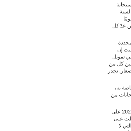
ستجابة
 لسنة
ثر من 270,000 منظمة محلية ووطنية، وفي أقل من 30 يومًا
ن عدّ كل
2020 في موعدها المحددة
حيث إن
في تمويل
مين كل من
صغار. تجدر
اصة به،
إجابات من
ستتضمن هذه الدعوة تعليمات حول كيفية الاستجابة للتعداد السكاني لسنة 2020 على
قد حصلت على
تي لا