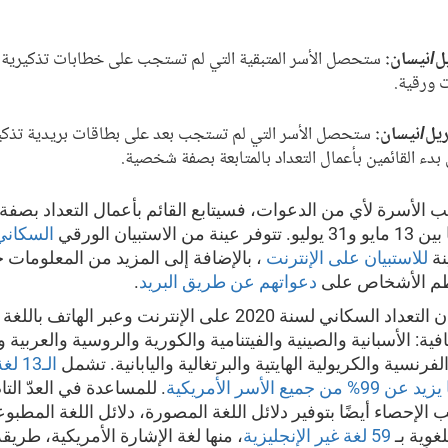
ستحصل الأسر المتبقية التي لم تستجب على خطابات تذكيرية
 ورقية.
ستحصل الأسر التي لم تستجب بعد على بطاقات بريدية تذكي
 بدء القائمين بأعمال التعداد بالمتابعة بصفة شخصية.
ب الأسرة لأي من الدعوات، فسيتابع القائم بأعمال التعداد بص
ن الاستبيان الورقي
السكاني
نة
للاستبيان على الإنترنت
، بالإضافة إلى المزيد من المعلومات
 الأشخاص على
دعواتهم عن طريق البريد
.
يتوفر استبيان التعداد السكاني لسنة 2020 على الإنترنت وعبر الهاتف
إضافية: الأسبانية والصينية والفيتنامية والكورية والروسية والعربية و
الفرنسية والكريولية الهايتية والبرتغالية واليابانية. تشمل
الـ13
 جميع الأسر الأمريكية
. للمساعدة في العدّ التا
الإحصاء أيضًا بتوفير دلائل اللغة المصورة، دلائل اللغة المطبو
غوية بـ
59 لغة غير الإنجليزية
، منها لغة الإشارة الأمريكية، طريق