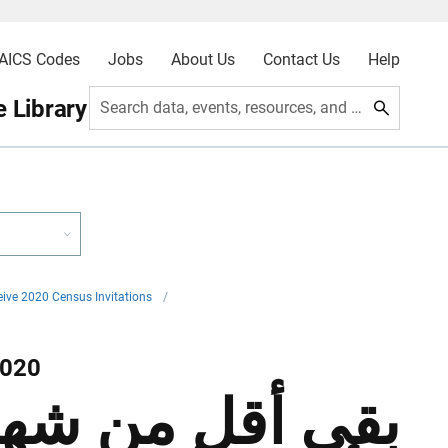
AICS Codes
Jobs
About Us
Contact Us
Help
 Library
Search data, events, resources, and more
ive 2020 Census Invitations
/
2020
بقي أقل من شهر