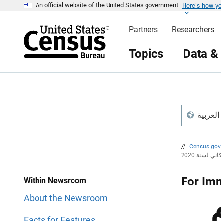
Here’s how y
S
S
An official website of the United States government
k
k
i
i
Partners
Researchers
p
p
H
N
e
a
Topics
Data &
a
v
d
i
e
g
r
a
t
i
o
n
A
//
Census.go
 لسنة 2020
For Imm
Within Newsroom
About the Newsroom
Facts for Features