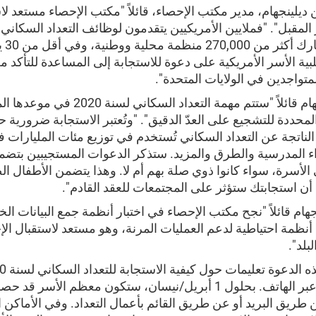
يلينجهام، مدير مكتب الإحصاء، قائلاً "مكتب الإحصاء مستعد لا
 المقبل". "فملايين الأمريكيين يتقدمون لوظائف التعداد السكاني
2020، وتشارك أك
ة الأسر الأمريكية على دعوة للاستجابة إلى المساعدة للتأكد م
تواجدين في الولايات المتحدة".
وتابع ديلينجهام قائلاً "ستتم مهمة التعداد السكاني لسنة 
المحددة للتشجيع على العدّ الدقيق". "وتُعتبر الاستجابة ضرورية 
الناتجة عن التعداد السكاني تُستخدم في توزيع مئات المليارات 
ء المدرسية والطرق والمزيد. ستذكر الدعوات المستجيبين بتض
لأسرة، سواء كانوا ذوي صلة بهم أم لا. وهذا يتضمن الأطفال ال
 أن استجابتك ستؤثر على المجتمعات للعقد القادم".
هام قائلاً "نجح مكتب الإحصاء في اختبار أنظمة جمع البيانات الخ
 أنظمة احتياطية لدعم العمليات المرنة، وهو مستعد لاستقبال ال
بلد".
الإنترنت أو عبر الهاتف. بحلول 1 أبريل/نيسان، ستكون معظم الأسر 
 طريق البريد أو عن طريق القائم بأعمال التعداد. وفي الأماكن ال