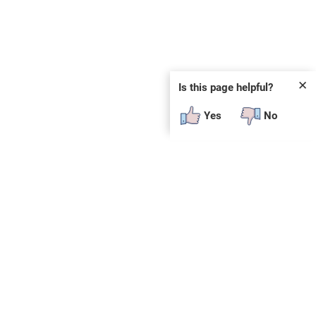
✕
Is this page helpful?
Yes
No