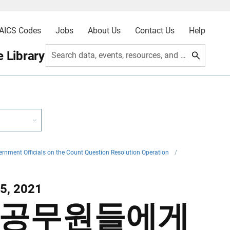
AICS Codes
Jobs
About Us
Contact Us
Help
 Library
Search data, events, resources, and more
rnment Officials on the Count Question Resolution Operation
/
5, 2021
 공무원들에게