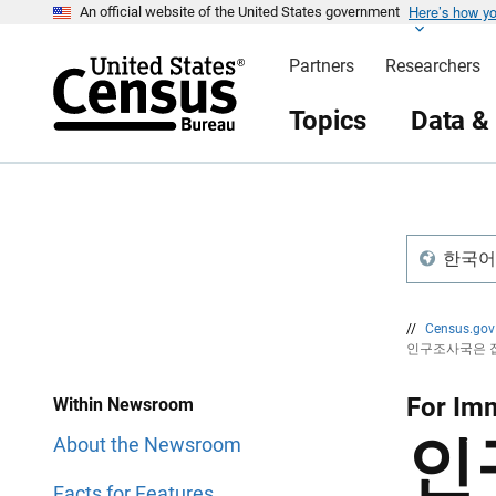
Here’s how y
S
S
An official website of the United States government
k
k
i
i
Partners
Researchers
p
p
H
N
e
a
Topics
Data &
a
v
d
i
e
g
r
a
t
i
o
n
한국어 /
//
Census.go
인구조사국은 
For Im
Within Newsroom
인
About the Newsroom
Facts for Features