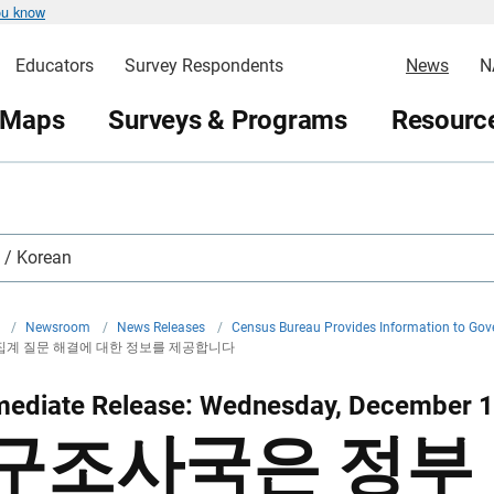
ou know
Educators
Survey Respondents
News
N
 Maps
Surveys & Programs
Resource
 Korean
v
/
Newsroom
/
News Releases
/
Census Bureau Provides Information to Gove
집계 질문 해결에 대한 정보를 제공합니다
mediate Release: Wednesday, December 1
구조사국은 정부