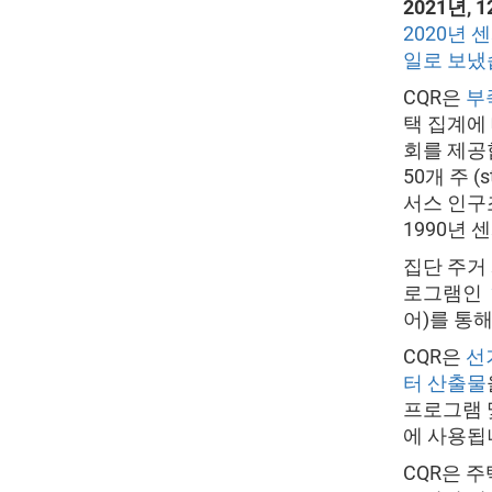
2021년, 1
2020년 
일로 보
CQR은
부족
택 집계에
회를 제공
50개 주 (
서스 인구
1990년 
집단 주거
로그램인
어)를 통해
CQR은
선
터 산출물
프로그램 
에 사용됩
CQR은 