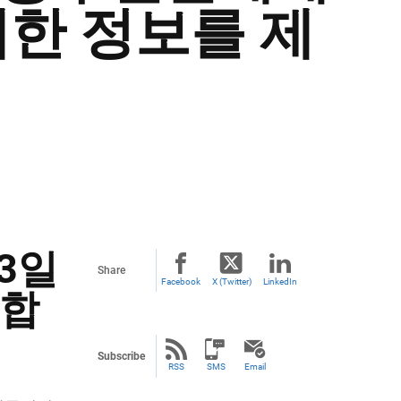
대한 정보를 제
3일
Share
Facebook
X (Twitter)
LinkedIn
작합
Subscribe
RSS
SMS
Email