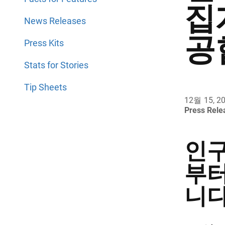
집
News Releases
공
Press Kits
Stats for Stories
Tip Sheets
12월 15, 2
Press Rel
인구
부터
니