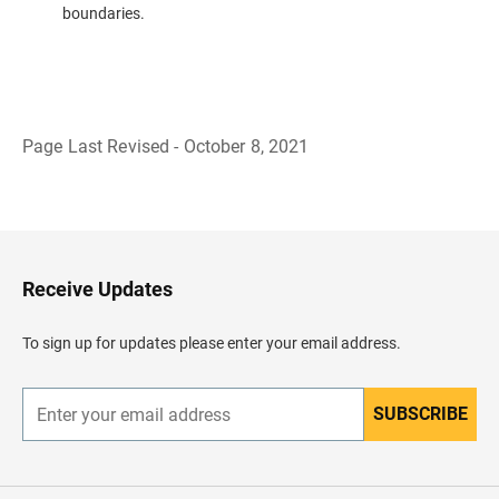
boundaries.
Page Last Revised - October 8, 2021
R
e
g
r
e
s
a
Receive Updates
r
a
l
To sign up for updates please enter your email address.
e
n
c
a
SUBSCRIBE
E
b
n
e
t
z
e
a
r
d