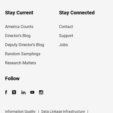
y
o
o
u
Stay Current
Stay Connected
r
e
m
America Counts
Contact
a
i
l
Director’s Blog
Support
a
d
Deputy Director’s Blog
Jobs
d
r
Random Samplings
e
s
Research Matters
s
Follow
Information Quality
|
Data Linkage Infrastructure
|