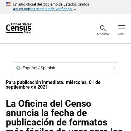
S
S
Un sitio oficial del Gobierno de Estados Unidos
a
a
Así es como usted puede verificarlo
l
l
t
t
a
a
r
r
e
n
BÚSQUEDA
MENÚ
n
a
c
v
a
e
b
g
e
a
z
c
a
i
Español / Spanish
d
ó
o
n
Para publicación inmediata: miércoles, 01 de
septiembre de 2021
La Oficina del Censo
anuncia la fecha de
publicación de formatos