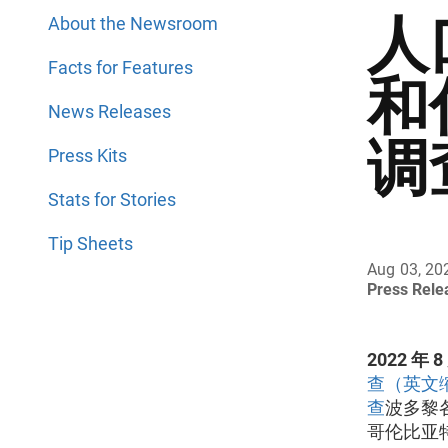
人
About the Newsroom
Facts for Features
和
News Releases
调
Press Kits
Stats for Stories
Tip Sheets
Aug 03, 20
Press Rel
2022 年 8
查（英文缩
查
波多黎
哥伦比亚