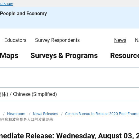
ou know
s People and Economy
Educators
Survey Respondents
News
N
 Maps
Surveys & Programs
Resource
 / Chinese (Simplified)
v
/
Newsroom
/
News Releases
/
Census Bureau to Release 2020 Post-Enumer
布住房和波多黎各人口的质量结果
mediate Release: Wednesday, August 03, 