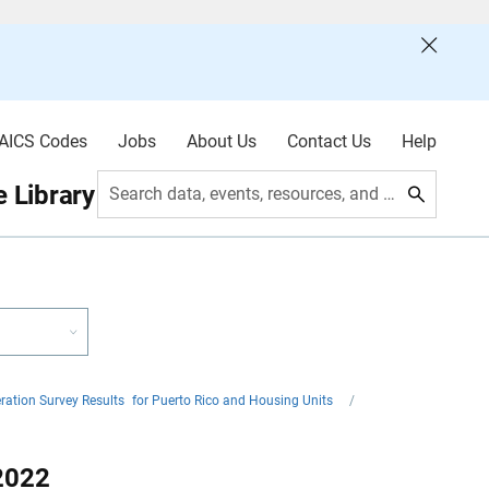
AICS Codes
Jobs
About Us
Contact Us
Help
 Library
Search data, events, resources, and more
ation Survey Results for Puerto Rico and Housing Units
/
2022