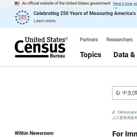
Here’s how y
S
S
An official website of the United States government
k
k
Celebrating 250 Years of Measuring America'
i
i
p
p
Learn more.
H
N
e
a
a
v
d
i
Partners
Researchers
e
g
r
a
t
Topics
Data &
i
o
n
中文(简体)
//
Census.go
人口普查局发
For Im
Within Newsroom