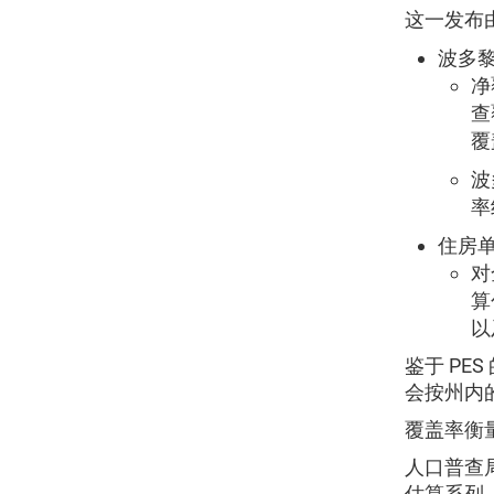
这一发布
波多
净
查
覆
波
率
住房
对
算
以
鉴于 P
会按州内
覆盖率衡量
人口普查
估算系列