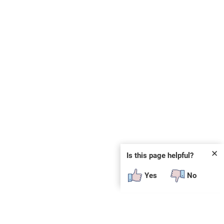
✕
Is this page helpful?
Yes
No