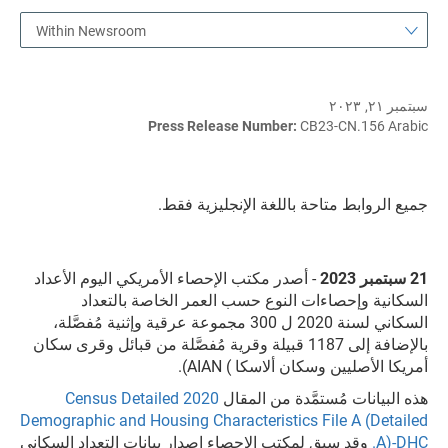
Within Newsroom
سبتمبر ٢١, ٢٠٢٣
Press Release Number:
CB23-CN.156 Arabic
جميع الروابط متاحة باللغة الإنجليزية فقط.
21
سبتمبر 2023
- أصدر مكتب الإحصاء الأمريكي اليوم الأعداد
السكانية وإحصاءات النوع حسب العمر الخاصة بالتعداد
السكاني لسنة 2020 ل 300 مجموعة عرقية وإثنية مُفصَّلة،
بالإضافة إلى 1187 قبيلة وقرية مُفصَّلة من قبائل وقرى سكان
أمريكا الأصليين وسكان ألاسكا ) AIAN).
هذه البيانات مُستمَّدة من المقال
2020 Census Detailed
Demographic and Housing Characteristics File A (Detailed
.A)-DHC
وقد سبق لمكتب الإحصاء إصدار بيانات التعداد السكاني