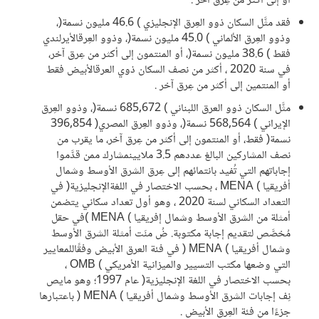
أو إلى أكثر من عِرق آخر .
فقد مثَّل السكان ذوو العِرق الإنجليزي ) 46.6 مليون نسمة(،
وذوو العِرق الألماني ) 45.0 مليون نسمة(، وذوو العِرقالأيرلندي
فقط ) 38.6 مليون نسمة(، أو المنتمون إلى أكثر من عِرق آخر،
في سنة 2020 ، أكثر من نصف السكان ذوي العرقالأبيض فقط
أو المنتمين إلى أكثر من عِرق آخر .
مثَّل السكان ذوو العرق اللبناني ) 685,672 نسمة(، وذوو العِرق
الإيراني ) 568,564 نسمة(، وذوو العِرق المصري( 396,854
نسمة( فقط، أو المنتمون إلى أكثر من عِرق آخر، ما يقرب من
نصف المشاركين البالغ عددهم 3.5 ملايينمشارك ممن قدَّموا
إجاباتهم التي تُفيد بانتمائهم إلى عِرق الشرق الأوسط وشمال
أفريقيا ) MENA ، بحسب الاختصار في اللغةالإنجليزية( في
التعداد السكاني لسنة 2020 ، وهو أول تعداد سكاني يتضمن
أمثلة من الشرق الأوسط وشمال إفريقيا ) MENA )في حقل
مُخصَّص لتقديم إجابة مكتوبة. ضُ منَت أمثلة الشرق الأوسط
وشمال أفريقيا ) MENA ( في فئة العرق الأبيض وفقًاللمعايير
التي وضعها مكتب التسيير والميزانية الأمريكي ) OMB ،
بحسب الاختصار في اللغة الإنجليزية( عام 1997؛ وهو مايص
نِف إجابات الشرق الأوسط وشمال أفريقيا ) MENA ( باعتبارها
جزءًا من فئة العِرق الأبيض .