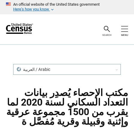
S
S
An official website of the United States government
k
k
Here’s how you know
i
i
p
p
H
N
e
a
a
v
SEARCH
MENU
d
i
e
g
r
a
t
i
o
n
العربية / Arabic
مكتب الإحصاء يُصدِر بيانات
التعداد السكاني لسنة 2020 لما
يقرب من 1500 مجموعة عرقية
وإثنية وقبيلة وقرية مُفصَّل ة