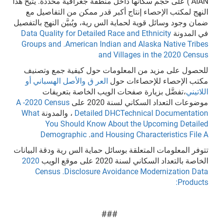
AIAN ) على حجم سكانها داخل منطقة جغرافية محددة. يتيح هذا
النهج لمكتب الإحصاء إنتاج أكبر قدر ممكن من التفاصيل مع
ضمان وجود وسائل قوية لحماية الس رية، ويُبيَّن النهج بالتفصيل
في المدونة
Data Quality for Detailed Race and Ethnicity
Groups and .American Indian and Alaska Native Tribes
and Villages in the 2020 Census
للحصول على مزيد من المعلومات حول كيفية جمع وتصنيف
مكتب الإحصاء للإحصاءات حول
العر ق والأصل الهسباني أو
اللاتيني
،تفضَّل بزيارة صفحات الويب الخاصة بتعريفات
موضوعات التعداد السكاني لسنة 2020 على
A -2020 Census
Detailed DHCTechnical Documentation
، والمدونة
What
You Should Know About the Upcoming Detailed
Demographic
.
and Housing Characteristics File A
تتوفر المعلومات المتعلقة بوسائل حماية الس رية ودقة البيانات
الخاصة بالتعداد السكاني لسنة 2020 على موقع الويب
2020
Census .Disclosure Avoidance Modernization Data
Products:
###