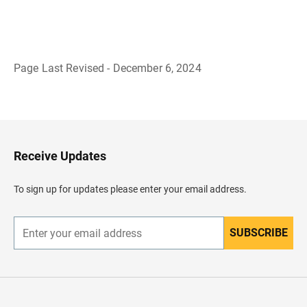
Page Last Revised - December 6, 2024
B
a
c
k
t
o
H
Receive Updates
e
a
d
To sign up for updates please enter your email address.
e
r
SUBSCRIBE
E
n
t
e
r
y
o