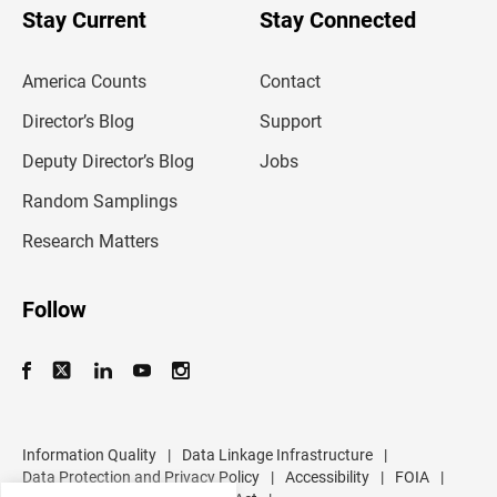
u
Stay Current
Stay Connected
r
e
m
America Counts
Contact
a
i
l
Director’s Blog
Support
a
d
Deputy Director’s Blog
Jobs
d
r
Random Samplings
e
s
Research Matters
s
Follow
Information Quality
|
Data Linkage Infrastructure
|
Data Protection and Privacy Policy
|
Accessibility
|
FOIA
|