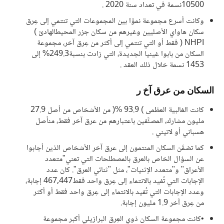
10500نسمة في تعداد سنة 2020 .
وكانت أسرع مجموعة نموًا بين المجموعات التي تنتمي إلى عِرق
سكان هاواي الأصليين وغيرهم من سكان جزر المحيطالهادئ )
NHPI ( فقط أو التي تنتمي إلى أكثر من عِرق آخر، مجموعة
السكان من بابوا غينيا الجديدة، التي زادت بنسبة249.3% إلى
1453 نسمة خلال ذلك العقد .
السكان من عرق آخ ر
كانت الغالبية العظمى ) 93.9 %( من الأشخاص من أصل 27.9
مليون مشارك، المصنَّفين باعتبارهم من عرق آخر فقط، منأصل
هسباني أو لاتيني .
كما تضمَّن السكان المنتمون إلى عرق آخر الأشخاص الذين أجابوا
عن السؤال الخاص بالعرق بالمصطلحات التي تعني"متعدد
الأعراق" و"متعدد الإثنيات"، مثل "ثنائي العرق". كان عدد
الإجابات التي تُفيد بالانتماء إلى عِرق واحد فقط467,447 إجابة،
وعدد الإجابات التي تُفيد بالانتماء إلى عِرق واحد فقط أو أكثر
من عِرق آخر 1.9 مليون إجابة.
•كانت مجموعة السكان ذوي العِرق البرازيلي أكبر مجموعة