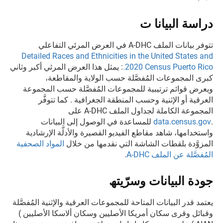
دراسة البيانا ت
تتوفر بيانات الملف A-DHC في العرض المرئي التفاعلي
Detailed Races and Ethnicities in the United States and
.2020 Census Puerto Rico
: يمثل هذا العرض المرئي أكبر وثاني
كبرى المجموعات المُفصَّلة حسب الولاية والمقاطعة،
ويعرض قوائم ترتيبية للمجموعات المُفصَّلة حسب المجموعة
العرقية أو الإثنية وحسب المنطقة الجغرافية . كما تتوفَّر
المجموعة الكاملة لجداول الملف A-DHC على
.
data.census.gov
للمساعدة في الوصول إلى البيانات
واستخدامها، شاهد مقاطع الفيديو القصيرة والأدلَّة الإرشادية
المزوَّدة بلقطات الشاشة التي نقدمها من خلال
المواد الصحفية
المُفصَّلة عن الملف
A-DHC
.
جودة البيانات وسرّيتھ
يعتمد قدر البيانات المتاحة للمجموعات العرقية والإثنية المُفصَّلة
وقبائل وقرى سكان أمريكا الأصليين وسكان ألاسكا الأصليين )