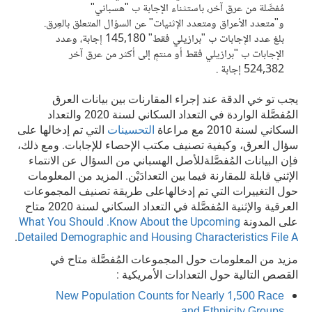
مُفصَّلة من عرق آخر، باستثناء الإجابة ب "هسباني"
و"متعدد الأعراق ومتعدد الإثنيات" عن السؤال المتعلق بالعِرق.
بلغ عدد الإجابات ب "برازيلي فقط" 145,180 إجابة، وعدد
الإجابات ب "برازيلي فقط أو منتمٍ إلى أكثر من عرق آخر
524,382 إجابة .
يجب تو خي الدقة عند إجراء المقارنات بين بيانات العرق
المُفصَّلة الواردة في التعداد السكاني لسنة 2020 والتعداد
السكاني لسنة 2010 مع مراعاة
التحسينات
التي تم إدخالها على
سؤال العرق، وكيفية تصنيف مكتب الإحصاء للإجابات. ومع ذلك،
فإن البيانات المُفصَّلةللأصل الهسباني من السؤال عن الانتماء
الإثني قابلة للمقارنة فيما بين التعدادَيْن. المزيد من المعلومات
حول التغييرات التي تم إدخالهاعلى طريقة تصنيف المجموعات
العرقية والإثنية المُفصَّلة في التعداد السكاني لسنة 2020 متاح
على المدونة
What You Should .Know About the Upcoming
.
Detailed Demographic and Housing Characteristics File A
مزيد من المعلومات حول المجموعات المُفصَّلة متاح في
القصص التالية حول التعدادات الأمريكية :
New Population Counts for Nearly 1,500 Race