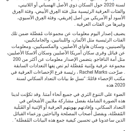
لسنة 2020 حول السكان ذوي الأصل الهسباني أو اللاتيني،
والفئات العرقية الرئيسية مثل فئة العِرق الأبيض، وفئة العِرق
الأسود أو الأمريكي من أصل إفريقي، وفئة العِرق الآسيوي،
وغيرها من الفئات العرقية .
يضيف إصدار اليوم معلومات عن مجموعات مُفصَّلة ضمن تلك
الفئات الرئيسية مثل الألمان، واللبنانيين، والجامايكيين،
والصينيين، وسكان هاواي الأصليين، والمكسيكيين، ومعلومات
عن قبائل وقرى سكان أمريكا الأصليين وسكان ألاسكا الأصليين،
مثل أمة النافاجو. يتضمن الإصدار معلومات عن أكثر من 200
مجموعة عرقية وإثنية مُفصَّلة لم تص نِفها التعدادات السابقة
. صرَّحت Rachel Marks ، رئيسة فرع الإحصاءات العرقية في
مكتب الإحصاء قائلةً: "تسلِ ط بيانات التعداد السكاني لسنة
2020 هذه
الضوء على التنوع الثري في جميع أنحاء أمتنا. وقد تكوَّنت لدينا
هذه الصورة الشاملة بفضل مشاركة ملايين الأشخاص في
التعداد السكاني، وإفادتهم بهويتهم العرقية أو الإثنية أو القَبَلَية
المُفصَّلة، وبفضل أصحاب المصلحة والباحثين وزعماء القبائل
الذين ساعدونا في تحسين كيفية جمع هذه البيانات المُفصَّلة" .