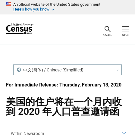
S
S
An official website of the United States government
k
k
Here’s how you know
i
i
p
p
H
N
e
a
a
v
SEARCH
MENU
d
i
e
g
r
a
t
i
o
n
中文(简体) / Chinese (Simplified)
For Immediate Release: Thursday, February 13, 2020
美国的住户将在一个月内收
到 2020 年人口普查邀请函
Within Newsroom