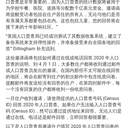
口普查是非常重要的，因为人口普查的统计数据将被用于
为学校午餐、医院、道路等分配数千亿美元资金。邀请函
将提醒受访者包括在住户居住的所有人，无论与他们是否
有亲属关系都要包括在内。这也包括儿童。您的回答将在
接下来的十年影响社区。”
“美国人口普查局已经成功测试了其数据收集系统，建立了
备份系统来支持弹性操作，并准备接受来自全国各地的回
答” Dillingham 补充说到。
这份邀请函将包括如何通过在线或电话回答 2020 年人口
普查的说明。到 4 月 1 日，大多数住户都将收到通过邮件
或人口普查员发出的邀请。在国内那些不太可能在线回答
的地区，将会在邮寄到住户的初次邮件中包含纸质问卷。
提醒邮件将发送给没有回答的住户，在第四封邮件中，每
一个没有回复的住户都将收到一份纸质问卷。
一旦住户收到邀请，请使用提供的人口普查号码 (Census
ID) 回答 2020 年人口普查。如果住户无法输入人口普查号
码 (Census ID)，然可以通过提供地址来回答。无论人们是
通过在线、电话还是邮件回答，立即回答都很重要。
以下是人口普查局邀请住户填写 2020 年人口普查问卷的