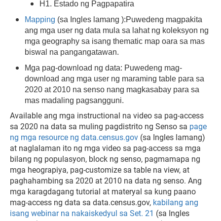
H1. Estado ng Pagpapatira
Mapping
(sa Ingles lamang ):Puwedeng magpakita
ang mga user ng data mula sa lahat ng koleksyon ng
mga geography sa isang thematic map oara sa mas
biswal na pangangatawan.
Mga pag-download ng data: Puwedeng mag-
download ang mga user ng maraming table para sa
2020 at 2010 na senso nang magkasabay para sa
mas madaling pagsangguni.
Available ang mga instructional na video sa pag-access
sa 2020 na data sa muling pagdistrito ng Senso sa
page
ng mga resource ng data.census.gov
(sa Ingles lamang)
at naglalaman ito ng mga video sa pag-access sa mga
bilang ng populasyon, block ng senso, pagmamapa ng
mga heograpiya, pag-customize sa table na view, at
paghahambing sa 2020 at 2010 na data ng senso. Ang
mga karagdagang tutorial at materyal sa kung paano
mag-access ng data sa data.census.gov,
kabilang ang
isang webinar na nakaiskedyul sa Set. 21
(sa Ingles