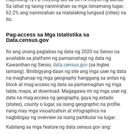
Sa lahat ng taong naninirahan sa mga isinamang lugar,
62.2% ang naninirahan sa malalaking lungsod (cities) na
ito.
Pag-access sa Mga Istatistika sa
Data.census.gov
Ito ang unang paglabas ng data ng 2020 na Senso na
available sa platform ng pamamahagi ng data ng
Kawanihan ng Senso,
data.census.gov
(sa Ingles
lamang). Binibigyang-daan ng site ang mga user ng data
na maghanap ng mga geography hanggang sa antas ng
block at mag-access ng data sa pamamagitan ng mga
table, mapa, at download. Magagawa rin ng mga user ng
data na mag-access ng geography, gaya ng estado
(states), county o lugar, sa isang geographic na profile
nang may mga visualization at infographics na
nagbibigay ng overview sa isang partikular na lugar.
Kabilang sa mga feature ng data.census.gov ang: