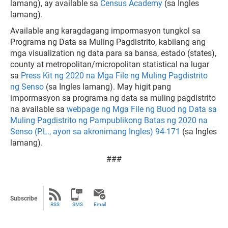
lamang), ay available sa
Census Academy
(sa Ingles
lamang).
Available ang karagdagang impormasyon tungkol sa
Programa ng Data sa Muling Pagdistrito, kabilang ang
mga visualization ng data para sa bansa, estado (states),
county at metropolitan/micropolitan statistical na lugar
sa
Press Kit ng 2020 na Mga File ng Muling Pagdistrito
ng Senso
(sa Ingles lamang). May higit pang
impormasyon sa programa ng data sa muling pagdistrito
na available sa
webpage ng Mga File ng Buod ng Data sa
Muling Pagdistrito ng Pampublikong Batas ng 2020 na
Senso (P.L., ayon sa akronimang Ingles) 94-171
(sa Ingles
lamang).
###
Subscribe
RSS
SMS
Email