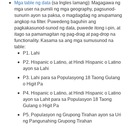
Mga table ng data
(sa Ingles lamang): Magagawa ng
mga user na pumili ng mga geography, pagsunod-
sunurin ayon sa paksa, o magdagdag ng anupamang
angkop na filter. Puwedeng baguhin ang
pagkakasunod-sunod ng data, puwede itong i-pin, at
itago sa pamamagitan ng pag-drag at pag-drop na
functionality. Kasama sa ang mga sumusunod na
table:
P1. Lahi
P2. Hispanic o Latino, at Hindi Hispanic o Latino
ayon sa Lahi
P3. Lahi para sa Populasyong 18 Taong Gulang
o Higit Pa
P4. Hispanic o Latino, at Hindi Hispanic o Latino
ayon sa Lahit para sa Populasyon 18 Taong
Gulang o Higit Pa
P5. Populasyon ng Grupong Tirahan ayon sa Uri
ng Pangunahing Grupong Tirahan