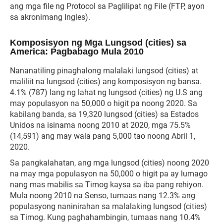
ang mga file ng Protocol sa Paglilipat ng File (FTP, ayon
sa akronimang Ingles).
Komposisyon ng Mga Lungsod (cities) sa
America: Pagbabago Mula 2010
Nananatiling pinaghalong malalaki lungsod (cities) at
maliliit na lungsod (cities) ang komposisyon ng bansa.
4.1% (787) lang ng lahat ng lungsod (cities) ng U.S ang
may populasyon na 50,000 o higit pa noong 2020. Sa
kabilang banda, sa 19,320 lungsod (cities) sa Estados
Unidos na isinama noong 2010 at 2020, mga 75.5%
(14,591) ang may wala pang 5,000 tao noong Abril 1,
2020.
Sa pangkalahatan, ang mga lungsod (cities) noong 2020
na may mga populasyon na 50,000 o higit pa ay lumago
nang mas mabilis sa Timog kaysa sa iba pang rehiyon.
Mula noong 2010 na Senso, tumaas nang 12.3% ang
populasyong naninirahan sa malalaking lungsod (cities)
sa Timog. Kung paghahambingin, tumaas nang 10.4%