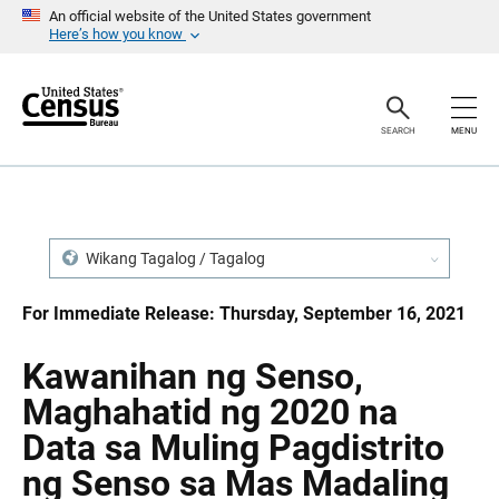
S
S
An official website of the United States government
k
k
Here’s how you know
i
i
p
p
H
N
e
a
a
v
SEARCH
MENU
d
i
e
g
r
a
t
i
o
n
Wikang Tagalog / Tagalog
For Immediate Release: Thursday, September 16, 2021
Kawanihan ng Senso,
Maghahatid ng 2020 na
Data sa Muling Pagdistrito
ng Senso sa Mas Madaling