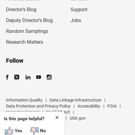
i
l
Director’s Blog
Support
a
d
Deputy Director’s Blog
Jobs
d
r
Random Samplings
e
s
Research Matters
s
Follow
Information Quality
|
Data Linkage Infrastructure
|
Data Protection and Privacy Policy
|
Accessibility
|
FOIA
|
Inspector General
|
No FEAR Act
|
✕
U.S. Department of Commerce
|
USA.gov
Is this page helpful?
Yes
No