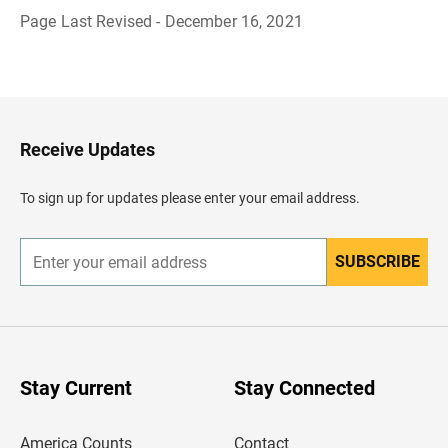
Page Last Revised - December 16, 2021
B
a
c
k
t
o
H
Receive Updates
e
a
d
To sign up for updates please enter your email address.
e
r
SUBSCRIBE
E
n
t
e
r
y
o
u
Stay Current
Stay Connected
r
e
m
America Counts
Contact
a