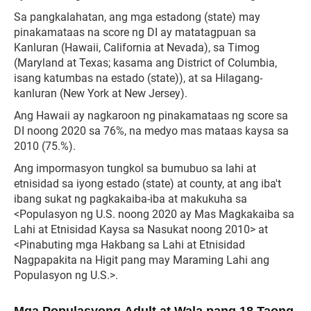
Sa pangkalahatan, ang mga estadong (state) may
pinakamataas na score ng DI ay matatagpuan sa
Kanluran (Hawaii, California at Nevada), sa Timog
(Maryland at Texas; kasama ang District of Columbia,
isang katumbas na estado (state)), at sa Hilagang-
kanluran (New York at New Jersey).
Ang Hawaii ay nagkaroon ng pinakamataas ng score sa
DI noong 2020 sa 76%, na medyo mas mataas kaysa sa
2010 (75.%).
Ang impormasyon tungkol sa bumubuo sa lahi at
etnisidad sa iyong estado (state) at county, at ang iba't
ibang sukat ng pagkakaiba-iba at makukuha sa
<Populasyon ng U.S. noong 2020 ay Mas Magkakaiba sa
Lahi at Etnisidad Kaysa sa Nasukat noong 2010> at
<Pinabuting mga Hakbang sa Lahi at Etnisidad
Nagpapakita na Higit pang may Maraming Lahi ang
Populasyon ng U.S.>.
Mga Populasyong Adult at Wala pang 18 Taong