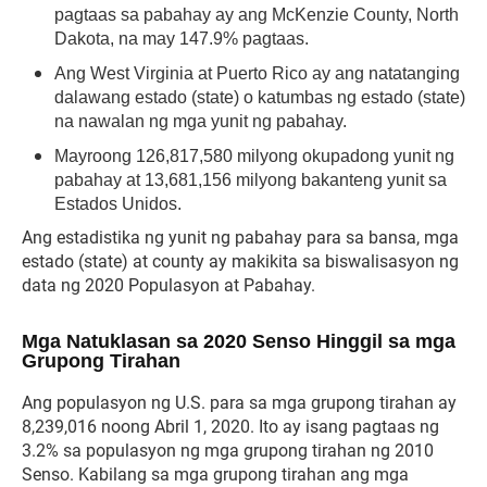
pagtaas sa pabahay ay ang McKenzie County, North
Dakota, na may 147.9% pagtaas.
Ang West Virginia at Puerto Rico ay ang natatanging
dalawang estado (state) o katumbas ng estado (state)
na nawalan ng mga yunit ng pabahay.
Mayroong 126,817,580 milyong okupadong yunit ng
pabahay at 13,681,156 milyong bakanteng yunit sa
Estados Unidos.
Ang estadistika ng yunit ng pabahay para sa bansa, mga
estado (state) at county ay makikita sa biswalisasyon ng
data ng 2020 Populasyon at Pabahay.
Mga Natuklasan sa 2020 Senso Hinggil sa mga
Grupong Tirahan
Ang populasyon ng U.S. para sa mga grupong tirahan ay
8,239,016 noong Abril 1, 2020. Ito ay isang pagtaas ng
3.2% sa populasyon ng mga grupong tirahan ng 2010
Senso. Kabilang sa mga grupong tirahan ang mga