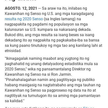
AGOSTO. 12, 2021
— Sa araw na ito, inilabas ng
Kawanihan ng Senso ng U.S. ang mga karagdagang
resulta ng 2020 Senso
(sa Ingles lamang) na
nagpapakita ng pagdami ng populasyon sa mga
kalunsuran sa U.S. kumpara sa nakaraang dekada.
Bukod dito, ang mga resulta sa isang beses sa isang
dekadang ito ay nagpakita ng pagkakaiba-iba sa bansa
sa kung paano tinutukoy ng mga tao ang kanilang lahi at
etnisidad.
"Ikinagagalak naming maabot ang yugtong ito ng
paghahatid ng unang detalyadong estadistika mula sa
2020 Senso," wika ng pansamantalang Direktor ng
Kawanihan ng Senso na si Ron Jarmin.
"Pinahahalagahan namin ang pagtitiyaga ng publiko
habang masigasig na nagtatrabaho ang mga tauhan ng
Kawanihan ng Senso sa pagproseso ng data na ito at
nagtitiyak na tumutugon ito sa aming mga pamantayan
sa kalidad."