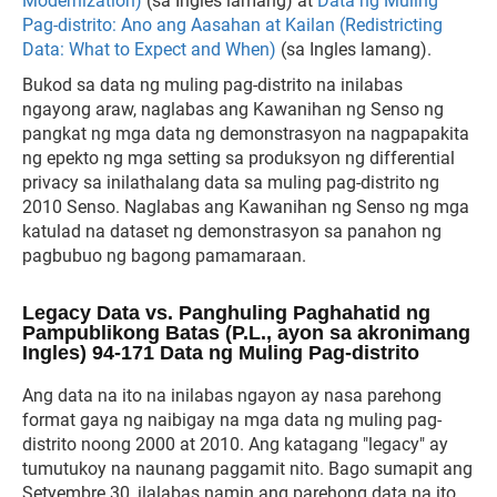
Modernization)
(sa Ingles lamang) at
Data ng Muling
Pag-distrito: Ano ang Aasahan at Kailan (Redistricting
Data: What to Expect and When)
(sa Ingles lamang).
Bukod sa data ng muling pag-distrito na inilabas
ngayong araw, naglabas ang Kawanihan ng Senso ng
pangkat ng mga data ng demonstrasyon na nagpapakita
ng epekto ng mga setting sa produksyon ng differential
privacy sa inilathalang data sa muling pag-distrito ng
2010 Senso. Naglabas ang Kawanihan ng Senso ng mga
katulad na dataset ng demonstrasyon sa panahon ng
pagbubuo ng bagong pamamaraan.
Legacy Data vs. Panghuling Paghahatid ng
Pampublikong Batas (P.L., ayon sa akronimang
Ingles) 94-171 Data ng Muling Pag-distrito
Ang data na ito na inilabas ngayon ay nasa parehong
format gaya ng naibigay na mga data ng muling pag-
distrito noong 2000 at 2010. Ang katagang "legacy" ay
tumutukoy na naunang paggamit nito. Bago sumapit ang
Setyembre 30, ilalabas namin ang parehong data na ito