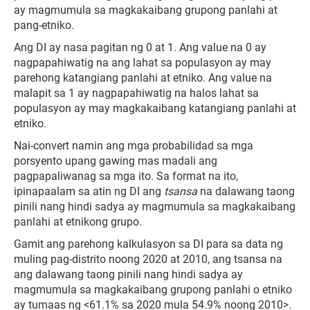
ay magmumula sa magkakaibang grupong panlahi at
pang-etniko.
Ang DI ay nasa pagitan ng 0 at 1. Ang value na 0 ay
nagpapahiwatig na ang lahat sa populasyon ay may
parehong katangiang panlahi at etniko. Ang value na
malapit sa 1 ay nagpapahiwatig na halos lahat sa
populasyon ay may magkakaibang katangiang panlahi at
etniko.
Nai-convert namin ang mga probabilidad sa mga
porsyento upang gawing mas madali ang
pagpapaliwanag sa mga ito. Sa format na ito,
ipinapaalam sa atin ng DI ang
tsansa
na dalawang taong
pinili nang hindi sadya ay magmumula sa magkakaibang
panlahi at etnikong grupo.
Gamit ang parehong kalkulasyon sa DI para sa data ng
muling pag-distrito noong 2020 at 2010, ang tsansa na
ang dalawang taong pinili nang hindi sadya ay
magmumula sa magkakaibang grupong panlahi o etniko
ay tumaas ng <61.1% sa 2020 mula 54.9% noong 2010>.