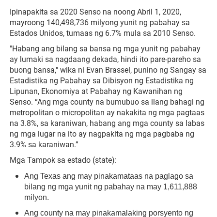
Ipinapakita sa 2020 Senso na noong Abril 1, 2020,
mayroong 140,498,736 milyong yunit ng pabahay sa
Estados Unidos, tumaas ng 6.7% mula sa 2010 Senso.
"Habang ang bilang sa bansa ng mga yunit ng pabahay
ay lumaki sa nagdaang dekada, hindi ito pare-pareho sa
buong bansa," wika ni Evan Brassel, punino ng Sangay sa
Estadistika ng Pabahay sa Dibisyon ng Estadistika ng
Lipunan, Ekonomiya at Pabahay ng Kawanihan ng
Senso. “Ang mga county na bumubuo sa ilang bahagi ng
metropolitan o micropolitan ay nakakita ng mga pagtaas
na 3.8%, sa karaniwan, habang ang mga county sa labas
ng mga lugar na ito ay nagpakita ng mga pagbaba ng
3.9% sa karaniwan.”
Mga Tampok sa estado (state):
Ang Texas ang may pinakamataas na paglago sa
bilang ng mga yunit ng pabahay na may 1,611,888
milyon.
Ang county na may pinakamalaking porsyento ng