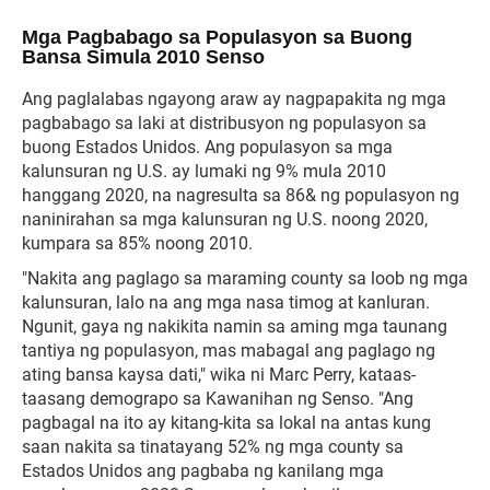
Mga Pagbabago sa Populasyon sa Buong
Bansa Simula 2010 Senso
Ang paglalabas ngayong araw ay nagpapakita ng mga
pagbabago sa laki at distribusyon ng populasyon sa
buong Estados Unidos. Ang populasyon sa mga
kalunsuran ng U.S. ay lumaki ng 9% mula 2010
hanggang 2020, na nagresulta sa 86& ng populasyon ng
naninirahan sa mga kalunsuran ng U.S. noong 2020,
kumpara sa 85% noong 2010.
"Nakita ang paglago sa maraming county sa loob ng mga
kalunsuran, lalo na ang mga nasa timog at kanluran.
Ngunit, gaya ng nakikita namin sa aming mga taunang
tantiya ng populasyon, mas mabagal ang paglago ng
ating bansa kaysa dati," wika ni Marc Perry, kataas-
taasang demograpo sa Kawanihan ng Senso. "Ang
pagbagal na ito ay kitang-kita sa lokal na antas kung
saan nakita sa tinatayang 52% ng mga county sa
Estados Unidos ang pagbaba ng kanilang mga