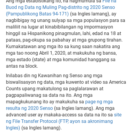
Ang mga estadistikang ito, na nagmumula sa
File na
Buod ng Data ng Muling Pag-distrito ng 2020 Senso
(Pampublikong Batas 94-171)
(sa Ingles lamang), ay
nagbibigay ng unang sulyap sa mga populasyon para sa
maliliit na lugar at kinabibilangan ng impormasyon
hinggil sa Hispanikong pinagmulan, lahi, edad na 18 at
pataas, pag-okupa sa pabahay at mga grupong tirahan.
Kumakatawan ang mga ito sa kung saan nakatira ang
mga tao noong Abril 1, 2020, at makukuha ng bansa,
mga estado (state) at mga komunidad hanggang sa
antas na block.
Inilabas din ng Kawanihan ng Senso ang mga
biswalisasyon ng data, mga kuwento at video sa America
Counts upang makatulong sa paglalarawan at
pagpapaliwanag sa data na ito. Ang mga
mapagkukunang ito ay makukuha sa
page ng mga
resulta ng 2020 Senso
(sa Ingles lamang). Ang mga
advanced user ay makaka-access sa data na ito sa
site
ng File Transfer Protocol (FTP, ayon sa akronimang
Ingles)
(sa Ingles lamang).