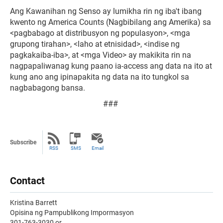
Ang Kawanihan ng Senso ay lumikha rin ng iba't ibang
kwento ng America Counts (Nagbibilang ang Amerika) sa
<pagbabago at distribusyon ng populasyon>, <mga
grupong tirahan>, <laho at etnisidad>, <indise ng
pagkakaiba-iba>, at <mga Video> ay makikita rin na
nagpapaliwanag kung paano ia-access ang data na ito at
kung ano ang ipinapakita ng data na ito tungkol sa
nagbabagong bansa.
###
Subscribe
RSS
SMS
Email
Contact
Kristina Barrett
Opisina ng Pampublikong Impormasyon
301-763-3030 or