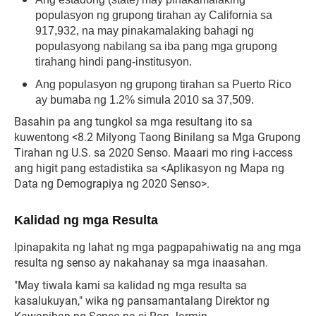
populasyon ng grupong tirahan ay California sa
917,932, na may pinakamalaking bahagi ng
populasyong nabilang sa iba pang mga grupong
tirahang hindi pang-institusyon.
Ang populasyon ng grupong tirahan sa Puerto Rico
ay bumaba ng 1.2% simula 2010 sa 37,509.
Basahin pa ang tungkol sa mga resultang ito sa
kuwentong <8.2 Milyong Taong Binilang sa Mga Grupong
Tirahan ng U.S. sa 2020 Senso. Maaari mo ring i-access
ang higit pang estadistika sa <Aplikasyon ng Mapa ng
Data ng Demograpiya ng 2020 Senso>.
Kalidad ng mga Resulta
Ipinapakita ng lahat ng mga pagpapahiwatig na ang mga
resulta ng senso ay nakahanay sa mga inaasahan.
"May tiwala kami sa kalidad ng mga resulta sa
kasalukuyan," wika ng pansamantalang Direktor ng