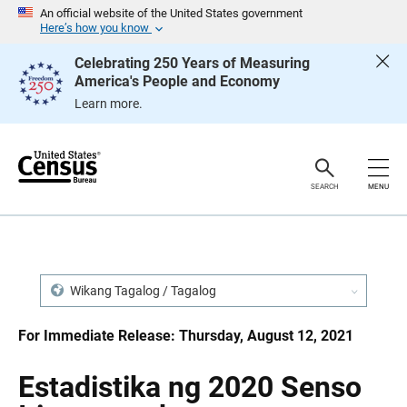
S
S
An official website of the United States government
k
k
Here’s how you know
i
i
p
p
Celebrating 250 Years of Measuring
H
N
America's People and Economy
e
a
a
v
Learn more.
d
i
e
g
r
a
t
i
o
SEARCH
MENU
n
Wikang Tagalog / Tagalog
For Immediate Release: Thursday, August 12, 2021
Estadistika ng 2020 Senso