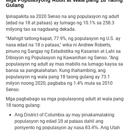
Gulang
Ipinapakita sa 2020 Senso na ang populasyon ng adult
(edad na 18 at pataas) ay lumago ng 10.1% sa 258.3
milyong tao sa nagdaang dekada.
“Mahigit tatlong-kapat, 77.9%, ng populasyon ng U.S. ay
nasa edad na 18 o pataas," wika ni Andrew Roberts,
pinuno ng Sangay ng Estadistika ng Kasarian at Lahi sa
Dibisyon ng Populasyon ng Kawanihan ng Senso. "Ang
populasyon ng adult ay mas mabilis na lumago kaysa sa
bansa sa pangkalahatan. Kung ihahambing, ang
populasyon ng wala pang 18 taong gulang ay 73.1
milyon noong 2020, pagbaba ng 1.4% mula sa 2010
Senso.
Mga pagbabago sa mga populasyong adult at wala pang
18 taong gulang:
Ang District of Columbia ay may pinakamalaking
populasyon ng edad 18 at pataas dahil ang
porsyento ng populasyon ay nasa 83.4%. Ang Utah