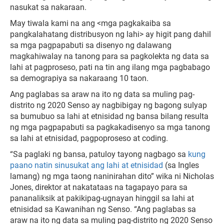
nasukat sa nakaraan.
May tiwala kami na ang <mga pagkakaiba sa
pangkalahatang distribusyon ng lahi> ay higit pang dahil
sa mga pagpapabuti sa disenyo ng dalawang
magkahiwalay na tanong para sa pagkolekta ng data sa
lahi at pagproseso, pati na tin ang ilang mga pagbabago
sa demograpiya sa nakaraang 10 taon.
Ang paglabas sa araw na ito ng data sa muling pag-
distrito ng 2020 Senso ay nagbibigay ng bagong sulyap
sa bumubuo sa lahi at etnisidad ng bansa bilang resulta
ng mga pagpapabuti sa pagkakadisenyo sa mga tanong
sa lahi at etnisidad, pagpoproseso at coding.
“Sa paglaki ng bansa, patuloy tayong nagbago sa
kung
paano natin sinusukat ang lahi at etnisidad
(sa Ingles
lamang) ng mga taong naninirahan dito” wika ni Nicholas
Jones, direktor at nakatataas na tagapayo para sa
pananaliksik at pakikipag-ugnayan hinggil sa lahi at
etnisidad sa Kawanihan ng Senso. “Ang paglabas sa
araw na ito ng data sa muling pag-distrito ng 2020 Senso