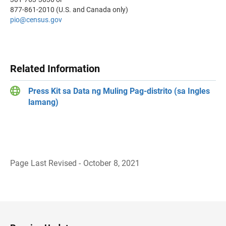
877-861-2010 (U.S. and Canada only)
pio@census.gov
Related Information
Press Kit sa Data ng Muling Pag-distrito (sa Ingles
lamang)
Page Last Revised - October 8, 2021
B
a
c
k
t
o
H