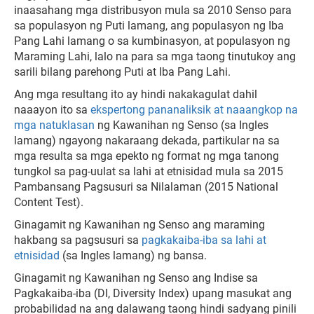
inaasahang mga distribusyon mula sa 2010 Senso para
sa populasyon ng Puti lamang, ang populasyon ng Iba
Pang Lahi lamang o sa kumbinasyon, at populasyon ng
Maraming Lahi, lalo na para sa mga taong tinutukoy ang
sarili bilang parehong Puti at Iba Pang Lahi.
Ang mga resultang ito ay hindi nakakagulat dahil
naaayon ito sa
ekspertong pananaliksik at naaangkop na
mga natuklasan
ng Kawanihan ng Senso (sa Ingles
lamang) ngayong nakaraang dekada, partikular na sa
mga resulta sa mga epekto ng format ng mga tanong
tungkol sa pag-uulat sa lahi at etnisidad mula sa 2015
Pambansang Pagsusuri sa Nilalaman (2015 National
Content Test).
Ginagamit ng Kawanihan ng Senso ang maraming
hakbang sa pagsusuri sa
pagkakaiba-iba sa lahi at
etnisidad
(sa Ingles lamang) ng bansa.
Ginagamit ng Kawanihan ng Senso ang Indise sa
Pagkakaiba-iba (DI, Diversity Index) upang masukat ang
probabilidad na ang dalawang taong hindi sadyang pinili