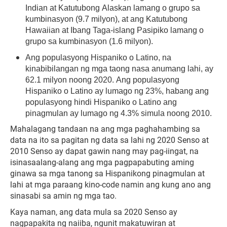
Indian at Katutubong Alaskan lamang o grupo sa
kumbinasyon (9.7 milyon), at ang Katutubong
Hawaiian at Ibang Taga-islang Pasipiko lamang o
grupo sa kumbinasyon (1.6 milyon).
Ang populasyong Hispaniko o Latino, na
kinabibilangan ng mga taong nasa anumang lahi, ay
62.1 milyon noong 2020. Ang populasyong
Hispaniko o Latino ay lumago ng 23%, habang ang
populasyong hindi Hispaniko o Latino ang
pinagmulan ay lumago ng 4.3% simula noong 2010.
Mahalagang tandaan na ang mga paghahambing sa
data na ito sa pagitan ng data sa lahi ng 2020 Senso at
2010 Senso ay dapat gawin nang may pag-iingat, na
isinasaalang-alang ang mga pagpapabuting aming
ginawa sa mga tanong sa Hispanikong pinagmulan at
lahi at mga paraang kino-code namin ang kung ano ang
sinasabi sa amin ng mga tao.
Kaya naman, ang data mula sa 2020 Senso ay
nagpapakita ng naiiba, ngunit makatuwiran at