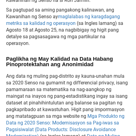
Kawanihan ng Senso na si Ron Jarmin.
Sa pagtupad sa aming pangakong kalinawan, ang
Kawanihan ng Senso ay
maglalabas ng karagdagang
metriks sa kalidad ng operasyon
(sa Ingles lamang) sa
Agosto 18 at Agosto 25, na nagbibigay ng higit pang
detalye sa pagsasagawa ng mga partikular na
operasyon.
Paglikha ng May Kalidad na Data Habang
Pinoprotektahan ang Anonimidad
Ang data ng muling pag-distrito ay kauna-unahan mula
sa 2020 Senso na gumamit ng differencial privacy, isang
pamamaraan sa matematika na nag-aangkop ng
maingat na inayos ng pang-estadistikang ingay sa isang
dataset at pinahihintulutan ang balanse sa pagitan ng
pagkapribado at kawastuhan. Higit pang impormasyon
ang matatagpuan sa mga website ng
Mga Produkto ng
Data ng 2020 Senso: Modernisasyon sa Pag-iwas sa
Pagsisiwalat (Data Products: Disclosure Avoidance