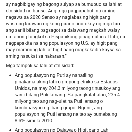
ay nagbibigay ng bagong sulyap sa bumubuo sa lahi at
etnisidad ng bansa
. Ang mga pagpapabuti na aming
nagawa sa 2020 Senso ay naglabas ng higit pang
wastong larawan ng kung paano tinutukoy ng mga tao
ang sarili bilang pagsagot sa dalawang magkahiwalay
na tanong tungkol sa Hispanikong pinagmulan at lahi, na
nagpapakita na ang populasyon ng U.S. ay higit pang
may maraming lahi at higit pang magkakaiba kaysa sa
aming nasukat sa nakaraan."
Mga tampok sa lahi at etnisidad:
Ang populasyon ng Puti ay nanatiling
pinakamalaking lahi o grupong etniko sa Estados
Unidos, na may 204.3 milyong taong tinutukoy ang
sarili bilang Puti lamang. Sa pangkalahatan, 235.4
milyong tao ang nag-ulat na Puti lamang o
kumbinasyon ng ibang grupo. Ngunit, ang
populasyon ng Puti lamang na tao ay bumaba ng
8.6% simula 2010.
Ang populasyon ng Dalawa o Higit pang Lahi