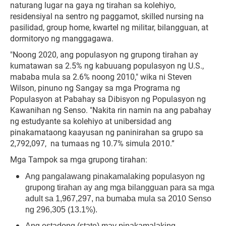
naturang lugar na gaya ng tirahan sa kolehiyo,
residensiyal na sentro ng paggamot, skilled nursing na
pasilidad, group home, kwartel ng militar, bilangguan, at
dormitoryo ng manggagawa.
"Noong 2020, ang populasyon ng grupong tirahan ay
kumatawan sa 2.5% ng kabuuang populasyon ng U.S.,
mababa mula sa 2.6% noong 2010," wika ni Steven
Wilson, pinuno ng Sangay sa mga Programa ng
Populasyon at Pabahay sa Dibisyon ng Populasyon ng
Kawanihan ng Senso. "Nakita rin namin na ang pabahay
ng estudyante sa kolehiyo at unibersidad ang
pinakamataong kaayusan ng paninirahan sa grupo sa
2,792,097, na tumaas ng 10.7% simula 2010.”
Mga Tampok sa mga grupong tirahan:
Ang pangalawang pinakamalaking populasyon ng
grupong tirahan ay ang mga bilangguan para sa mga
adult sa 1,967,297, na bumaba mula sa 2010 Senso
ng 296,305 (13.1%).
Ang estadong (state) may pinakamalaking