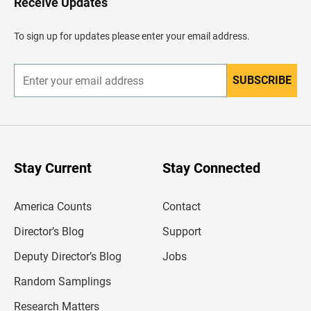
Receive Updates
e
a
d
To sign up for updates please enter your email address.
e
r
SUBSCRIBE
E
n
t
e
r
y
o
u
Stay Current
Stay Connected
r
e
m
America Counts
Contact
a
i
l
Director’s Blog
Support
a
d
Deputy Director’s Blog
Jobs
d
r
Random Samplings
e
s
Research Matters
s