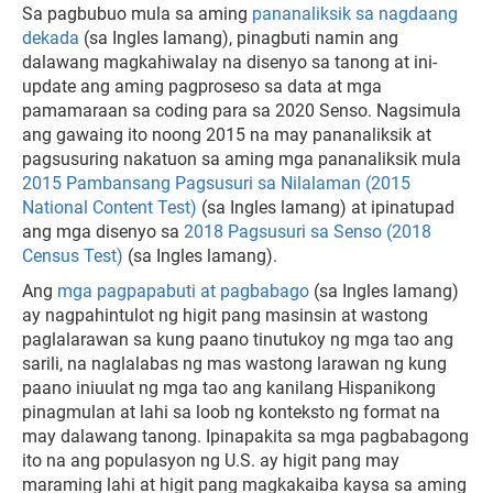
Sa pagbubuo mula sa aming
pananaliksik sa nagdaang
dekada
(sa Ingles lamang), pinagbuti namin ang
dalawang magkahiwalay na disenyo sa tanong at ini-
update ang aming pagproseso sa data at mga
pamamaraan sa coding para sa 2020 Senso. Nagsimula
ang gawaing ito noong 2015 na may pananaliksik at
pagsusuring nakatuon sa aming mga pananaliksik mula
2015 Pambansang Pagsusuri sa Nilalaman (2015
National Content Test)
(sa Ingles lamang) at ipinatupad
ang mga disenyo sa
2018 Pagsusuri sa Senso (2018
Census Test)
(sa Ingles lamang).
Ang
mga pagpapabuti at pagbabago
(sa Ingles lamang)
ay nagpahintulot ng higit pang masinsin at wastong
paglalarawan sa kung paano tinutukoy ng mga tao ang
sarili, na naglalabas ng mas wastong larawan ng kung
paano iniuulat ng mga tao ang kanilang Hispanikong
pinagmulan at lahi sa loob ng konteksto ng format na
may dalawang tanong. Ipinapakita sa mga pagbabagong
ito na ang populasyon ng U.S. ay higit pang may
maraming lahi at higit pang magkakaiba kaysa sa aming