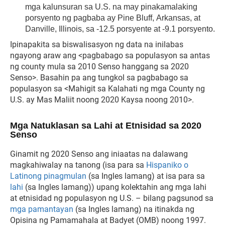
mga kalunsuran sa U.S. na may pinakamalaking
porsyento ng pagbaba ay Pine Bluff, Arkansas, at
Danville, Illinois, sa -12.5 porsyente at -9.1 porsyento.
Ipinapakita sa biswalisasyon ng data na inilabas
ngayong araw ang <pagbabago sa populasyon sa antas
ng county mula sa 2010 Senso hanggang sa 2020
Senso>. Basahin pa ang tungkol sa pagbabago sa
populasyon sa <Mahigit sa Kalahati ng mga County ng
U.S. ay Mas Maliit noong 2020 Kaysa noong 2010>.
Mga Natuklasan sa Lahi at Etnisidad sa 2020
Senso
Ginamit ng 2020 Senso ang iniaatas na dalawang
magkahiwalay na tanong (isa para sa
Hispaniko o
Latinong pinagmulan
(sa Ingles lamang) at isa para sa
lahi
(sa Ingles lamang)) upang kolektahin ang mga lahi
at etnisidad ng populasyon ng U.S. – bilang pagsunod sa
mga pamantayan
(sa Ingles lamang) na itinakda ng
Opisina ng Pamamahala at Badyet (OMB) noong 1997.