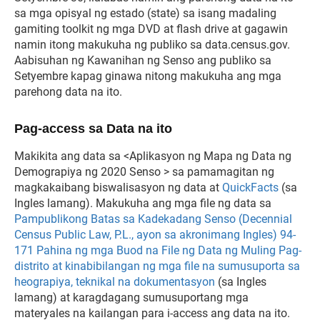
sa mga opisyal ng estado (state) sa isang madaling
gamiting toolkit ng mga DVD at flash drive at gagawin
namin itong makukuha ng publiko sa data.census.gov.
Aabisuhan ng Kawanihan ng Senso ang publiko sa
Setyembre kapag ginawa nitong makukuha ang mga
parehong data na ito.
Pag-access sa Data na ito
Makikita ang data sa <Aplikasyon ng Mapa ng Data ng
Demograpiya ng 2020 Senso > sa pamamagitan ng
magkakaibang biswalisasyon ng data at
QuickFacts
(sa
Ingles lamang). Makukuha ang mga file ng data sa
Pampublikong Batas sa Kadekadang Senso (Decennial
Census Public Law, P.L., ayon sa akronimang Ingles) 94-
171 Pahina ng mga Buod na File ng Data ng Muling Pag-
distrito at kinabibilangan ng mga file na sumusuporta sa
heograpiya, teknikal na dokumentasyon
(sa Ingles
lamang) at karagdagang sumusuportang mga
materyales na kailangan para i-access ang data na ito.