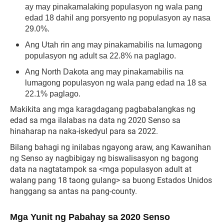
ay may pinakamalaking populasyon ng wala pang
edad 18 dahil ang porsyento ng populasyon ay nasa
29.0%.
Ang Utah rin ang may pinakamabilis na lumagong
populasyon ng adult sa 22.8% na paglago.
Ang North Dakota ang may pinakamabilis na
lumagong populasyon ng wala pang edad na 18 sa
22.1% paglago.
Makikita ang mga karagdagang pagbabalangkas ng
edad sa mga ilalabas na data ng 2020 Senso sa
hinaharap na naka-iskedyul para sa 2022.
Bilang bahagi ng inilabas ngayong araw, ang Kawanihan
ng Senso ay nagbibigay ng biswalisasyon ng bagong
data na nagtatampok sa <mga populasyon adult at
walang pang 18 taong gulang> sa buong Estados Unidos
hanggang sa antas na pang-county.
Mga Yunit ng Pabahay sa 2020 Senso